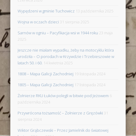
Wypędzeni w gminie Tuchowicz
13 października 2025
Wojna w oczach dzieci
31 sierpnia 2025
Sarnów w ogniu – Pacyfikacja wsi w 1944 roku
23 maja
2025
Jeszcze nie miałam wypadku, żeby na motocyklu która
urodziła – O porodach w Krzywdzie i Trzebieszowie w
latach 50. i 60.
14 kwietnia 2025
1808 – Mapa Galicji Zachodniej
19 listopada 2024
1805 – Mapa Galicji Zachodniej
17 listopada 2024
Żołnierze RKU Łuków polegli w bitwie pod Jeżowem
6
października 2024
Przywrócona tożsamość – Żołnierze z Gręzówki
31
sierpnia 2024
Wiktor Grąbczewski – Przez Jamielnik do światowej