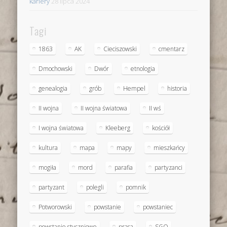
kariery
28 lipca 2024
Tagi
1863
AK
Cieciszowski
cmentarz
Dmochowski
Dwór
etnologia
genealogia
grób
Hempel
historia
II wojna
II wojna światowa
II wś
I wojna światowa
Kleeberg
kościół
kultura
mapa
mapy
mieszkańcy
mogiła
mord
parafia
partyzanci
partyzant
polegli
pomnik
Potworowski
powstanie
powstaniec
powstanie styczniowe
prasa
SGO