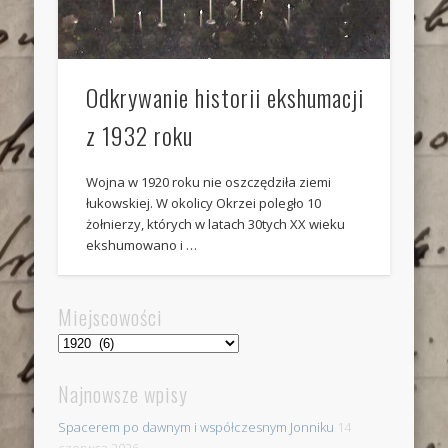
Odkrywanie historii ekshumacji
z 1932 roku
Wojna w 1920 roku nie oszczędziła ziemi
łukowskiej. W okolicy Okrzei poległo 10
żołnierzy, których w latach 30tych XX wieku
ekshumowano i …
Miejscowości
Miejscowości
Najnowsze wpisy
Spacerem po dawnym i współczesnym Jonniku
14
czerwca 2026