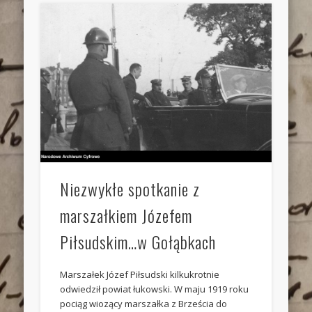
Niezwykłe spotkanie z
marszałkiem Józefem
Piłsudskim…w Gołąbkach
Marszałek Józef Piłsudski kilkukrotnie
odwiedził powiat łukowski. W maju 1919 roku
pociąg wiozący marszałka z Brześcia do