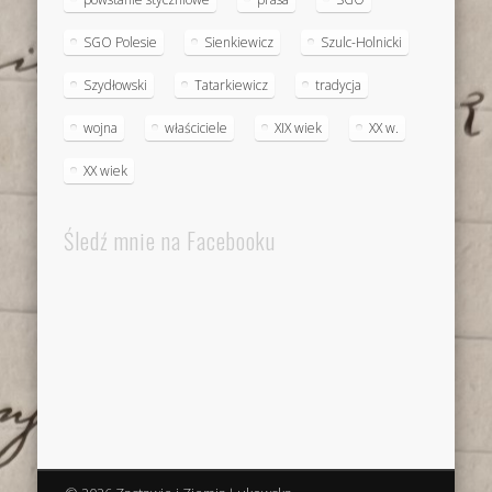
SGO Polesie
Sienkiewicz
Szulc-Holnicki
Szydłowski
Tatarkiewicz
tradycja
wojna
właściciele
XIX wiek
XX w.
XX wiek
Śledź mnie na Facebooku