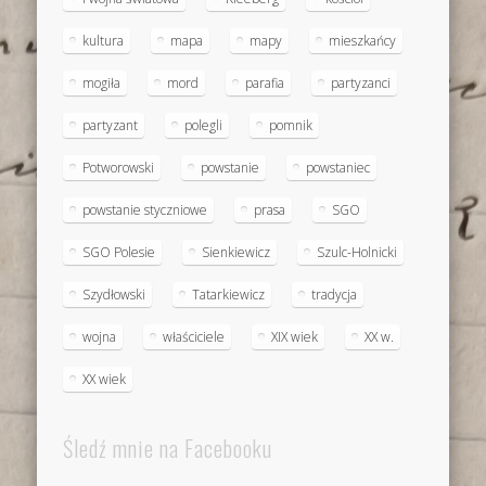
kultura
mapa
mapy
mieszkańcy
mogiła
mord
parafia
partyzanci
partyzant
polegli
pomnik
Potworowski
powstanie
powstaniec
powstanie styczniowe
prasa
SGO
SGO Polesie
Sienkiewicz
Szulc-Holnicki
Szydłowski
Tatarkiewicz
tradycja
wojna
właściciele
XIX wiek
XX w.
XX wiek
Śledź mnie na Facebooku