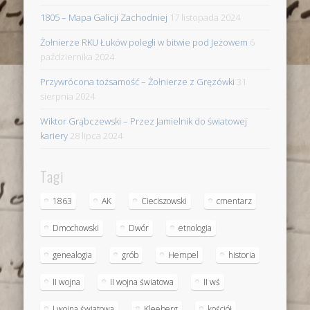
1805 – Mapa Galicji Zachodniej
17 listopada 2024
Żołnierze RKU Łuków polegli w bitwie pod Jeżowem
6
października 2024
Przywrócona tożsamość – Żołnierze z Gręzówki
31
sierpnia 2024
Wiktor Grąbczewski – Przez Jamielnik do światowej
kariery
28 lipca 2024
Tagi
1863
AK
Cieciszowski
cmentarz
Dmochowski
Dwór
etnologia
genealogia
grób
Hempel
historia
II wojna
II wojna światowa
II wś
I wojna światowa
Kleeberg
kościół