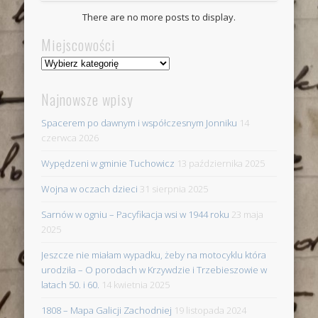
There are no more posts to display.
Miejscowości
Miejscowości
Najnowsze wpisy
Spacerem po dawnym i współczesnym Jonniku
14
czerwca 2026
Wypędzeni w gminie Tuchowicz
13 października 2025
Wojna w oczach dzieci
31 sierpnia 2025
Sarnów w ogniu – Pacyfikacja wsi w 1944 roku
23 maja
2025
Jeszcze nie miałam wypadku, żeby na motocyklu która
urodziła – O porodach w Krzywdzie i Trzebieszowie w
latach 50. i 60.
14 kwietnia 2025
1808 – Mapa Galicji Zachodniej
19 listopada 2024