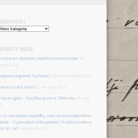
ejscowości
jscowości
jnowsze wpisy
cerem po dawnym i współczesnym Jonniku
14
rwca 2026
ędzeni w gminie Tuchowicz
13 października 2025
na w oczach dzieci
31 sierpnia 2025
nów w ogniu – Pacyfikacja wsi w 1944 roku
23 maja
5
zcze nie miałam wypadku, żeby na motocyklu która
dziła – O porodach w Krzywdzie i Trzebieszowie w
ch 50. i 60.
14 kwietnia 2025