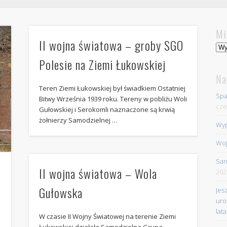
Mi
II wojna światowa – groby SGO
Mie
Polesie na Ziemi Łukowskiej
Na
Teren Ziemi Łukowskiej był świadkiem Ostatniej
Spa
Bitwy Września 1939 roku. Tereny w pobliżu Woli
cze
Gułowskiej i Serokomli naznaczone są krwią
żołnierzy Samodzielnej …
Wyp
Woj
Sar
II wojna światowa – Wola
202
Gułowska
Jes
uro
lata
W czasie II Wojny Światowej na terenie Ziemi