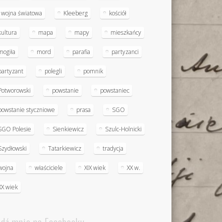
I wojna światowa
Kleeberg
kościół
kultura
mapa
mapy
mieszkańcy
mogiła
mord
parafia
partyzanci
partyzant
polegli
pomnik
Potworowski
powstanie
powstaniec
powstanie styczniowe
prasa
SGO
SGO Polesie
Sienkiewicz
Szulc-Holnicki
Szydłowski
Tatarkiewicz
tradycja
wojna
właściciele
XIX wiek
XX w.
XX wiek