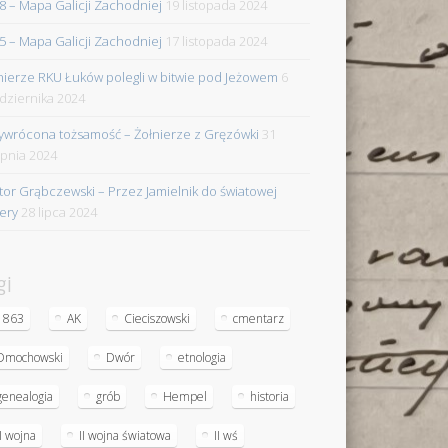
8 – Mapa Galicji Zachodniej
19 listopada 2024
5 – Mapa Galicji Zachodniej
17 listopada 2024
nierze RKU Łuków polegli w bitwie pod Jeżowem
6
dziernika 2024
ywrócona tożsamość – Żołnierze z Gręzówki
31
rpnia 2024
tor Grąbczewski – Przez Jamielnik do światowej
iery
28 lipca 2024
gi
1863
AK
Cieciszowski
cmentarz
Dmochowski
Dwór
etnologia
genealogia
grób
Hempel
historia
II wojna
II wojna światowa
II wś