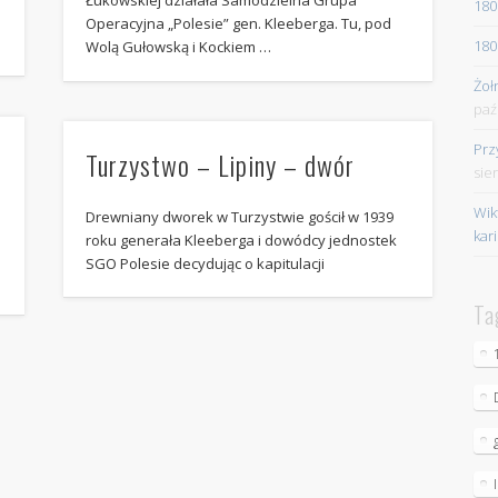
Łukowskiej działała Samodzielna Grupa
180
Operacyjna „Polesie” gen. Kleeberga. Tu, pod
180
Wolą Gułowską i Kockiem …
Żoł
paź
Prz
Turzystwo – Lipiny – dwór
sie
Wik
Drewniany dworek w Turzystwie gościł w 1939
kar
roku generała Kleeberga i dowódcy jednostek
SGO Polesie decydując o kapitulacji
Ta