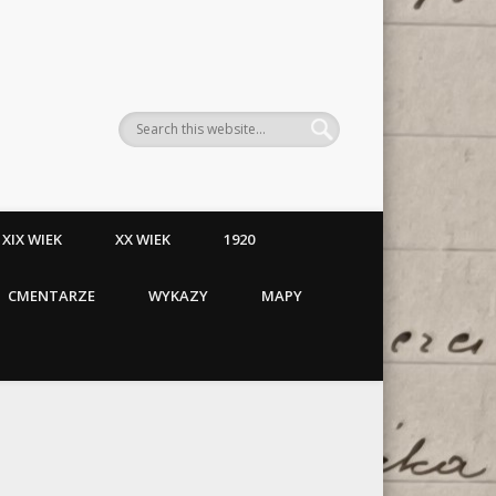
XIX WIEK
XX WIEK
1920
CMENTARZE
WYKAZY
MAPY