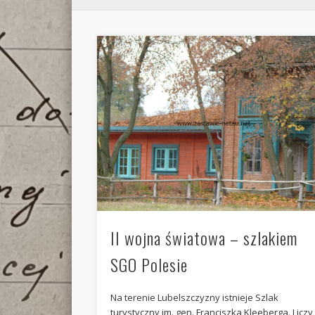
II wojna światowa – szlakiem
SGO Polesie
Na terenie Lubelszczyzny istnieje Szlak
turystyczny im. gen. Franciszka Kleeberga. Liczy