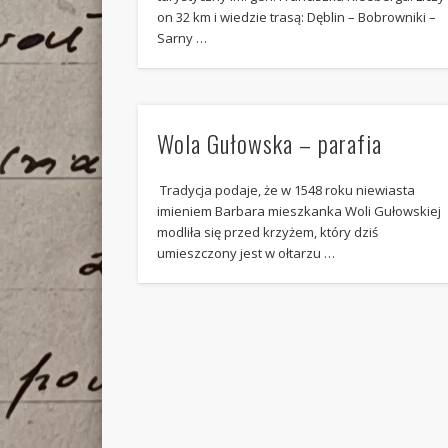
on 32 km i wiedzie trasą: Dęblin – Bobrowniki –
Sarny …
Wola Gułowska – parafia
Tradycja podaje, że w 1548 roku niewiasta
imieniem Barbara mieszkanka Woli Gułowskiej
modliła się przed krzyżem, który dziś
umieszczony jest w ołtarzu …