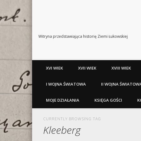
Witryna przedstawiająca historię Ziemi Łukowskiej
XVI WIEK
XVII WIEK
XVIII WIEK
I WOJNA ŚWIATOWA
II WOJNA ŚWIATOW
MOJE DZIAŁANIA
KSIĘGA GOŚCI
K
CURRENTLY BROWSING TAG
Kleeberg