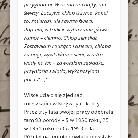
przygodami. W domu ani nafty, ani
świecy. Łuczywo
chłop trzyma, kopci
to, śmierdzi, ale zawsze świeci.
Raptem, w trakcie wytaczania główki,
rumor – ciemno. Chłop zemdlał.
Zostawiłam rodzącą i dziecko, chłopa
za nogi, wywlokłam z sieni, wiadro
wody na łeb – zawołałam sąsiadkę,
przyniosła światło, wykończyłam
poród(…)”.
Wiśce udało się zjednać
mieszkańców Krzywdy i okolicy.
Przez trzy lata swojej pracy odebrała
tam 93 porody – 5 w 1950 roku, 25
w 1951 roku i 63 w 1953 roku.
Później na terenie powiatu powstały