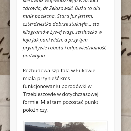
kierownik wojewódzkiego wydziału
zdrowia, dr Żelazowski. Duża to dla
mnie pociecha. Stara już jestem,
czterdziestka dobrze stuknęła… sto
kilogramów żywej wagi, serduszko w
łoju jak pani widzi, a przy tym
prymitywie robota i odpowiedzialność
podwójna.
Rozbudowa szpitala w Łukowie
miała przynieść kres
funkcjonowaniu porodówki w
Trzebieszowie w dotychczasowej
formie. Miał tam pozostać punkt
położniczy.