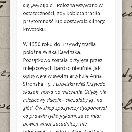
się „wybijało”. Położną wzywano w
ostateczności, gdy kobieta traciła
przytomność lub dostawała silnego
krwotoku.
W 1950 roku do Krzywdy trafiła
położna Wiśka Kawińska.
Początkowo została przyjęta przez
miejscowych bardzo nieufnie. Jak
opisywała w swoim artykule Anna
Strońska:
„(…) Lubelska wieś Krzywda
skazała nową na milczenie. Gdyby nie
miejscowy sklepik – skazałaby ją i na
głód. Ów sklep spożywczy dysponował
co prawda tylko jajkami, za to miał
pewien walor zasadniczy: nie
odmawiał sprzedaży. We wsi nikt nie