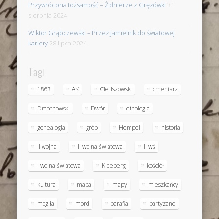
Przywrócona tożsamość – Żołnierze z Gręzówki
31
sierpnia 2024
Wiktor Grąbczewski – Przez Jamielnik do światowej
kariery
28 lipca 2024
Tagi
1863
AK
Cieciszowski
cmentarz
Dmochowski
Dwór
etnologia
genealogia
grób
Hempel
historia
II wojna
II wojna światowa
II wś
I wojna światowa
Kleeberg
kościół
kultura
mapa
mapy
mieszkańcy
mogiła
mord
parafia
partyzanci