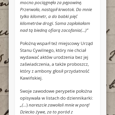
mocno pociągnęła za pępowinę.
Przerwała, nastąpił krwotok. Do mnie
tylko kilometr, a do babki pięć
kilometrów drogi. Sama zapłakałam
nad tą biedną ofiarą zacofania(…)”
Położną wsparł też miejscowy Urząd
Stanu Cywilnego, który nie chciał
wydawać aktów urodzenia bez jej
zaświadczenia, a także proboszcz,
który z ambony głosił przydatność
Kawińskiej.
Swoje zawodowe perypetie położna
opisywała w listach do dziennikarki:
„(…
)
nareszcie zawołali mnie w porę!
Dziecko żywe, za to poród z