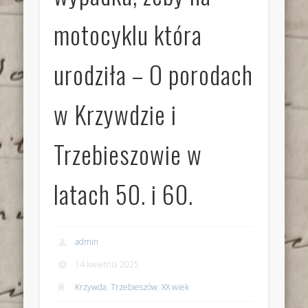
motocyklu która
urodziła – O porodach
w Krzywdzie i
Trzebieszowie w
latach 50. i 60.
admin
14 kwietnia 2025
Krzywda
,
Trzebieszów
,
XX wiek