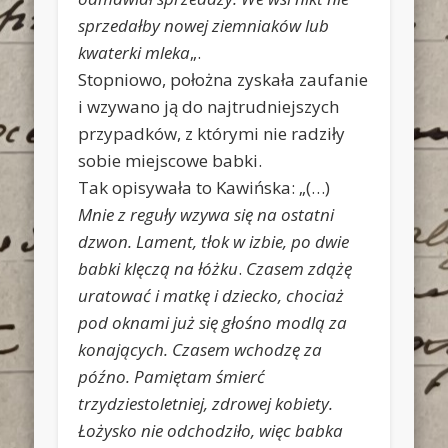
sprzedałby nowej ziemniaków lub
kwaterki mleka
„.
Stopniowo, położna zyskała zaufanie
i wzywano ją do najtrudniejszych
przypadków, z którymi nie radziły
sobie miejscowe babki.
Tak opisywała to Kawińska: „(…)
Mnie z reguły wzywa się na ostatni
dzwon. Lament, tłok w izbie, po dwie
babki klęczą na łóżku
.
Czasem zdążę
uratować i matkę i dziecko, chociaż
pod oknami już się głośno modlą za
konających. Czasem wchodzę za
późno. Pamiętam śmierć
trzydziestoletniej, zdrowej kobiety.
Łożysko nie odchodziło, więc babka