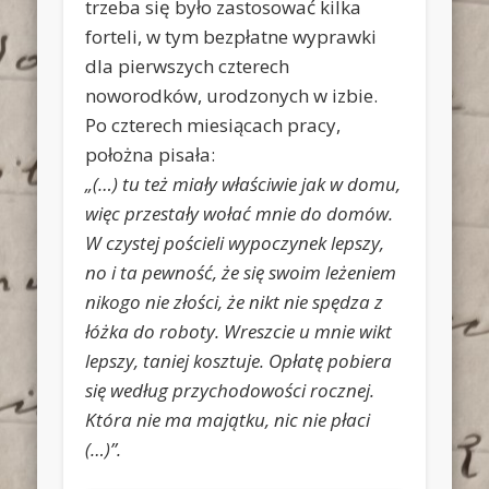
trzeba się było zastosować kilka
forteli, w tym bezpłatne wyprawki
dla pierwszych czterech
noworodków, urodzonych w izbie.
Po czterech miesiącach pracy,
położna pisała:
„(…) tu też miały właściwie jak w domu,
więc przestały wołać mnie do domów.
W czystej pościeli wypoczynek lepszy,
no i ta pewność, że się swoim leżeniem
nikogo nie złości, że nikt nie spędza z
łóżka do roboty. Wreszcie u mnie wikt
lepszy, taniej kosztuje. Opłatę pobiera
się według przychodowości rocznej.
Która nie ma majątku, nic nie płaci
(…)”.