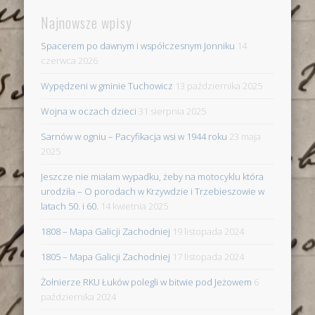
Najnowsze wpisy
Spacerem po dawnym i współczesnym Jonniku
14
czerwca 2026
Wypędzeni w gminie Tuchowicz
13 października 2025
Wojna w oczach dzieci
31 sierpnia 2025
Sarnów w ogniu – Pacyfikacja wsi w 1944 roku
23 maja
2025
Jeszcze nie miałam wypadku, żeby na motocyklu która
urodziła – O porodach w Krzywdzie i Trzebieszowie w
latach 50. i 60.
14 kwietnia 2025
1808 – Mapa Galicji Zachodniej
19 listopada 2024
1805 – Mapa Galicji Zachodniej
17 listopada 2024
Żołnierze RKU Łuków polegli w bitwie pod Jeżowem
6
października 2024