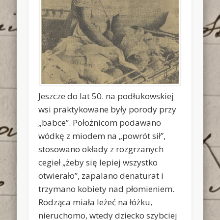
Jeszcze do lat 50. na podłukowskiej
wsi praktykowane były porody przy
„babce”. Położnicom podawano
wódkę z miodem na „powrót sił”,
stosowano okłady z rozgrzanych
cegieł „żeby się lepiej wszystko
otwierało”, zapalano denaturat i
trzymano kobiety nad płomieniem.
Rodząca miała leżeć na łóżku,
nieruchomo, wtedy dziecko szybciej