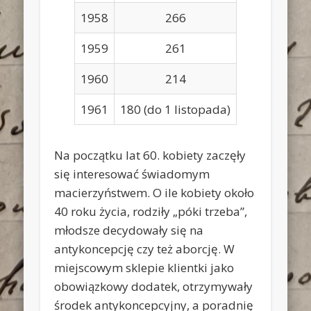
1958
266
1959
261
1960
214
1961
180 (do 1 listopada)
Na początku lat 60. kobiety zaczęły
się interesować świadomym
macierzyństwem. O ile kobiety około
40 roku życia, rodziły „póki trzeba”,
młodsze decydowały się na
antykoncepcję czy też aborcję. W
miejscowym sklepie klientki jako
obowiązkowy dodatek, otrzymywały
środek antykoncepcyjny, a poradnię