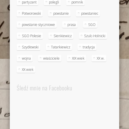
partyzant
polegli
pomnik
Potworowski
powstanie
powstaniec
powstanie styczniowe
prasa
SGO
SGO Polesie
Sienkiewicz
Szulc-Holnicki
Szydłowski
Tatarkiewicz
tradycja
wojna
właściciele
XIX wiek
XX w.
XX wiek
Śledź mnie na Facebooku