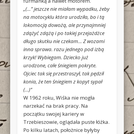
furmanką a nawet motorem.
„(…” jeszcze nie miałam wypadku, żeby
na motocyklu która urodziła, bo i tą
lokomocją dowożą, ale przynajmniej
zdążyć zdążą i po takiej przejażdżce
długo skutku nie czekam… Z wozami
inna sprawa. razu jednego pod izbą
krzyk! Wybiegam. Dziecko już
urodzone, całe śniegiem pokryte.
Ojciec tak się przestraszył, tak pędził
konia, że ten śniegiem z kopyt sypał
(…)”
W 1962 roku, Wiśka nie mogła
narzekać na brak pracy. Na
początku swojej kariery w
Trzebieszowie, oglądała puste łóżka.
Po kilku latach, położnice byłyby