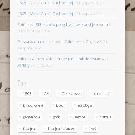
1808 – Mapa Galicji Zachodniej
19 listopada 2024
1805 – Mapa Galicji Zachodniej
17 listopada 2024
Żołnierze RKU Łuków polegli w bitwie pod Jeżowem
6
października 2024
Przywrócona tożsamość – Żołnierze z Gręzówki
31
sierpnia 2024
Wiktor Grąbczewski – Przez Jamielnik do światowej
kariery
28 lipca 2024
Tagi
1863
AK
Cieciszowski
cmentarz
Dmochowski
Dwór
etnologia
genealogia
grób
Hempel
historia
II wojna
II wojna światowa
II wś