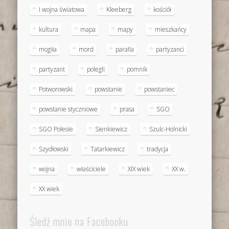
I wojna światowa
Kleeberg
kościół
kultura
mapa
mapy
mieszkańcy
mogiła
mord
parafia
partyzanci
partyzant
polegli
pomnik
Potworowski
powstanie
powstaniec
powstanie styczniowe
prasa
SGO
SGO Polesie
Sienkiewicz
Szulc-Holnicki
Szydłowski
Tatarkiewicz
tradycja
wojna
właściciele
XIX wiek
XX w.
XX wiek
Śledź mnie na Facebooku