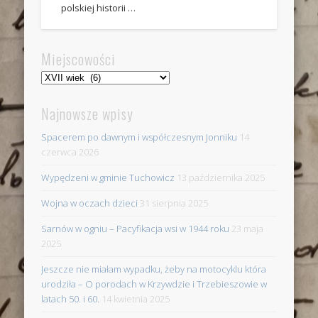
polskiej historii …
Miejscowości
Miejscowości
Najnowsze wpisy
Spacerem po dawnym i współczesnym Jonniku
14
czerwca 2026
Wypędzeni w gminie Tuchowicz
13 października 2025
Wojna w oczach dzieci
31 sierpnia 2025
Sarnów w ogniu – Pacyfikacja wsi w 1944 roku
23 maja
2025
Jeszcze nie miałam wypadku, żeby na motocyklu która
urodziła – O porodach w Krzywdzie i Trzebieszowie w
latach 50. i 60.
14 kwietnia 2025