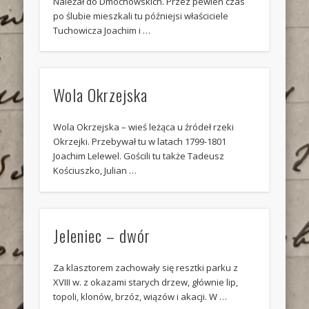
Należał do Dmochowskich. Przez pewien czas
po ślubie mieszkali tu późniejsi właściciele
Tuchowicza Joachim i …
Wola Okrzejska
Wola Okrzejska – wieś leżąca u źródeł rzeki
Okrzejki. Przebywał tu w latach 1799-1801
Joachim Lelewel. Gościli tu także Tadeusz
Kościuszko, Julian …
Jeleniec – dwór
Za klasztorem zachowały się resztki parku z
XVIII w. z okazami starych drzew, głównie lip,
topoli, klonów, brzóz, wiązów i akacji. W …