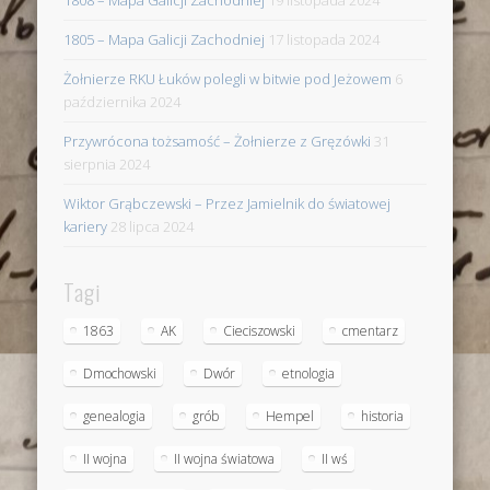
1808 – Mapa Galicji Zachodniej
19 listopada 2024
1805 – Mapa Galicji Zachodniej
17 listopada 2024
Żołnierze RKU Łuków polegli w bitwie pod Jeżowem
6
października 2024
Przywrócona tożsamość – Żołnierze z Gręzówki
31
sierpnia 2024
Wiktor Grąbczewski – Przez Jamielnik do światowej
kariery
28 lipca 2024
Tagi
1863
AK
Cieciszowski
cmentarz
Dmochowski
Dwór
etnologia
genealogia
grób
Hempel
historia
II wojna
II wojna światowa
II wś