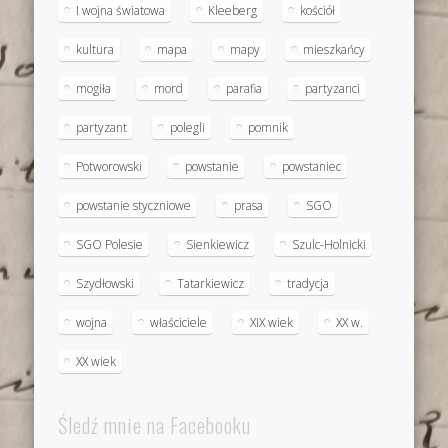
I wojna światowa
Kleeberg
kościół
kultura
mapa
mapy
mieszkańcy
mogiła
mord
parafia
partyzanci
partyzant
polegli
pomnik
Potworowski
powstanie
powstaniec
powstanie styczniowe
prasa
SGO
SGO Polesie
Sienkiewicz
Szulc-Holnicki
Szydłowski
Tatarkiewicz
tradycja
wojna
właściciele
XIX wiek
XX w.
XX wiek
Śledź mnie na Facebooku