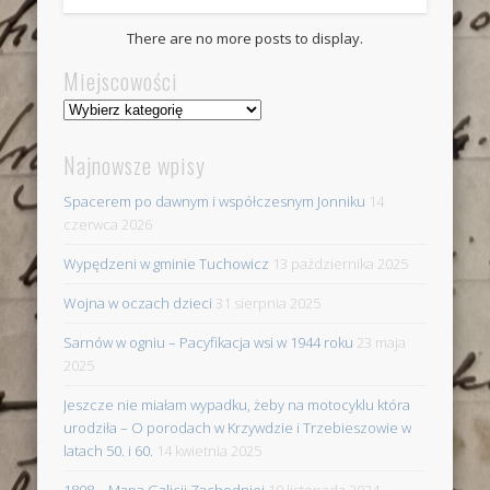
There are no more posts to display.
Miejscowości
Miejscowości
Najnowsze wpisy
Spacerem po dawnym i współczesnym Jonniku
14
czerwca 2026
Wypędzeni w gminie Tuchowicz
13 października 2025
Wojna w oczach dzieci
31 sierpnia 2025
Sarnów w ogniu – Pacyfikacja wsi w 1944 roku
23 maja
2025
Jeszcze nie miałam wypadku, żeby na motocyklu która
urodziła – O porodach w Krzywdzie i Trzebieszowie w
latach 50. i 60.
14 kwietnia 2025