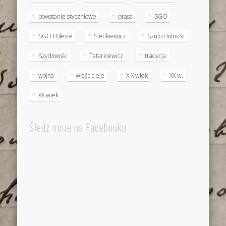
powstanie styczniowe
prasa
SGO
SGO Polesie
Sienkiewicz
Szulc-Holnicki
Szydłowski
Tatarkiewicz
tradycja
wojna
właściciele
XIX wiek
XX w.
XX wiek
Śledź mnie na Facebooku