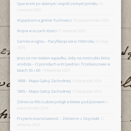
Spacerem po dawnym i współczesnym Jonniku
14
czerwca 2026
Wypędzeni w gminie Tuchowicz
13 października 2025
Wojna w oczach dzieci
31 sierpnia 2025
Sarnów w ogniu – Pacyfikacja wsi w 1944 roku
23 maja
2025
Jeszcze nie miałam wypadku, żeby na motocyklu która
urodziła – O porodach w Krzywdzie i Trzebieszowie w
latach 50. i 60.
14 kwietnia 2025
1808 – Mapa Galicji Zachodniej
19 listopada 2024
1805 – Mapa Galicji Zachodniej
17 listopada 2024
Żołnierze RKU Łuków polegli w bitwie pod Jeżowem
6
października 2024
Przywrócona tożsamość – Żołnierze z Gręzówki
31
sierpnia 2024