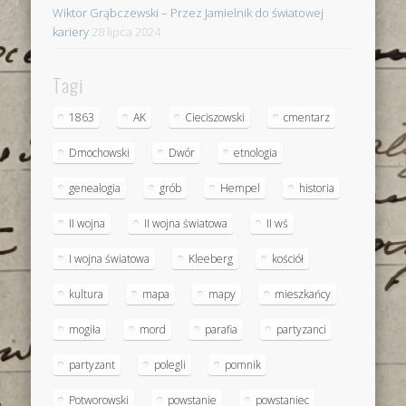
Wiktor Grąbczewski – Przez Jamielnik do światowej
kariery
28 lipca 2024
Tagi
1863
AK
Cieciszowski
cmentarz
Dmochowski
Dwór
etnologia
genealogia
grób
Hempel
historia
II wojna
II wojna światowa
II wś
I wojna światowa
Kleeberg
kościół
kultura
mapa
mapy
mieszkańcy
mogiła
mord
parafia
partyzanci
partyzant
polegli
pomnik
Potworowski
powstanie
powstaniec