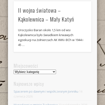
II wojna światowa –
Kąkolewnica – Mały Katyń
Uroczysko Baran około 1,5 km od wsi
Kąkolewnica było świadkiem krwawych
egzekucji na żołnierzach AK WiN i BCh w 1944 i
45 …
Miejscowości
Miejscowości
Najnowsze wpisy
Spacerem po dawnym i współczesnym Jonniku
14
czerwca 2026
Wypędzeni w gminie Tuchowicz
13 października 2025