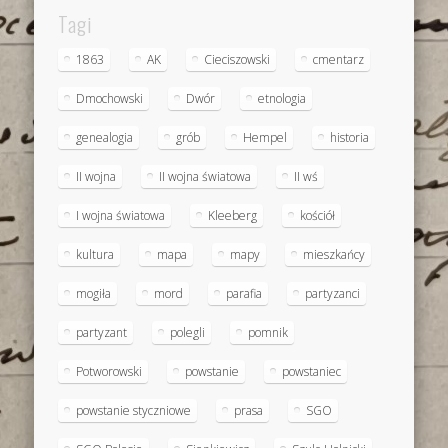
Tagi
1863
AK
Cieciszowski
cmentarz
Dmochowski
Dwór
etnologia
genealogia
grób
Hempel
historia
II wojna
II wojna światowa
II wś
I wojna światowa
Kleeberg
kościół
kultura
mapa
mapy
mieszkańcy
mogiła
mord
parafia
partyzanci
partyzant
polegli
pomnik
Potworowski
powstanie
powstaniec
powstanie styczniowe
prasa
SGO