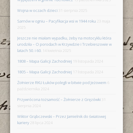
Wojna w oczach dzieci
31 sierpnia 2025
Sarnów w ogniu – Pacyfikacja wsi w 1944 roku
23 maja
2025
Jeszcze nie miałam wypadku, żeby na motocyklu która
urodziła – O porodach w Krzywdzie i Trzebieszowie w
latach 50. i 60.
14 kwietnia 2025
1808 – Mapa Galicji Zachodniej
19 listopada 2024
1805 – Mapa Galicji Zachodniej
17 listopada 2024
Żołnierze RKU Łuków polegli w bitwie pod Jeżowem
6
października 2024
Przywrócona tożsamość – Żołnierze z Gręzówki
31
sierpnia 2024
Wiktor Grąbczewski – Przez Jamielnik do światowej
kariery
28 lipca 2024