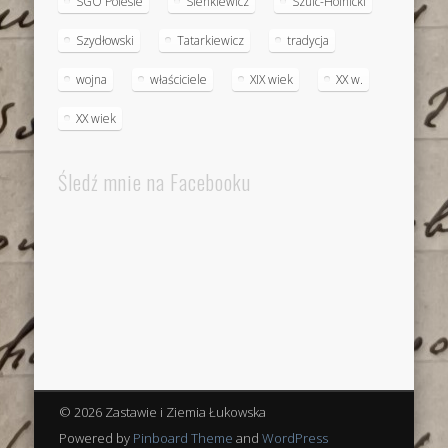
SGO Polesie
Sienkiewicz
Szulc-Holnicki
Szydłowski
Tatarkiewicz
tradycja
wojna
właściciele
XIX wiek
XX w.
XX wiek
Śledź mnie na Facebooku
© 2026 Zastawie i Ziemia Łukowska
Powered by
Pinboard Theme
and
WordPress