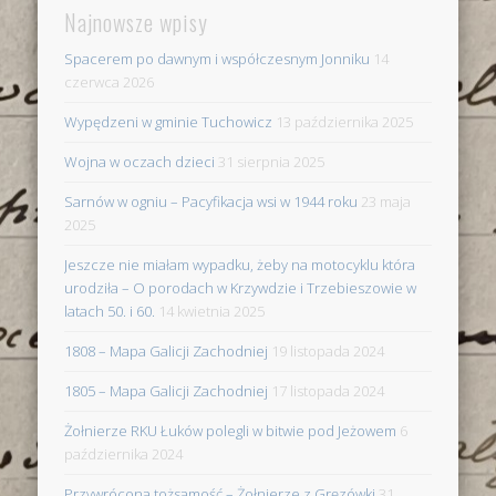
Najnowsze wpisy
Spacerem po dawnym i współczesnym Jonniku
14
czerwca 2026
Wypędzeni w gminie Tuchowicz
13 października 2025
Wojna w oczach dzieci
31 sierpnia 2025
Sarnów w ogniu – Pacyfikacja wsi w 1944 roku
23 maja
2025
Jeszcze nie miałam wypadku, żeby na motocyklu która
urodziła – O porodach w Krzywdzie i Trzebieszowie w
latach 50. i 60.
14 kwietnia 2025
1808 – Mapa Galicji Zachodniej
19 listopada 2024
1805 – Mapa Galicji Zachodniej
17 listopada 2024
Żołnierze RKU Łuków polegli w bitwie pod Jeżowem
6
października 2024
Przywrócona tożsamość – Żołnierze z Gręzówki
31