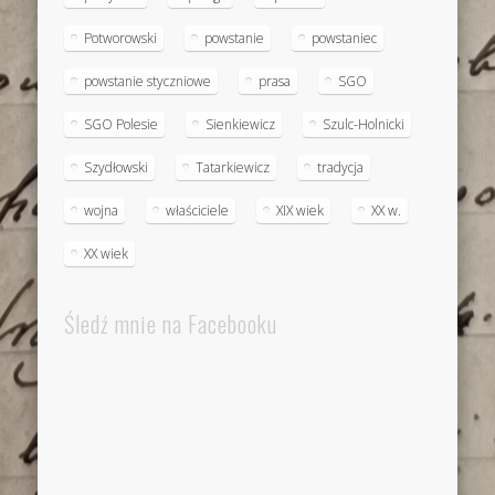
Potworowski
powstanie
powstaniec
powstanie styczniowe
prasa
SGO
SGO Polesie
Sienkiewicz
Szulc-Holnicki
Szydłowski
Tatarkiewicz
tradycja
wojna
właściciele
XIX wiek
XX w.
XX wiek
Śledź mnie na Facebooku