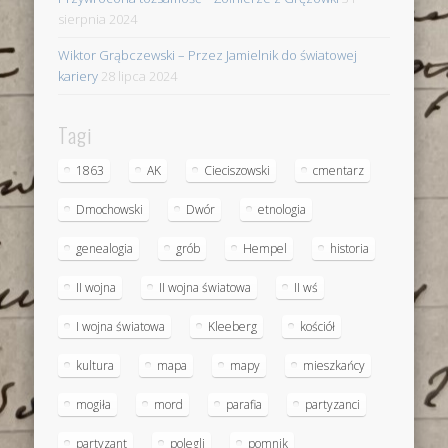
sierpnia 2024
Wiktor Grąbczewski – Przez Jamielnik do światowej
kariery
28 lipca 2024
Tagi
1863
AK
Cieciszowski
cmentarz
Dmochowski
Dwór
etnologia
genealogia
grób
Hempel
historia
II wojna
II wojna światowa
II wś
I wojna światowa
Kleeberg
kościół
kultura
mapa
mapy
mieszkańcy
mogiła
mord
parafia
partyzanci
partyzant
polegli
pomnik