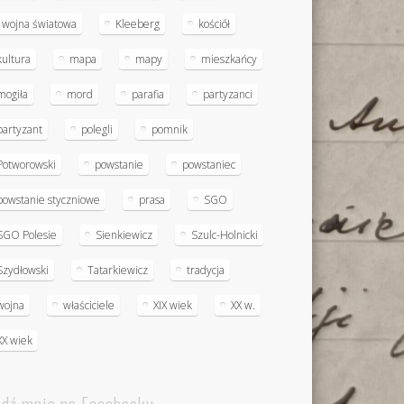
I wojna światowa
Kleeberg
kościół
kultura
mapa
mapy
mieszkańcy
mogiła
mord
parafia
partyzanci
partyzant
polegli
pomnik
Potworowski
powstanie
powstaniec
powstanie styczniowe
prasa
SGO
SGO Polesie
Sienkiewicz
Szulc-Holnicki
Szydłowski
Tatarkiewicz
tradycja
wojna
właściciele
XIX wiek
XX w.
XX wiek