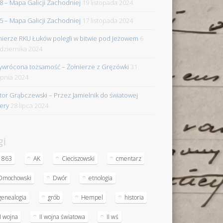
8 – Mapa Galicji Zachodniej
19 listopada 2024
5 – Mapa Galicji Zachodniej
17 listopada 2024
nierze RKU Łuków polegli w bitwie pod Jeżowem
6
dziernika 2024
ywrócona tożsamość – Żołnierze z Gręzówki
31
rpnia 2024
tor Grąbczewski – Przez Jamielnik do światowej
iery
28 lipca 2024
gi
1863
AK
Cieciszowski
cmentarz
Dmochowski
Dwór
etnologia
genealogia
grób
Hempel
historia
II wojna
II wojna światowa
II wś