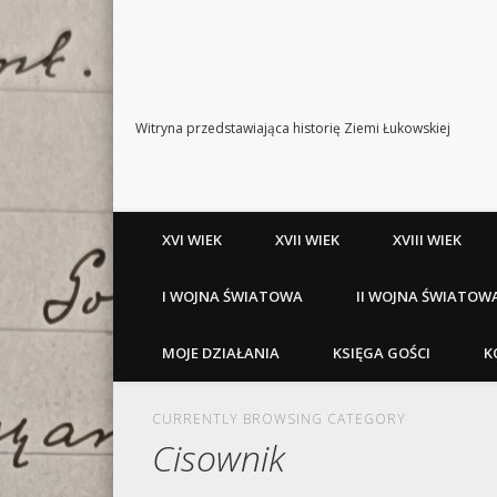
Witryna przedstawiająca historię Ziemi Łukowskiej
XVI WIEK
XVII WIEK
XVIII WIEK
I WOJNA ŚWIATOWA
II WOJNA ŚWIATOW
MOJE DZIAŁANIA
KSIĘGA GOŚCI
K
CURRENTLY BROWSING CATEGORY
Cisownik