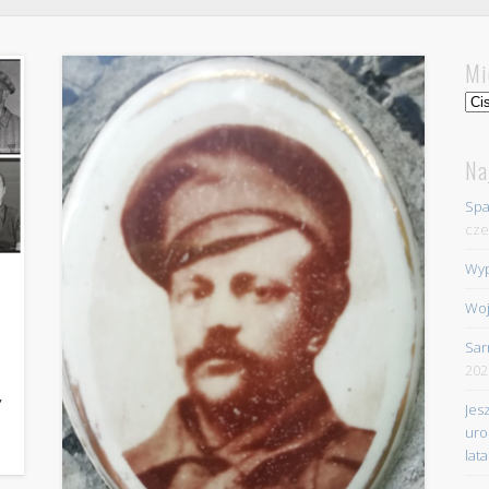
Mi
Mie
Na
Spa
cze
Wyp
Woj
Sar
202
,
Jes
uro
lata