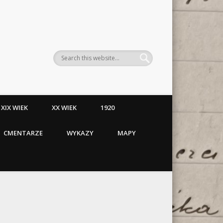
XIX WIEK
XX WIEK
1920
CMENTARZE
WYKAZY
MAPY