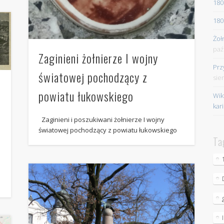
180
180
Żoł
paź
Zaginieni żołnierze I wojny
Prz
światowej pochodzący z
sie
powiatu łukowskiego
Wik
kar
Zaginieni i poszukiwani żołnierze I wojny
światowej pochodzący z powiatu łukowskiego
Ta