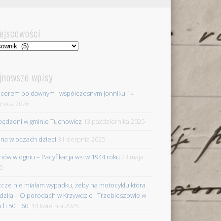
ejscowości
jscowości
jnowsze wpisy
cerem po dawnym i współczesnym Jonniku
14
rwca 2026
ędzeni w gminie Tuchowicz
13 października 2025
na w oczach dzieci
31 sierpnia 2025
nów w ogniu – Pacyfikacja wsi w 1944 roku
23 maja
5
zcze nie miałam wypadku, żeby na motocyklu która
dziła – O porodach w Krzywdzie i Trzebieszowie w
ch 50. i 60.
14 kwietnia 2025