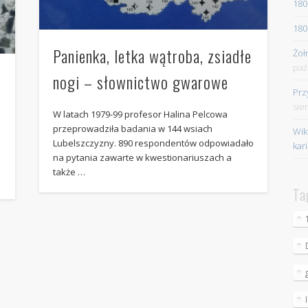
180
180
Panienka, letka wątroba, zsiadłe
Żoł
paź
nogi – słownictwo gwarowe
Prz
sie
W latach 1979-99 profesor Halina Pelcowa
przeprowadziła badania w 144 wsiach
Wik
Lubelszczyzny. 890 respondentów odpowiadało
kar
na pytania zawarte w kwestionariuszach a
także …
Ta