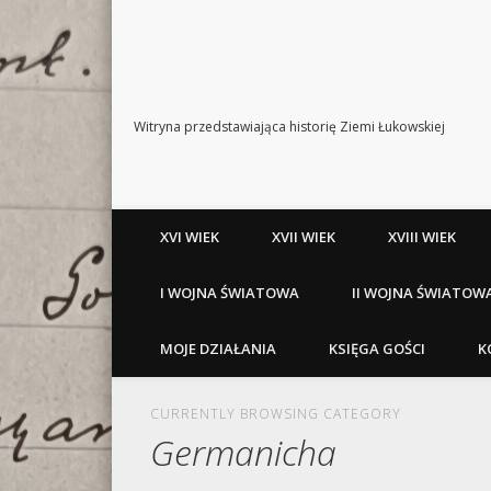
Witryna przedstawiająca historię Ziemi Łukowskiej
XVI WIEK
XVII WIEK
XVIII WIEK
I WOJNA ŚWIATOWA
II WOJNA ŚWIATOW
MOJE DZIAŁANIA
KSIĘGA GOŚCI
K
CURRENTLY BROWSING CATEGORY
Germanicha