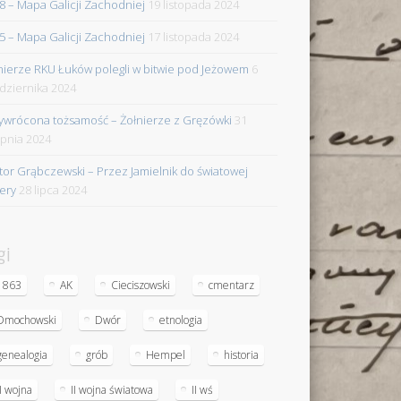
8 – Mapa Galicji Zachodniej
19 listopada 2024
5 – Mapa Galicji Zachodniej
17 listopada 2024
nierze RKU Łuków polegli w bitwie pod Jeżowem
6
dziernika 2024
ywrócona tożsamość – Żołnierze z Gręzówki
31
rpnia 2024
tor Grąbczewski – Przez Jamielnik do światowej
iery
28 lipca 2024
gi
1863
AK
Cieciszowski
cmentarz
Dmochowski
Dwór
etnologia
genealogia
grób
Hempel
historia
II wojna
II wojna światowa
II wś