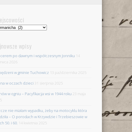
ejscowości
jscowości
jnowsze wpisy
cerem po dawnym i współczesnym Jonniku
14
rwca 2026
ędzeni w gminie Tuchowicz
13 października 2025
na w oczach dzieci
31 sierpnia 2025
nów w ogniu – Pacyfikacja wsi w 1944 roku
23 maja
5
zcze nie miałam wypadku, żeby na motocyklu która
dziła – O porodach w Krzywdzie i Trzebieszowie w
ch 50. i 60.
14 kwietnia 2025