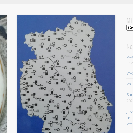
Mi
Mie
Na
Spa
cze
Wyp
Woj
Sar
202
Jes
uro
lata