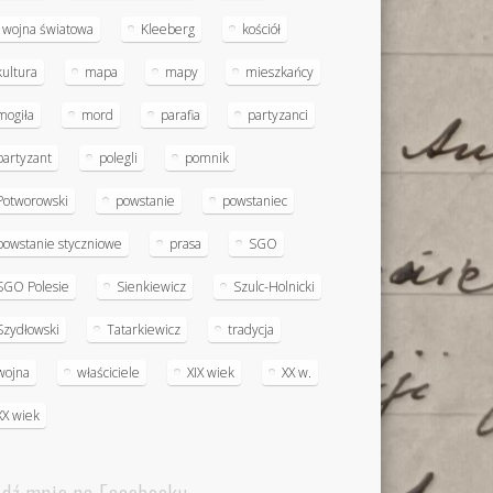
I wojna światowa
Kleeberg
kościół
kultura
mapa
mapy
mieszkańcy
mogiła
mord
parafia
partyzanci
partyzant
polegli
pomnik
Potworowski
powstanie
powstaniec
powstanie styczniowe
prasa
SGO
SGO Polesie
Sienkiewicz
Szulc-Holnicki
Szydłowski
Tatarkiewicz
tradycja
wojna
właściciele
XIX wiek
XX w.
XX wiek