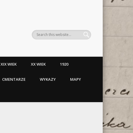
XIX WIEK
XX WIEK
1920
CMENTARZE
WYKAZY
MAPY