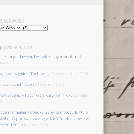
ejscowości
jscowości
jnowsze wpisy
cerem po dawnym i współczesnym Jonniku
14
rwca 2026
ędzeni w gminie Tuchowicz
13 października 2025
na w oczach dzieci
31 sierpnia 2025
nów w ogniu – Pacyfikacja wsi w 1944 roku
23 maja
5
zcze nie miałam wypadku, żeby na motocyklu która
dziła – O porodach w Krzywdzie i Trzebieszowie w
ch 50. i 60.
14 kwietnia 2025