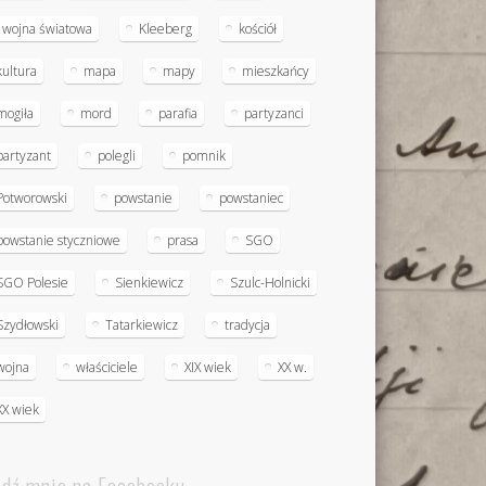
I wojna światowa
Kleeberg
kościół
kultura
mapa
mapy
mieszkańcy
mogiła
mord
parafia
partyzanci
partyzant
polegli
pomnik
Potworowski
powstanie
powstaniec
powstanie styczniowe
prasa
SGO
SGO Polesie
Sienkiewicz
Szulc-Holnicki
Szydłowski
Tatarkiewicz
tradycja
wojna
właściciele
XIX wiek
XX w.
XX wiek