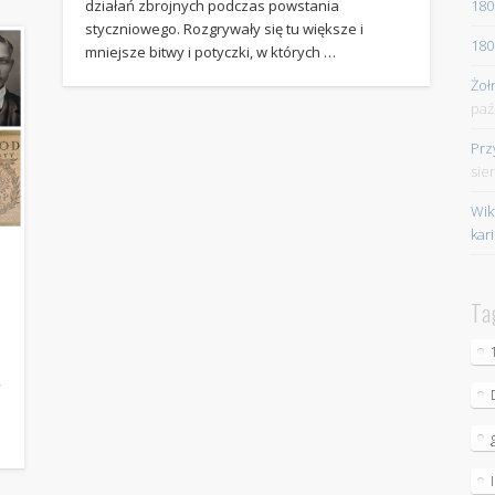
180
działań zbrojnych podczas powstania
styczniowego. Rozgrywały się tu większe i
180
mniejsze bitwy i potyczki, w których …
Żoł
paź
Prz
sie
Wik
kar
Ta
”