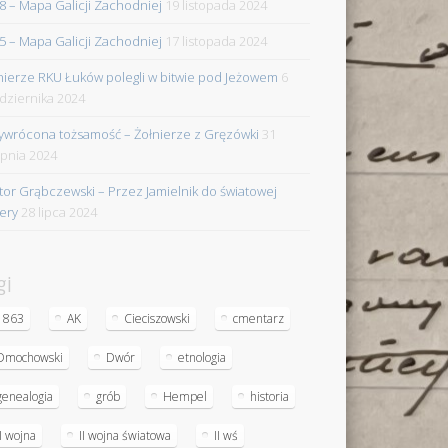
8 – Mapa Galicji Zachodniej
19 listopada 2024
5 – Mapa Galicji Zachodniej
17 listopada 2024
nierze RKU Łuków polegli w bitwie pod Jeżowem
6
dziernika 2024
ywrócona tożsamość – Żołnierze z Gręzówki
31
rpnia 2024
tor Grąbczewski – Przez Jamielnik do światowej
iery
28 lipca 2024
gi
1863
AK
Cieciszowski
cmentarz
Dmochowski
Dwór
etnologia
genealogia
grób
Hempel
historia
II wojna
II wojna światowa
II wś