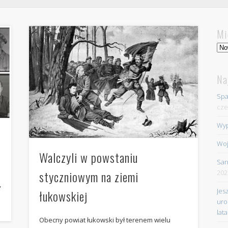
Mi
Mie
Na
Spa
cze
Wyp
Woj
Walczyli w powstaniu
Sar
styczniowym na ziemi
202
,
Jes
łukowskiej
uro
lata
Obecny powiat łukowski był terenem wielu