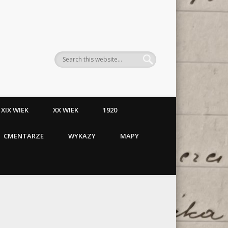
XIX WIEK
XX WIEK
1920
CMENTARZE
WYKAZY
MAPY