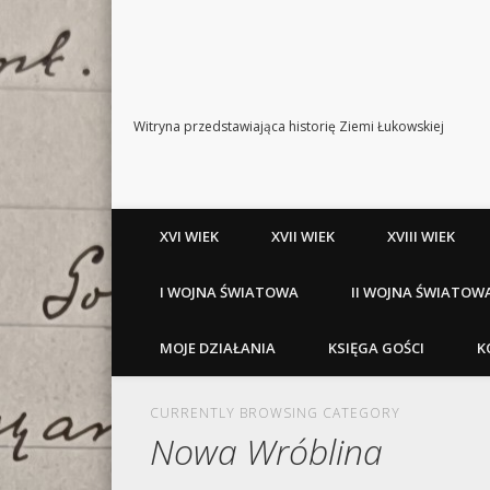
Witryna przedstawiająca historię Ziemi Łukowskiej
XVI WIEK
XVII WIEK
XVIII WIEK
I WOJNA ŚWIATOWA
II WOJNA ŚWIATOW
MOJE DZIAŁANIA
KSIĘGA GOŚCI
K
CURRENTLY BROWSING CATEGORY
Nowa Wróblina