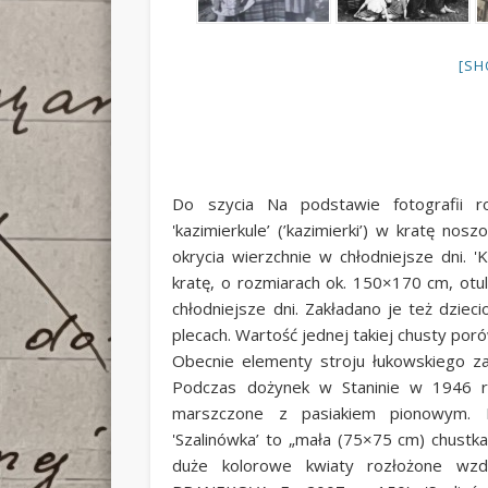
[SH
Do szycia Na podstawie fotografii r
'kazimierkule’ (’kazimierki’) w kratę nos
okrycia wierzchnie w chłodniejsze dni. 
kratę, o rozmiarach ok. 150×170 cm, otu
chłodniejsze dni. Zakładano je też dzieci
plecach. Wartość jednej takiej chusty por
Obecnie elementy stroju łukowskiego za
Podczas dożynek w Staninie w 1946 r.
marszczone z pasiakiem pionowym. Na
'Szalinówka’ to „mała (75×75 cm) chustk
duże kolorowe kwiaty rozłożone wzd