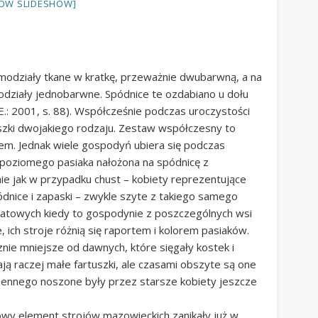
OW SLIDESHOW]
modziały tkane w kratkę, przeważnie dwubarwną, a na
odziały jednobarwne. Spódnice te ozdabiano u dołu
E.: 2001, s. 88). Współcześnie podczas uroczystości
tuszki dwojakiego rodzaju. Zestaw współczesny to
iem. Jednak wiele gospodyń ubiera się podczas
 poziomego pasiaka nałożona na spódnicę z
ie jak w przypadku chust – kobiety reprezentujące
dnice i zapaski – zwykle szyte z takiego samego
iatowych kiedy to gospodynie z poszczególnych wsi
ich stroje różnią się raportem i kolorem pasiaków.
nie mniejsze od dawnych, które sięgały kostek i
ą raczej małe fartuszki, ale czasami obszyte są one
ziennego noszone były przez starsze kobiety jeszcze
owy element strojów mazowieckich zanikały już w