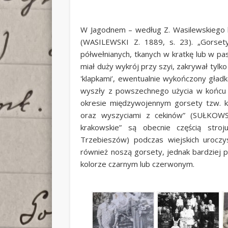
W Jagodnem – według Z. Wasilewskiego ko
(WASILEWSKI Z. 1889, s. 23). „Gorset
półwełnianych, tkanych w kratkę lub w pa
miał duży wykrój przy szyi, zakrywał tylk
'klapkami’, ewentualnie wykończony gład
wyszły z powszechnego użycia w końcu 
okresie międzywojennym gorsety tzw. k
oraz wyszyciami z cekinów” (SUŁKOWSK
krakowskie” są obecnie częścią str
Trzebieszów) podczas wiejskich uroczys
również noszą gorsety, jednak bardziej 
kolorze czarnym lub czerwonym.