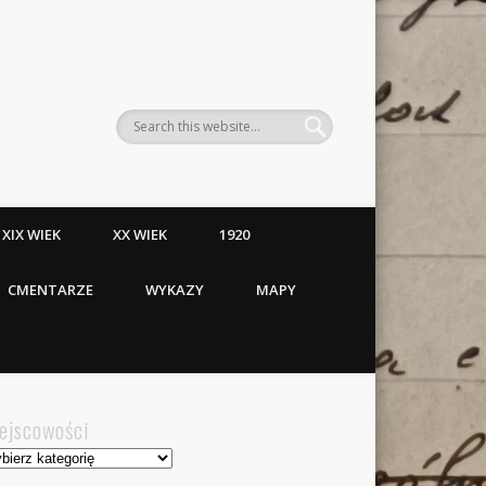
XIX WIEK
XX WIEK
1920
CMENTARZE
WYKAZY
MAPY
ejscowości
jscowości