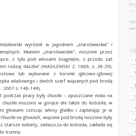
Prz
sie
Wik
kar
Wasilewski wyróżnił w Jagodnem „staroświeckie” i
Ta
amężnych. Mianem „staroświeckie”, noszone przez
zepce, z tyłu pod włosami ściągnięte, z przodu zaś
łem rodzaj daszka” (WASILEWSKI Z. 1889, s. 28-29).
stowe lub wykonane z koronki iglicowo-igłowej
zepka właściwego i dwóch szarf wiązanych pod brodą
 2007 s. 148-149).
t podczas pracy były chustki – opuszczane nisko na
e chustki noszono w gorące dni także do kościoła, w
mi głowami czesząc włosy gładko i zaplatając je w
 Chustki na głowach, wiązane pod brodą noszone były
 starsze kobiety, zwłaszcza do kościoła, zakłada się
 do trumny.