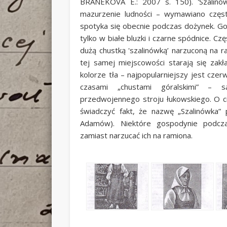
BRANEKOVA E.: 2007 s. 150). 'Szalinó
mazurzenie ludności – wymawiano często
spotyka się obecnie podczas dożynek. Go
tylko w białe bluzki i czarne spódnice. C
dużą chustką 'szalinówką’ narzuconą na r
tej samej miejscowości starają się za
kolorze tła – najpopularniejszy jest cz
czasami „chustami góralskimi” –
przedwojennego stroju łukowskiego. O ci
świadczyć fakt, że nazwę „Szalinówka” p
Adamów). Niektóre gospodynie podcza
zamiast narzucać ich na ramiona.