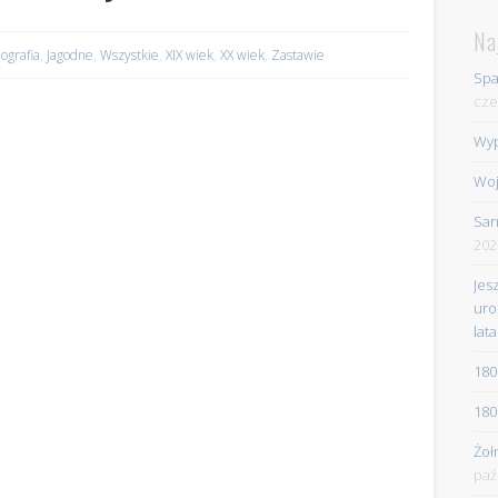
Na
ografia
,
Jagodne
,
Wszystkie
,
XIX wiek
,
XX wiek
,
Zastawie
Spa
cze
Wyp
Woj
Sar
202
Jes
uro
lata
180
180
Żoł
paź