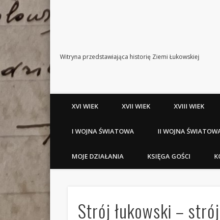
Witryna przedstawiająca historię Ziemi Łukowskiej
XVI WIEK
XVII WIEK
XVIII WIEK
I WOJNA ŚWIATOWA
II WOJNA ŚWIATOW
MOJE DZIAŁANIA
KSIĘGA GOŚCI
K
Strój łukowski – stró