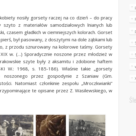
biety nosiły gorsety raczej na co dzień – do pracy
y szyto z materiałów samodziałowych lnianych lub
ski, czasem gładkich w ciemniejszych kolorach. Gorset
o pierś, był pasowany, z doszytymi na dole ząbkami lub
ko, z przodu sznurowany na kolorowe taśmy. Gorsety
XIX w. (…) Sporadycznie noszone przez młodzież w
rakowskie szyte były z aksamitu i zdobione haftem
I W.: 1968, s. 185-186). Właśnie takie „gorsety
oju noszonego przez gospodynie z Szaniaw (Gm.
tości. Natomiast członkinie zespołu „Mroczkwianki”
przypominające te opisane przez Z. Wasilewskiego, w
Śl