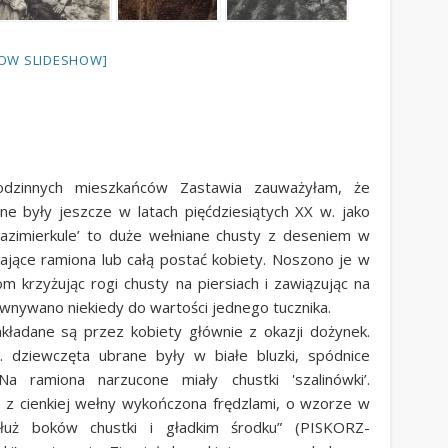
OW SLIDESHOW]
odzinnych mieszkańców Zastawia zauważyłam, że
zone były jeszcze w latach pięćdziesiątych XX w. jako
'Kazimierkule’ to duże wełniane chusty z deseniem w
lające ramiona lub całą postać kobiety. Noszono je w
om krzyżując rogi chusty na piersiach i zawiązując na
ównywano niekiedy do wartości jednego tucznika.
kładane są przez kobiety głównie z okazji dożynek.
 dziewczęta ubrane były w białe bluzki, spódnice
 ramiona narzucone miały chustki 'szalinówki’.
a z cienkiej wełny wykończona frędzlami, o wzorze w
łuż boków chustki i gładkim środku” (PISKORZ-