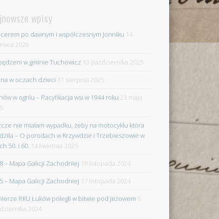
jnowsze wpisy
cerem po dawnym i współczesnym Jonniku
14
rwca 2026
ędzeni w gminie Tuchowicz
13 października 2025
na w oczach dzieci
31 sierpnia 2025
nów w ogniu – Pacyfikacja wsi w 1944 roku
23 maja
5
zcze nie miałam wypadku, żeby na motocyklu która
dziła – O porodach w Krzywdzie i Trzebieszowie w
ch 50. i 60.
14 kwietnia 2025
8 – Mapa Galicji Zachodniej
19 listopada 2024
5 – Mapa Galicji Zachodniej
17 listopada 2024
nierze RKU Łuków polegli w bitwie pod Jeżowem
6
dziernika 2024