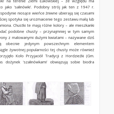
wki’ na terenie Ziemi Łukowskiej – ze względu ma
 jako 'salinówki’. Podobny strój jak ten z 1947 r.
spodynie niosące wieńce żniwne ubierają się czasami
zęściej spotyka się urozmaicenie tego zestawu małą lub
amiona. Chustki te mają różne kolory – ale mieszkanki
kładać podobne chusty – przynajmniej w tym samym
erwony z malowanymi dużymi kwiatami – nazywane dziś
 są obecnie jedynym powszechnym elementem
ągle żywotnej popularności tej chusty może również
rzyjęło Koło Przyjaciół Tradycji z Hordzieżki (Gm.
s dożynek 'szalinówkami’ obwiązują sobie biodra