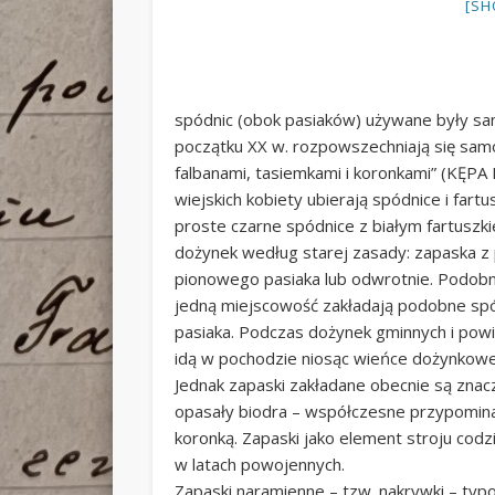
[SH
spódnic (obok pasiaków) używane były sa
początku XX w. rozpowszechniają się sam
falbanami, tasiemkami i koronkami” (KĘPA 
wiejskich kobiety ubierają spódnice i far
proste czarne spódnice z białym fartuszk
dożynek według starej zasady: zapaska z
pionowego pasiaka lub odwrotnie. Podobn
jedną miejscowość zakładają podobne spó
pasiaka. Podczas dożynek gminnych i pow
idą w pochodzie niosąc wieńce dożynkowe, 
Jednak zapaski zakładane obecnie są znacz
opasały biodra – współczesne przypominaj
koronką. Zapaski jako element stroju cod
w latach powojennych.
Zapaski naramienne – tzw. nakrywki – typ