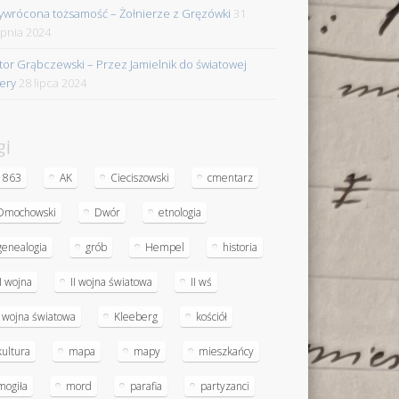
ywrócona tożsamość – Żołnierze z Gręzówki
31
rpnia 2024
tor Grąbczewski – Przez Jamielnik do światowej
iery
28 lipca 2024
gi
1863
AK
Cieciszowski
cmentarz
Dmochowski
Dwór
etnologia
genealogia
grób
Hempel
historia
II wojna
II wojna światowa
II wś
I wojna światowa
Kleeberg
kościół
kultura
mapa
mapy
mieszkańcy
mogiła
mord
parafia
partyzanci