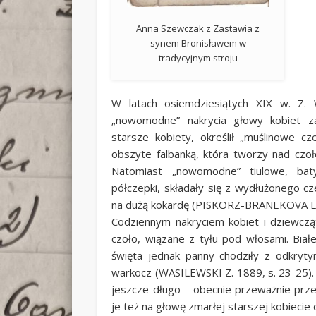
Anna Szewczak z Zastawia z
synem Bronisławem w
tradycyjnym stroju
W latach osiemdziesiątych XIX w. Z. 
„nowomodne” nakrycia głowy kobiet z
starsze kobiety, określił „muślinowe c
obszyte falbanką, która tworzy nad czo
Natomiast „nowomodne” tiulowe, baty
półczepki, składały się z wydłużonego c
na dużą kokardę (PISKORZ-BRANEKOVA E.:
Codziennym nakryciem kobiet i dziewczą
czoło, wiązane z tyłu pod włosami. Biał
święta jednak panny chodziły z odkryty
warkocz (WASILEWSKI Z. 1889, s. 23-25).
jeszcze długo – obecnie przeważnie przez
je też na głowę zmarłej starszej kobiecie