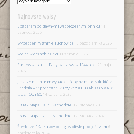
Miejscowości
Najnowsze wpisy
Spacerem po dawnym i współczesnym Jonniku
14
czerwca 2026
Wypędzeni w gminie Tuchowicz
13 października 2025
Wojna w oczach dzieci
31 sierpnia 2025
Sarnów w ogniu – Pacyfikacja wsi w 1944 roku
23 maja
2025
Jeszcze nie miałam wypadku, żeby na motocyklu która
urodziła – O porodach w Krzywdzie i Trzebieszowie w
latach 50. i 60.
14 kwietnia 2025
1808 – Mapa Galicji Zachodniej
19 listopada 2024
1805 – Mapa Galicji Zachodniej
17 listopada 2024
Żołnierze RKU Łuków polegli w bitwie pod Jeżowem
6
października 2024