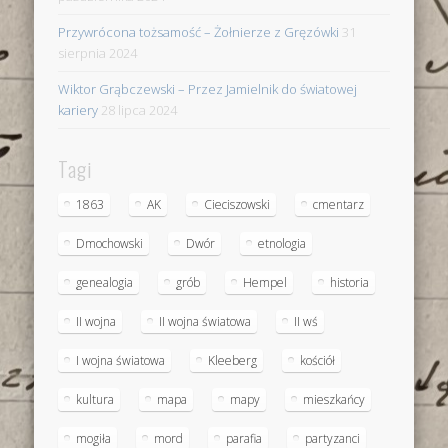
Przywrócona tożsamość – Żołnierze z Gręzówki
31
sierpnia 2024
Wiktor Grąbczewski – Przez Jamielnik do światowej
kariery
28 lipca 2024
Tagi
1863
AK
Cieciszowski
cmentarz
Dmochowski
Dwór
etnologia
genealogia
grób
Hempel
historia
II wojna
II wojna światowa
II wś
I wojna światowa
Kleeberg
kościół
kultura
mapa
mapy
mieszkańcy
mogiła
mord
parafia
partyzanci