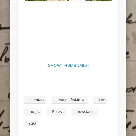
[SHOW THUMBNAILS]
cmentarz
II wojna światowa
II wś
mogiła
Polesie
powstaniec
SGO