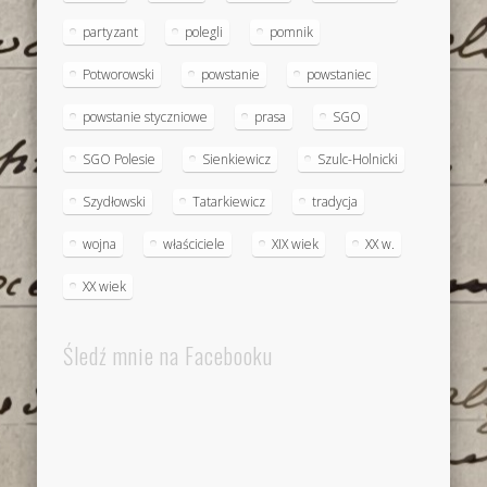
partyzant
polegli
pomnik
Potworowski
powstanie
powstaniec
powstanie styczniowe
prasa
SGO
SGO Polesie
Sienkiewicz
Szulc-Holnicki
Szydłowski
Tatarkiewicz
tradycja
wojna
właściciele
XIX wiek
XX w.
XX wiek
Śledź mnie na Facebooku