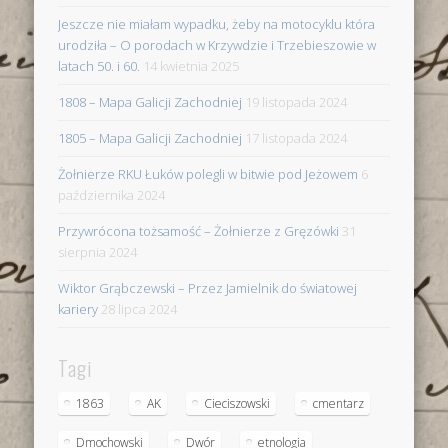
Jeszcze nie miałam wypadku, żeby na motocyklu która
urodziła – O porodach w Krzywdzie i Trzebieszowie w
latach 50. i 60.
14 kwietnia 2025
1808 – Mapa Galicji Zachodniej
19 listopada 2024
1805 – Mapa Galicji Zachodniej
17 listopada 2024
Żołnierze RKU Łuków polegli w bitwie pod Jeżowem
6
października 2024
Przywrócona tożsamość – Żołnierze z Gręzówki
31
sierpnia 2024
Wiktor Grąbczewski – Przez Jamielnik do światowej
kariery
28 lipca 2024
Tagi
1863
AK
Cieciszowski
cmentarz
Dmochowski
Dwór
etnologia