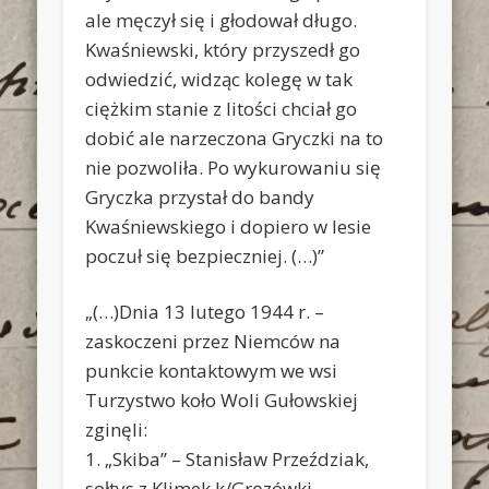
ale męczył się i głodował długo.
Kwaśniewski, który przyszedł go
odwiedzić, widząc kolegę w tak
ciężkim stanie z litości chciał go
dobić ale narzeczona Gryczki na to
nie pozwoliła. Po wykurowaniu się
Gryczka przystał do bandy
Kwaśniewskiego i dopiero w lesie
poczuł się bezpieczniej. (…)”
„(…)Dnia 13 lutego 1944 r. –
zaskoczeni przez Niemców na
punkcie kontaktowym we wsi
Turzystwo koło Woli Gułowskiej
zginęli:
1. „Skiba” – Stanisław Przeździak,
sołtys z Klimek k/Gręzówki