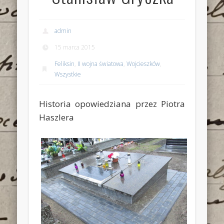
admin
15 marca 2015
Feliksin
,
II wojna światowa
,
Wojcieszków
,
Wszystkie
Historia opowiedziana przez Piotra
Haszlera