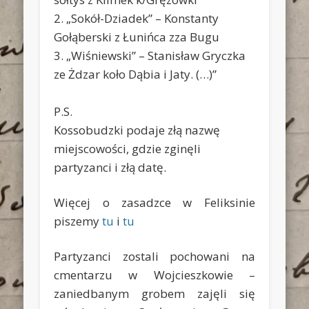
2. „Sokół-Dziadek” – Konstanty
Gołąberski z Łunińca zza Bugu
3. „Wiśniewski” – Stanisław Gryczka
ze Żdzar koło Dąbia i Jaty. (…)”
P.S.
Kossobudzki podaje złą nazwę
miejscowości, gdzie zginęli
partyzanci i złą datę.
Więcej o zasadzce w Feliksinie
piszemy
tu
i
tu
Partyzanci zostali pochowani na
cmentarzu w Wojcieszkowie –
zaniedbanym grobem zajęli się