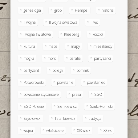
genealogia
grób
Hempel
historia
II wojna
II wojna światowa
II wś
I wojna światowa
Kleeberg
kościół
kultura
mapa
mapy
mieszkańcy
mogiła
mord
parafia
partyzanci
partyzant
polegli
pomnik
Potworowski
powstanie
powstaniec
powstanie styczniowe
prasa
SGO
SGO Polesie
Sienkiewicz
Szulc-Holnicki
Szydłowski
Tatarkiewicz
tradycja
wojna
właściciele
XIX wiek
XX w.