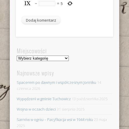
−
=
5
Miejscowości
Miejscowości
Najnowsze wpisy
Spacerem po dawnym i współczesnym Jonniku
14
czerwca 2026
Wypędzeni w gminie Tuchowicz
13 października 2025
Wojna w oczach dzieci
31 sierpnia 2025
Sarnów w ogniu – Pacyfikacja wsi w 1944 roku
23 maja
2025