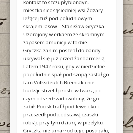
kontakt to szczupłyblondyn,
mieszkaniec sąsiedniej wsi Żdzary
leżącej tuż pod południowym
skrajem lasów – Stanisław Gryczka.
Uzbrojony w erkaem ze skromnym
zapasem amunicji w torbie.
Gryczka zanim poszedł do bandy
ukrywał się już przed żandarmerią.
Latem 1942 roku, gdy w niedzielne
popołudnie spał pod szopą zastał go
tam Volksdeutch Breiniak i nie
budząc strzelił prosto w twarz, po
czym odszedł zadowolony, że go
zabił. Pocisk trafił pod lewe oko i
przeszedł pod podstawą czaszki
robiąc przy tym dziurę w przełyku.
Gryczka nie umarł od tego postrzału,