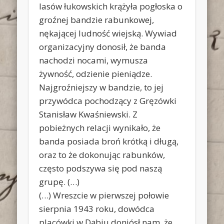
lasów łukowskich krążyła pogłoska o
groźnej bandzie rabunkowej,
nękającej ludność wiejską. Wywiad
organizacyjny donosił, że banda
nachodzi nocami, wymusza
żywność, odzienie pieniądze.
Najgroźniejszy w bandzie, to jej
przywódca pochodzący z Gręzówki
Stanisław Kwaśniewski. Z
pobieżnych relacji wynikało, że
banda posiada broń krótką i długą,
oraz to że dokonując rabunków,
często podszywa się pod naszą
grupę. (…)
(…) Wreszcie w pierwszej połowie
sierpnia 1943 roku, dowódca
placówki w Dąbiu doniósł nam, że