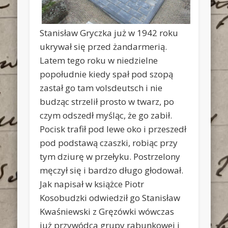
Stanisław Gryczka już w 1942 roku
ukrywał się przed żandarmerią.
Latem tego roku w niedzielne
popołudnie kiedy spał pod szopą
zastał go tam volsdeutsch i nie
budząc strzelił prosto w twarz, po
czym odszedł myśląc, że go zabił.
Pocisk trafił pod lewe oko i przeszedł
pod podstawą czaszki, robiąc przy
tym dziurę w przełyku. Postrzelony
męczył się i bardzo długo głodował.
Jak napisał w książce Piotr
Kosobudzki odwiedził go Stanisław
Kwaśniewski z Gręzówki wówczas
już przywódca grupy rabunkowej i