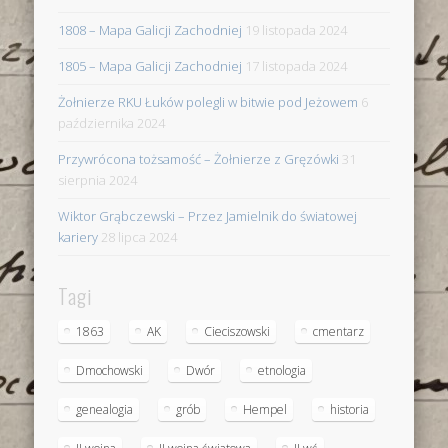
1808 – Mapa Galicji Zachodniej
19 listopada 2024
1805 – Mapa Galicji Zachodniej
17 listopada 2024
Żołnierze RKU Łuków polegli w bitwie pod Jeżowem
6
października 2024
Przywrócona tożsamość – Żołnierze z Gręzówki
31
sierpnia 2024
Wiktor Grąbczewski – Przez Jamielnik do światowej
kariery
28 lipca 2024
Tagi
1863
AK
Cieciszowski
cmentarz
Dmochowski
Dwór
etnologia
genealogia
grób
Hempel
historia