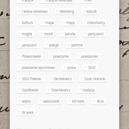
II wojna
II wojna światowa
II wś
I wojna światowa
Kleeberg
kościół
kultura
mapa
mapy
mieszkańcy
mogiła
mord
parafia
partyzanci
partyzant
polegli
pomnik
Potworowski
powstanie
powstaniec
powstanie styczniowe
prasa
SGO
SGO Polesie
Sienkiewicz
Szulc-Holnicki
Szydłowski
Tatarkiewicz
tradycja
wojna
właściciele
XIX wiek
XX w.
XX wiek