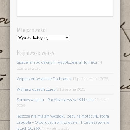
Miejscowości
Miejscowości
Najnowsze wpisy
Spacerem po dawnym i współczesnym Jonniku
14
czerwca 2026
Wypędzeni w gminie Tuchowicz
13 października 2025
Wojna w oczach dzieci
31 sierpnia 2025
Sarnów w ogniu – Pacyfikacja wsi w 1944 roku
23 maja
2025
Jeszcze nie miałam wypadku, żeby na motocyklu która
urodziła – O porodach w Krzywdzie i Trzebieszowie w
latach 50. i 60.
14 kwietnia 2025