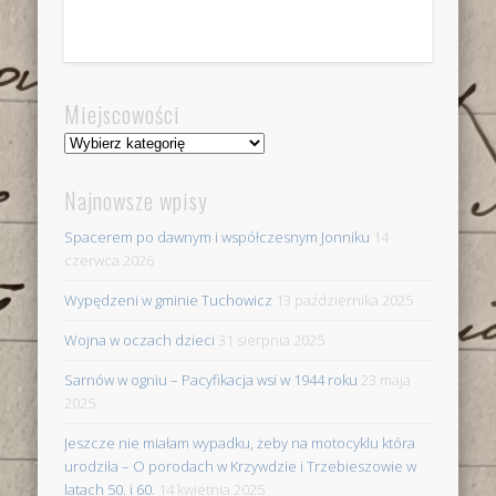
Miejscowości
Miejscowości
Najnowsze wpisy
Spacerem po dawnym i współczesnym Jonniku
14
czerwca 2026
Wypędzeni w gminie Tuchowicz
13 października 2025
Wojna w oczach dzieci
31 sierpnia 2025
Sarnów w ogniu – Pacyfikacja wsi w 1944 roku
23 maja
2025
Jeszcze nie miałam wypadku, żeby na motocyklu która
urodziła – O porodach w Krzywdzie i Trzebieszowie w
latach 50. i 60.
14 kwietnia 2025