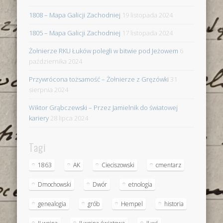
1808 – Mapa Galicji Zachodniej
19 listopada 2024
1805 – Mapa Galicji Zachodniej
17 listopada 2024
Żołnierze RKU Łuków polegli w bitwie pod Jeżowem
6
października 2024
Przywrócona tożsamość – Żołnierze z Gręzówki
31
sierpnia 2024
Wiktor Grąbczewski – Przez Jamielnik do światowej
kariery
28 lipca 2024
Tagi
1863
AK
Cieciszowski
cmentarz
Dmochowski
Dwór
etnologia
genealogia
grób
Hempel
historia