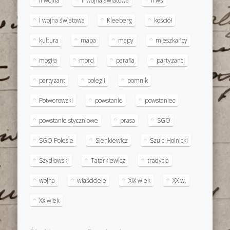
II wojna
II wojna światowa
II wś
I wojna światowa
Kleeberg
kościół
kultura
mapa
mapy
mieszkańcy
mogiła
mord
parafia
partyzanci
partyzant
polegli
pomnik
Potworowski
powstanie
powstaniec
powstanie styczniowe
prasa
SGO
SGO Polesie
Sienkiewicz
Szulc-Holnicki
Szydłowski
Tatarkiewicz
tradycja
wojna
właściciele
XIX wiek
XX w.
XX wiek