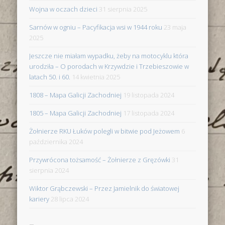
Wojna w oczach dzieci
31 sierpnia 2025
Sarnów w ogniu – Pacyfikacja wsi w 1944 roku
23 maja
2025
Jeszcze nie miałam wypadku, żeby na motocyklu która
urodziła – O porodach w Krzywdzie i Trzebieszowie w
latach 50. i 60.
14 kwietnia 2025
1808 – Mapa Galicji Zachodniej
19 listopada 2024
1805 – Mapa Galicji Zachodniej
17 listopada 2024
Żołnierze RKU Łuków polegli w bitwie pod Jeżowem
6
października 2024
Przywrócona tożsamość – Żołnierze z Gręzówki
31
sierpnia 2024
Wiktor Grąbczewski – Przez Jamielnik do światowej
kariery
28 lipca 2024