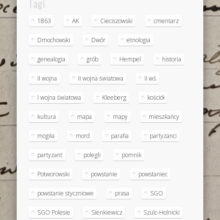
Tagi
1863
AK
Cieciszowski
cmentarz
Dmochowski
Dwór
etnologia
genealogia
grób
Hempel
historia
II wojna
II wojna światowa
II wś
I wojna światowa
Kleeberg
kościół
kultura
mapa
mapy
mieszkańcy
mogiła
mord
parafia
partyzanci
partyzant
polegli
pomnik
Potworowski
powstanie
powstaniec
powstanie styczniowe
prasa
SGO
SGO Polesie
Sienkiewicz
Szulc-Holnicki