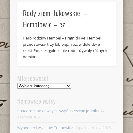
Rody ziemi łukowskiej –
Hemplowie – cz I
Herb rodziny Hempel – Prątnicki vel Hempel
przedstawiał trzy lub pięć róż, w dole dwie
rzeki. Poszczególne linie rodu używały różnych
odmian …
Miejscowości
Miejscowości
Najnowsze wpisy
Spacerem po dawnym i współczesnym Jonniku
14
czerwca 2026
Wypędzeni w gminie Tuchowicz
13 października 2025