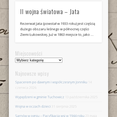
II wojna światowa – Jata
Rezerwat Jata (powstał w 1933 roku) jest częścią
dużego obszaru leśnego w północnej części
Ziemi Łukowskiej. Już w 1863 miejsce to, jako …
Miejscowości
Miejscowości
Najnowsze wpisy
Spacerem po dawnym i współczesnym Jonniku
14
czerwca 2026
Wypędzeni w gminie Tuchowicz
13 października 2025
Wojna w oczach dzieci
31 sierpnia 2025
Sarnów w ogniu – Pacyfikacja wsi w 1944 roku
23 maja