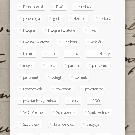
Dmochowski
Dwór
etnologia
genealogia
grób
Hempel
historia
II wojna
II wojna światowa
II wś
I wojna światowa
Kleeberg
kościół
kultura
mapa
mapy
mieszkańcy
mogiła
mord
parafia
partyzanci
partyzant
polegli
pomnik
Potworowski
powstanie
powstaniec
powstanie styczniowe
prasa
SGO
SGO Polesie
Sienkiewicz
Szulc-Holnicki
Szydłowski
Tatarkiewicz
tradycja