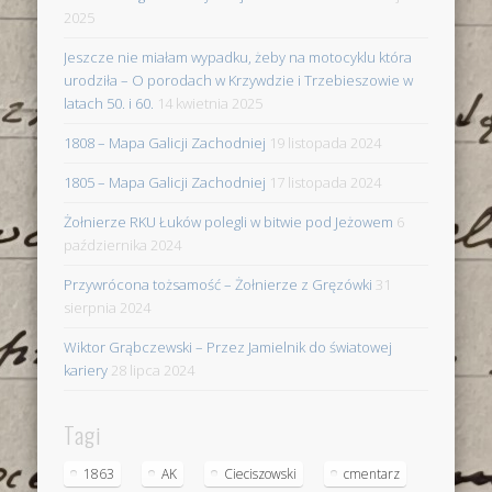
2025
Jeszcze nie miałam wypadku, żeby na motocyklu która
urodziła – O porodach w Krzywdzie i Trzebieszowie w
latach 50. i 60.
14 kwietnia 2025
1808 – Mapa Galicji Zachodniej
19 listopada 2024
1805 – Mapa Galicji Zachodniej
17 listopada 2024
Żołnierze RKU Łuków polegli w bitwie pod Jeżowem
6
października 2024
Przywrócona tożsamość – Żołnierze z Gręzówki
31
sierpnia 2024
Wiktor Grąbczewski – Przez Jamielnik do światowej
kariery
28 lipca 2024
Tagi
1863
AK
Cieciszowski
cmentarz