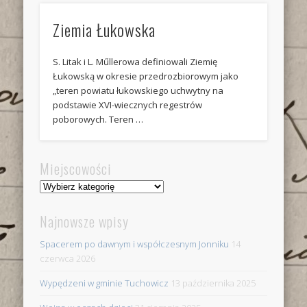
Ziemia Łukowska
S. Litak i L. Műllerowa definiowali Ziemię
Łukowską w okresie przedrozbiorowym jako
„teren powiatu łukowskiego uchwytny na
podstawie XVI-wiecznych regestrów
poborowych. Teren …
Miejscowości
Miejscowości
Najnowsze wpisy
Spacerem po dawnym i współczesnym Jonniku
14
czerwca 2026
Wypędzeni w gminie Tuchowicz
13 października 2025