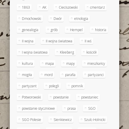
1863
AK
Cieciszowski
cmentarz
Dmochowski
Dwór
etnologia
genealogia
grób
Hempel
historia
II wojna
II wojna światowa
II wś
I wojna światowa
Kleeberg
kościół
kultura
mapa
mapy
mieszkańcy
mogiła
mord
parafia
partyzanci
partyzant
polegli
pomnik
Potworowski
powstanie
powstaniec
powstanie styczniowe
prasa
SGO
SGO Polesie
Sienkiewicz
Szulc-Holnicki