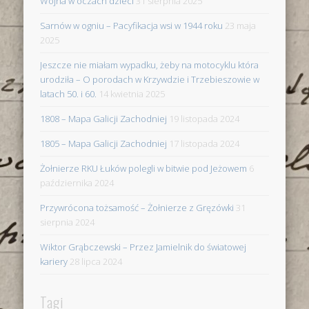
Wojna w oczach dzieci
31 sierpnia 2025
Sarnów w ogniu – Pacyfikacja wsi w 1944 roku
23 maja
2025
Jeszcze nie miałam wypadku, żeby na motocyklu która
urodziła – O porodach w Krzywdzie i Trzebieszowie w
latach 50. i 60.
14 kwietnia 2025
1808 – Mapa Galicji Zachodniej
19 listopada 2024
1805 – Mapa Galicji Zachodniej
17 listopada 2024
Żołnierze RKU Łuków polegli w bitwie pod Jeżowem
6
października 2024
Przywrócona tożsamość – Żołnierze z Gręzówki
31
sierpnia 2024
Wiktor Grąbczewski – Przez Jamielnik do światowej
kariery
28 lipca 2024
Tagi