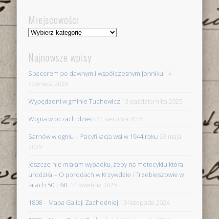
Miejscowości
Miejscowości
Najnowsze wpisy
Spacerem po dawnym i współczesnym Jonniku
14
czerwca 2026
Wypędzeni w gminie Tuchowicz
13 października 2025
Wojna w oczach dzieci
31 sierpnia 2025
Sarnów w ogniu – Pacyfikacja wsi w 1944 roku
23 maja
2025
Jeszcze nie miałam wypadku, żeby na motocyklu która
urodziła – O porodach w Krzywdzie i Trzebieszowie w
latach 50. i 60.
14 kwietnia 2025
1808 – Mapa Galicji Zachodniej
19 listopada 2024