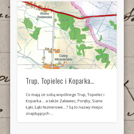
Trup, Topielec i Koparka…
Co mają ze sobą wspólnego Trup, Topielec i
Koparka… a także Załawiec, Poręby, Siane
Łąki, Łąki Numerowe…? Są to nazwy miejsc
znajdujących …