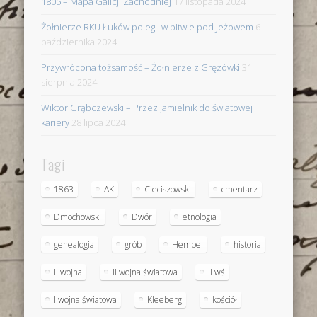
1805 – Mapa Galicji Zachodniej
17 listopada 2024
Żołnierze RKU Łuków polegli w bitwie pod Jeżowem
6
października 2024
Przywrócona tożsamość – Żołnierze z Gręzówki
31
sierpnia 2024
Wiktor Grąbczewski – Przez Jamielnik do światowej
kariery
28 lipca 2024
Tagi
1863
AK
Cieciszowski
cmentarz
Dmochowski
Dwór
etnologia
genealogia
grób
Hempel
historia
II wojna
II wojna światowa
II wś
I wojna światowa
Kleeberg
kościół