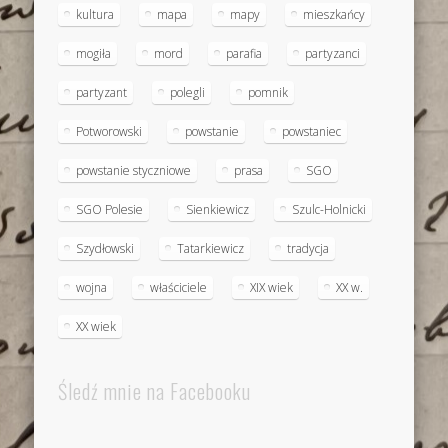
kultura
mapa
mapy
mieszkańcy
mogiła
mord
parafia
partyzanci
partyzant
polegli
pomnik
Potworowski
powstanie
powstaniec
powstanie styczniowe
prasa
SGO
SGO Polesie
Sienkiewicz
Szulc-Holnicki
Szydłowski
Tatarkiewicz
tradycja
wojna
właściciele
XIX wiek
XX w.
XX wiek
Śledź mnie na Facebooku