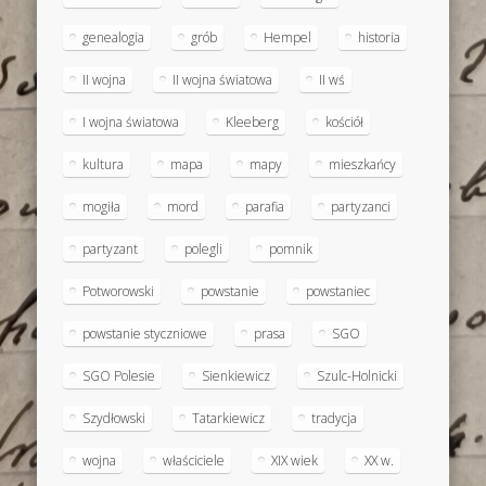
genealogia
grób
Hempel
historia
II wojna
II wojna światowa
II wś
I wojna światowa
Kleeberg
kościół
kultura
mapa
mapy
mieszkańcy
mogiła
mord
parafia
partyzanci
partyzant
polegli
pomnik
Potworowski
powstanie
powstaniec
powstanie styczniowe
prasa
SGO
SGO Polesie
Sienkiewicz
Szulc-Holnicki
Szydłowski
Tatarkiewicz
tradycja
wojna
właściciele
XIX wiek
XX w.