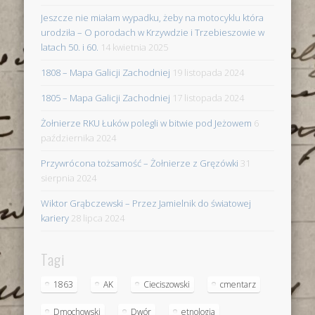
Jeszcze nie miałam wypadku, żeby na motocyklu która
urodziła – O porodach w Krzywdzie i Trzebieszowie w
latach 50. i 60.
14 kwietnia 2025
1808 – Mapa Galicji Zachodniej
19 listopada 2024
1805 – Mapa Galicji Zachodniej
17 listopada 2024
Żołnierze RKU Łuków polegli w bitwie pod Jeżowem
6
października 2024
Przywrócona tożsamość – Żołnierze z Gręzówki
31
sierpnia 2024
Wiktor Grąbczewski – Przez Jamielnik do światowej
kariery
28 lipca 2024
Tagi
1863
AK
Cieciszowski
cmentarz
Dmochowski
Dwór
etnologia