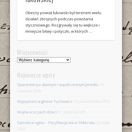
Obecny powiat łukowski był terenem wielu
działań zbrojnych podczas powstania
styczniowego. Rozgrywały się tu większe i
mniejsze bitwy i potyczki, w których …
Miejscowości
Miejscowości
Najnowsze wpisy
Spacerem po dawnym i współczesnym Jonniku
14
czerwca 2026
Wypędzeni w gminie Tuchowicz
13 października 2025
Wojna w oczach dzieci
31 sierpnia 2025
Sarnów w ogniu – Pacyfikacja wsi w 1944 roku
23 maja
2025