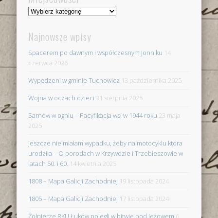
Miejscowości
Najnowsze wpisy
Spacerem po dawnym i współczesnym Jonniku
14
czerwca 2026
Wypędzeni w gminie Tuchowicz
13 października 2025
Wojna w oczach dzieci
31 sierpnia 2025
Sarnów w ogniu – Pacyfikacja wsi w 1944 roku
23 maja
2025
Jeszcze nie miałam wypadku, żeby na motocyklu która
urodziła – O porodach w Krzywdzie i Trzebieszowie w
latach 50. i 60.
14 kwietnia 2025
1808 – Mapa Galicji Zachodniej
19 listopada 2024
1805 – Mapa Galicji Zachodniej
17 listopada 2024
Żołnierze RKU Łuków polegli w bitwie pod Jeżowem
6