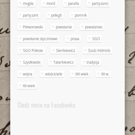
mogiła
mord
parafia
partyzanci
partyzant
polegli
pomnik
Potworowski
powstanie
powstaniec
powstanie styczniowe
prasa
SGO
SGO Polesie
Sienkiewicz
Szulc-Holnicki
Szydłowski
Tatarkiewicz
tradycja
wojna
właściciele
XIX wiek
XX w.
XX wiek
Śledź mnie na Facebooku