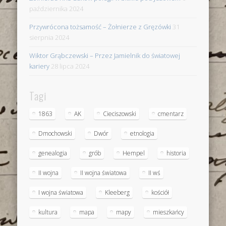
października 2024
Przywrócona tożsamość – Żołnierze z Gręzówki
31
sierpnia 2024
Wiktor Grąbczewski – Przez Jamielnik do światowej
kariery
28 lipca 2024
Tagi
1863
AK
Cieciszowski
cmentarz
Dmochowski
Dwór
etnologia
genealogia
grób
Hempel
historia
II wojna
II wojna światowa
II wś
I wojna światowa
Kleeberg
kościół
kultura
mapa
mapy
mieszkańcy