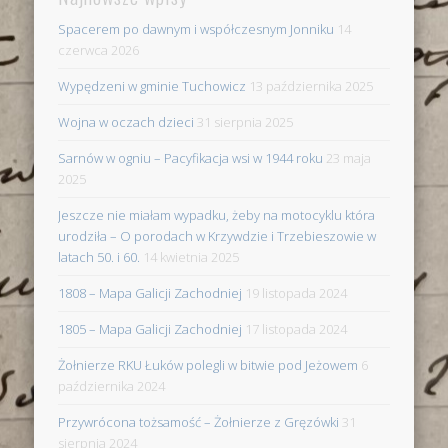
Spacerem po dawnym i współczesnym Jonniku
14
czerwca 2026
Wypędzeni w gminie Tuchowicz
13 października 2025
Wojna w oczach dzieci
31 sierpnia 2025
Sarnów w ogniu – Pacyfikacja wsi w 1944 roku
23 maja
2025
Jeszcze nie miałam wypadku, żeby na motocyklu która
urodziła – O porodach w Krzywdzie i Trzebieszowie w
latach 50. i 60.
14 kwietnia 2025
1808 – Mapa Galicji Zachodniej
19 listopada 2024
1805 – Mapa Galicji Zachodniej
17 listopada 2024
Żołnierze RKU Łuków polegli w bitwie pod Jeżowem
6
października 2024
Przywrócona tożsamość – Żołnierze z Gręzówki
31
sierpnia 2024