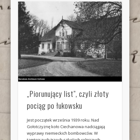
„Piorunujący list”, czyli złoty
pociąg po łukowsku
Jest początek września 1939 roku. Nad
Gołotczyznę koło Ciechanowa nadciągają
wyprawy niemieckich bombowców. W
tamtejszych trzech szkołach rolniczych –