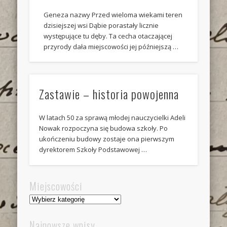
Geneza nazwy Przed wieloma wiekami teren
dzisiejszej wsi Dąbie porastały licznie
występujące tu dęby. Ta cecha otaczającej
przyrody dała miejscowości jej późniejszą …
Zastawie – historia powojenna
W latach 50 za sprawą młodej nauczycielki Adeli
Nowak rozpoczyna się budowa szkoły. Po
ukończeniu budowy zostaje ona pierwszym
dyrektorem Szkoły Podstawowej …
Miejscowości
Miejscowości
Najnowsze wpisy