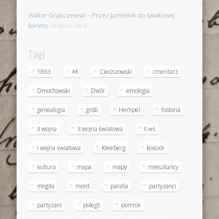
Wiktor Grąbczewski – Przez Jamielnik do światowej
kariery
28 lipca 2024
Tagi
1863
AK
Cieciszowski
cmentarz
Dmochowski
Dwór
etnologia
genealogia
grób
Hempel
historia
II wojna
II wojna światowa
II wś
I wojna światowa
Kleeberg
kościół
kultura
mapa
mapy
mieszkańcy
mogiła
mord
parafia
partyzanci
partyzant
polegli
pomnik