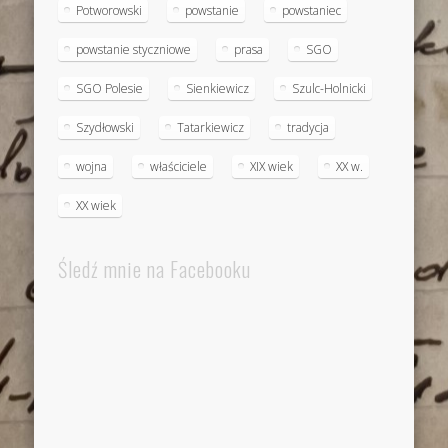
Potworowski
powstanie
powstaniec
powstanie styczniowe
prasa
SGO
SGO Polesie
Sienkiewicz
Szulc-Holnicki
Szydłowski
Tatarkiewicz
tradycja
wojna
właściciele
XIX wiek
XX w.
XX wiek
Śledź mnie na Facebooku