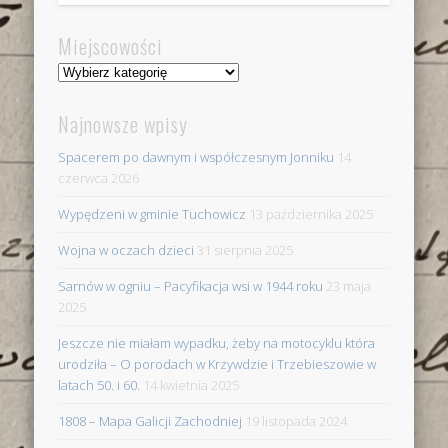
Miejscowości
Miejscowości
Najnowsze wpisy
Spacerem po dawnym i współczesnym Jonniku
14
czerwca 2026
Wypędzeni w gminie Tuchowicz
13 października 2025
Wojna w oczach dzieci
31 sierpnia 2025
Sarnów w ogniu – Pacyfikacja wsi w 1944 roku
23 maja
2025
Jeszcze nie miałam wypadku, żeby na motocyklu która
urodziła – O porodach w Krzywdzie i Trzebieszowie w
latach 50. i 60.
14 kwietnia 2025
1808 – Mapa Galicji Zachodniej
19 listopada 2024