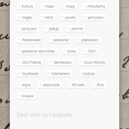
kultura
mapa
mapy
mieszkańcy
mogiła
mord
parafia
partyzanci
partyzant
polegli
pomnik
Potworowski
powstanie
powstaniec
powstanie styczniowe
prasa
SGO
SGO Polesie
Sienkiewicz
Szulc-Holnicki
Szydłowski
Tatarkiewicz
tradycja
wojna
właściciele
XIX wiek
XX w.
XX wiek
Śledź mnie na Facebooku