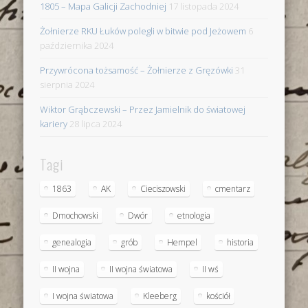
1805 – Mapa Galicji Zachodniej
17 listopada 2024
Żołnierze RKU Łuków polegli w bitwie pod Jeżowem
6
października 2024
Przywrócona tożsamość – Żołnierze z Gręzówki
31
sierpnia 2024
Wiktor Grąbczewski – Przez Jamielnik do światowej
kariery
28 lipca 2024
Tagi
1863
AK
Cieciszowski
cmentarz
Dmochowski
Dwór
etnologia
genealogia
grób
Hempel
historia
II wojna
II wojna światowa
II wś
I wojna światowa
Kleeberg
kościół