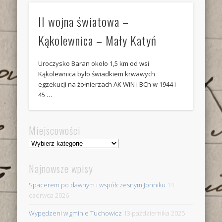
II wojna światowa –
Kąkolewnica – Mały Katyń
Uroczysko Baran około 1,5 km od wsi
Kąkolewnica było świadkiem krwawych
egzekucji na żołnierzach AK WiN i BCh w 1944 i
45 …
Miejscowości
Miejscowości
Najnowsze wpisy
Spacerem po dawnym i współczesnym Jonniku
14
czerwca 2026
Wypędzeni w gminie Tuchowicz
13 października 2025