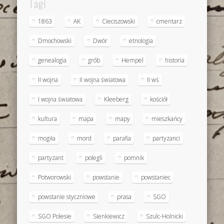
Tagi
1863
AK
Cieciszowski
cmentarz
Dmochowski
Dwór
etnologia
genealogia
grób
Hempel
historia
II wojna
II wojna światowa
II wś
I wojna światowa
Kleeberg
kościół
kultura
mapa
mapy
mieszkańcy
mogiła
mord
parafia
partyzanci
partyzant
polegli
pomnik
Potworowski
powstanie
powstaniec
powstanie styczniowe
prasa
SGO
SGO Polesie
Sienkiewicz
Szulc-Holnicki