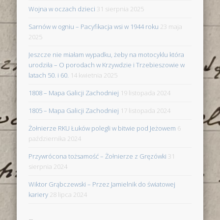
Wojna w oczach dzieci
31 sierpnia 2025
Sarnów w ogniu – Pacyfikacja wsi w 1944 roku
23 maja
2025
Jeszcze nie miałam wypadku, żeby na motocyklu która
urodziła – O porodach w Krzywdzie i Trzebieszowie w
latach 50. i 60.
14 kwietnia 2025
1808 – Mapa Galicji Zachodniej
19 listopada 2024
1805 – Mapa Galicji Zachodniej
17 listopada 2024
Żołnierze RKU Łuków polegli w bitwie pod Jeżowem
6
października 2024
Przywrócona tożsamość – Żołnierze z Gręzówki
31
sierpnia 2024
Wiktor Grąbczewski – Przez Jamielnik do światowej
kariery
28 lipca 2024