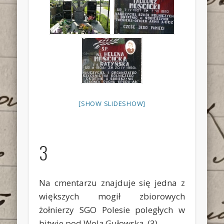
[SHOW SLIDESHOW]
3
Na cmentarzu znajduje się jedna z
większych mogił zbiorowych
żołnierzy SGO Polesie poległych w
bitwie pod Wolą Gułowską.
(3)