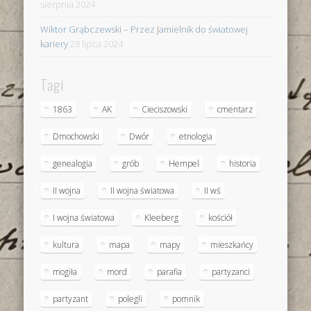
sierpnia 2024
Wiktor Grąbczewski – Przez Jamielnik do światowej
kariery
28 lipca 2024
Tagi
1863
AK
Cieciszowski
cmentarz
Dmochowski
Dwór
etnologia
genealogia
grób
Hempel
historia
II wojna
II wojna światowa
II wś
I wojna światowa
Kleeberg
kościół
kultura
mapa
mapy
mieszkańcy
mogiła
mord
parafia
partyzanci
partyzant
polegli
pomnik