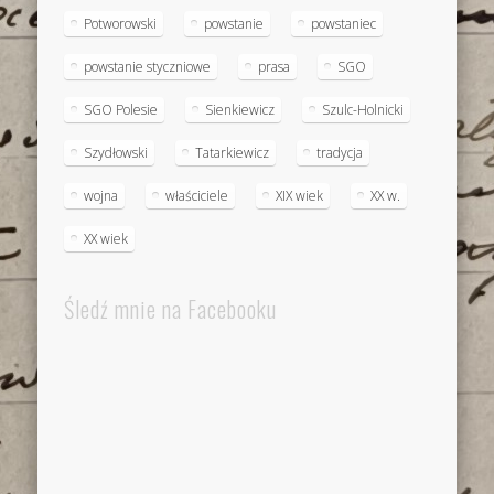
Potworowski
powstanie
powstaniec
powstanie styczniowe
prasa
SGO
SGO Polesie
Sienkiewicz
Szulc-Holnicki
Szydłowski
Tatarkiewicz
tradycja
wojna
właściciele
XIX wiek
XX w.
XX wiek
Śledź mnie na Facebooku