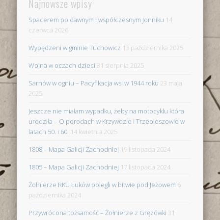
Najnowsze wpisy
Spacerem po dawnym i współczesnym Jonniku
14
czerwca 2026
Wypędzeni w gminie Tuchowicz
13 października 2025
Wojna w oczach dzieci
31 sierpnia 2025
Sarnów w ogniu – Pacyfikacja wsi w 1944 roku
23 maja
2025
Jeszcze nie miałam wypadku, żeby na motocyklu która
urodziła – O porodach w Krzywdzie i Trzebieszowie w
latach 50. i 60.
14 kwietnia 2025
1808 – Mapa Galicji Zachodniej
19 listopada 2024
1805 – Mapa Galicji Zachodniej
17 listopada 2024
Żołnierze RKU Łuków polegli w bitwie pod Jeżowem
6
października 2024
Przywrócona tożsamość – Żołnierze z Gręzówki
31