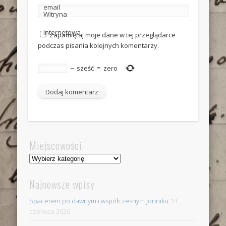
email
Witryna
internetowa
Zapamiętaj moje dane w tej przeglądarce
podczas pisania kolejnych komentarzy.
−
sześć
=
zero
Miejscowości
Miejscowości
Najnowsze wpisy
Spacerem po dawnym i współczesnym Jonniku
14
czerwca 2026