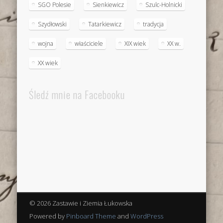
SGO Polesie
Sienkiewicz
Szulc-Holnicki
Szydłowski
Tatarkiewicz
tradycja
wojna
właściciele
XIX wiek
XX w.
XX wiek
Śledź mnie na Facebooku
© 2026 Zastawie i Ziemia Łukowska
Powered by
Pinboard Theme
and
WordPress