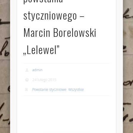
styczniowego –
Marcin Borelowski
„Lelewel”
admin
24 lutego 2015
Powstanie styczniowe
,
Wszystkie