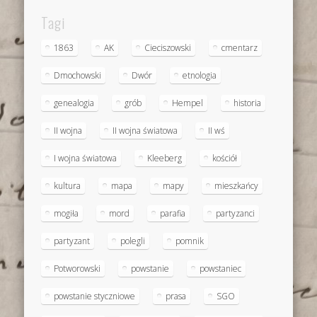
Tagi
1863
AK
Cieciszowski
cmentarz
Dmochowski
Dwór
etnologia
genealogia
grób
Hempel
historia
II wojna
II wojna światowa
II wś
I wojna światowa
Kleeberg
kościół
kultura
mapa
mapy
mieszkańcy
mogiła
mord
parafia
partyzanci
partyzant
polegli
pomnik
Potworowski
powstanie
powstaniec
powstanie styczniowe
prasa
SGO