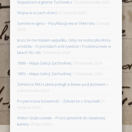
Wypędzeni w gminie Tuchowicz
13 października 2025
Wojna w oczach dzieci
31 sierpnia 2025
Sarnów w ogniu – Pacyfikacja wsi w 1944 roku
23 maja
2025
Jeszcze nie miałam wypadku, żeby na motocyklu która
urodziła – O porodach w Krzywdzie i Trzebieszowie w
latach 50. i 60.
14 kwietnia 2025
1808 – Mapa Galicji Zachodniej
19 listopada 2024
1805 – Mapa Galicji Zachodniej
17 listopada 2024
Żołnierze RKU Łuków polegli w bitwie pod Jeżowem
6
października 2024
Przywrócona tożsamość – Żołnierze z Gręzówki
31
sierpnia 2024
Wiktor Grąbczewski – Przez Jamielnik do światowej
kariery
28 lipca 2024