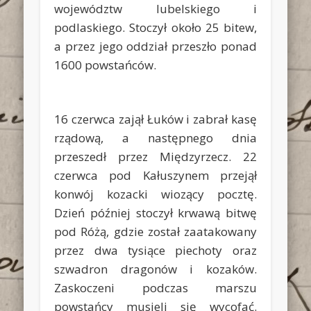
województw lubelskiego i
podlaskiego. Stoczył około 25 bitew,
a przez jego oddział przeszło ponad
1600 powstańców.
16 czerwca zajął Łuków i zabrał kasę
rządową, a następnego dnia
przeszedł przez Międzyrzecz. 22
czerwca pod Kałuszynem przejął
konwój kozacki wiozący pocztę.
Dzień później stoczył krwawą bitwę
pod Różą, gdzie został zaatakowany
przez dwa tysiące piechoty oraz
szwadron dragonów i kozaków.
Zaskoczeni podczas marszu
powstańcy musieli się wycofać.