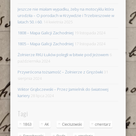
Jeszcze nie miałam wypadku, żeby na motocyklu która
urodziła – O porodach w Krzywdzie i Trzebieszowie w
latach 50. i 60.
14 kwietnia 2025
1808 – Mapa Galicji Zachodniej
19 listopada 2024
1805 – Mapa Galicji Zachodniej
17 listopada 2024
Żołnierze RKU Łuków polegli w bitwie pod Jeżowem
6
października 2024
Przywrócona tożsamość – Żołnierze z Gręzówki
31
sierpnia 2024
Wiktor Grąbczewski – Przez Jamielnik do światowej
kariery
28 lipca 2024
Tagi
1863
AK
Cieciszowski
cmentarz