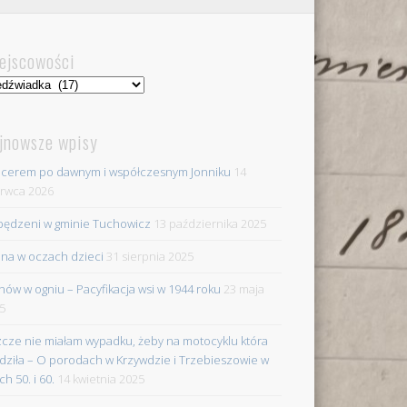
ejscowości
jscowości
jnowsze wpisy
cerem po dawnym i współczesnym Jonniku
14
rwca 2026
ędzeni w gminie Tuchowicz
13 października 2025
na w oczach dzieci
31 sierpnia 2025
nów w ogniu – Pacyfikacja wsi w 1944 roku
23 maja
5
zcze nie miałam wypadku, żeby na motocyklu która
dziła – O porodach w Krzywdzie i Trzebieszowie w
ch 50. i 60.
14 kwietnia 2025