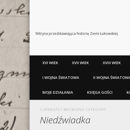
Witryna przedstawiająca historię Ziemi Łukowskiej
XVI WIEK
XVII WIEK
XVIII WIEK
I WOJNA ŚWIATOWA
II WOJNA ŚWIATOW
MOJE DZIAŁANIA
KSIĘGA GOŚCI
K
CURRENTLY BROWSING CATEGORY
Niedźwiadka