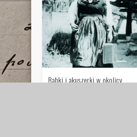
Babki i akuszerki w okolicy
Tuchowicza
Kiedyś naszym antenatkom w porodach
pomagały tzw. „babki” zwane później
akuszerkami. W książce „Nauka położna krótko
zebrana” z 1790 roku autor …