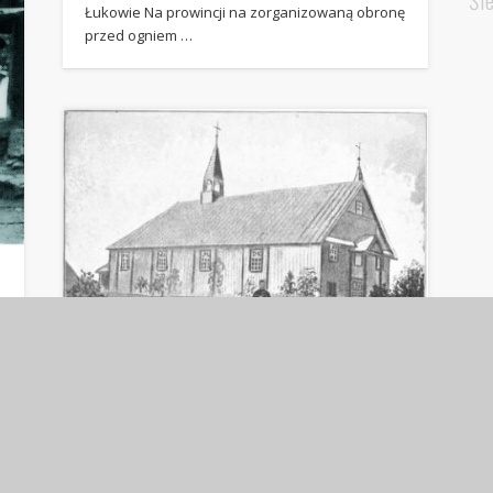
Śl
Łukowie Na prowincji na zorganizowaną obronę
przed ogniem …
O początkach parafii w
Jedlance.