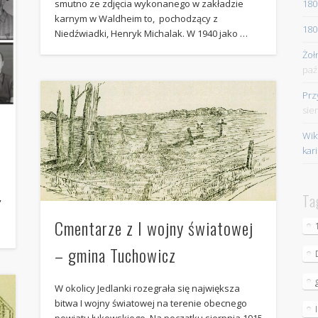
180
smutno ze zdjęcia wykonanego w zakładzie
karnym w Waldheim to, pochodzący z
180
Niedźwiadki, Henryk Michalak. W 1940 jako …
Żoł
paź
Prz
sie
Wik
kar
Ta
,
Cmentarze z I wojny światowej
– gmina Tuchowicz
W okolicy Jedlanki rozegrała się największa
bitwa I wojny światowej na terenie obecnego