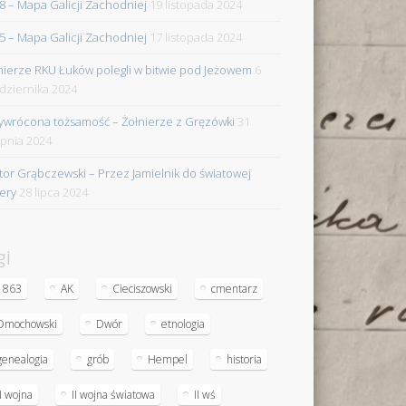
8 – Mapa Galicji Zachodniej
19 listopada 2024
5 – Mapa Galicji Zachodniej
17 listopada 2024
nierze RKU Łuków polegli w bitwie pod Jeżowem
6
dziernika 2024
ywrócona tożsamość – Żołnierze z Gręzówki
31
rpnia 2024
tor Grąbczewski – Przez Jamielnik do światowej
iery
28 lipca 2024
gi
1863
AK
Cieciszowski
cmentarz
Dmochowski
Dwór
etnologia
genealogia
grób
Hempel
historia
II wojna
II wojna światowa
II wś