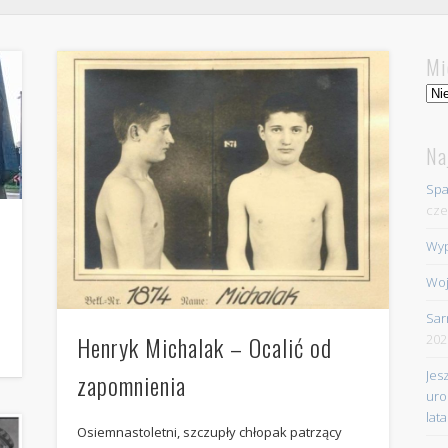
Mi
Mie
Na
Spa
cze
Wyp
Woj
Sar
Henryk Michalak – Ocalić od
202
Jes
zapomnienia
uro
lata
Osiemnastoletni, szczupły chłopak patrzący