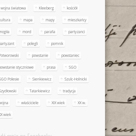
I wojna światowa
Kleeberg
kościół
kultura
mapa
mapy
mieszkańcy
mogiła
mord
parafia
partyzanci
partyzant
polegli
pomnik
Potworowski
powstanie
powstaniec
powstanie styczniowe
prasa
SGO
SGO Polesie
Sienkiewicz
Szulc-Holnicki
Szydłowski
Tatarkiewicz
tradycja
wojna
właściciele
XIX wiek
XX w.
XX wiek