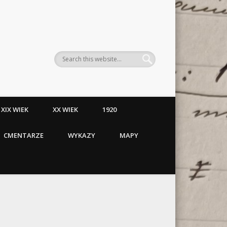
XIX WIEK
XX WIEK
1920
CMENTARZE
WYKAZY
MAPY