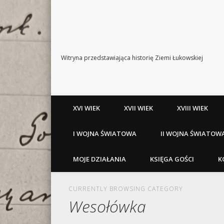
Witryna przedstawiająca historię Ziemi Łukowskiej
XVI WIEK
XVII WIEK
XVIII WIEK
I WOJNA ŚWIATOWA
II WOJNA ŚWIATOW
MOJE DZIAŁANIA
KSIĘGA GOŚCI
K
CURRENTLY BROWSING CATEGORY
Wesołówka