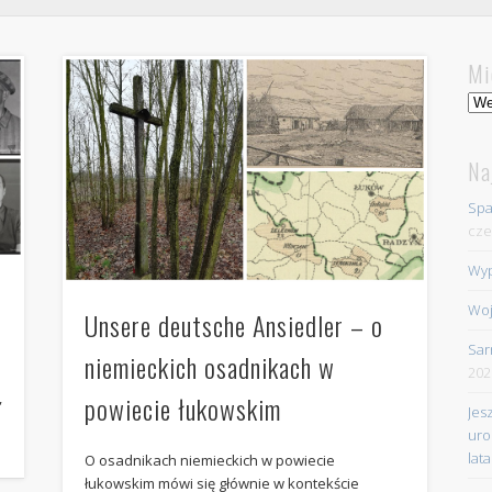
Mi
Mie
Na
Spa
cze
Wyp
Woj
Unsere deutsche Ansiedler – o
Sar
niemieckich osadnikach w
202
,
powiecie łukowskim
Jes
uro
lata
O osadnikach niemieckich w powiecie
łukowskim mówi się głównie w kontekście