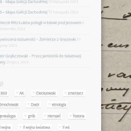
8 – Mapa Galicji Zachodniej
19 listopada 2024
5 – Mapa Galicji Zachodniej
17 listopada 2024
nierze RKU Łuków polegli w bitwie pod Jeżowem
6
dziernika 2024
ywrócona tożsamość – Żołnierze z Gręzówki
31
rpnia 2024
tor Grąbczewski – Przez Jamielnik do światowej
iery
28 lipca 2024
gi
1863
AK
Cieciszowski
cmentarz
Dmochowski
Dwór
etnologia
genealogia
grób
Hempel
historia
II wojna
II wojna światowa
II wś