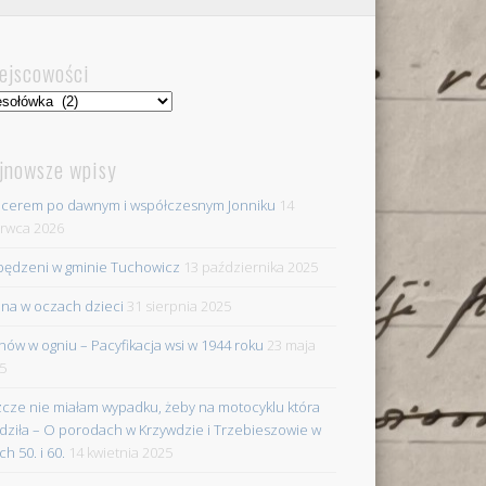
ejscowości
jscowości
jnowsze wpisy
cerem po dawnym i współczesnym Jonniku
14
rwca 2026
ędzeni w gminie Tuchowicz
13 października 2025
na w oczach dzieci
31 sierpnia 2025
nów w ogniu – Pacyfikacja wsi w 1944 roku
23 maja
5
zcze nie miałam wypadku, żeby na motocyklu która
dziła – O porodach w Krzywdzie i Trzebieszowie w
ch 50. i 60.
14 kwietnia 2025