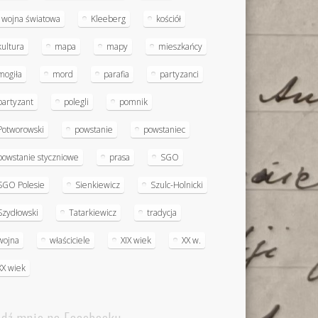
I wojna światowa
Kleeberg
kościół
kultura
mapa
mapy
mieszkańcy
mogiła
mord
parafia
partyzanci
partyzant
polegli
pomnik
Potworowski
powstanie
powstaniec
powstanie styczniowe
prasa
SGO
SGO Polesie
Sienkiewicz
Szulc-Holnicki
Szydłowski
Tatarkiewicz
tradycja
wojna
właściciele
XIX wiek
XX w.
XX wiek