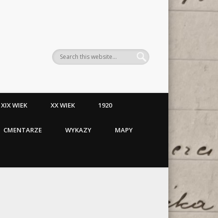
XIX WIEK
XX WIEK
1920
CMENTARZE
WYKAZY
MAPY