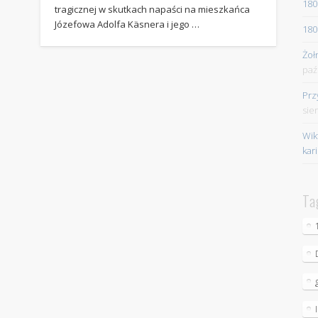
180
tragicznej w skutkach napaści na mieszkańca
Józefowa Adolfa Käsnera i jego …
180
Żoł
paź
Prz
sie
Wik
kar
Ta