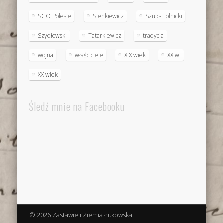
SGO Polesie
Sienkiewicz
Szulc-Holnicki
Szydłowski
Tatarkiewicz
tradycja
wojna
właściciele
XIX wiek
XX w.
XX wiek
Śledź mnie na Facebooku
© 2026 Zastawie i Ziemia Łukowska