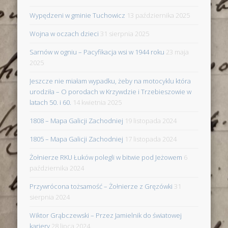
Wypędzeni w gminie Tuchowicz
13 października 2025
Wojna w oczach dzieci
31 sierpnia 2025
Sarnów w ogniu – Pacyfikacja wsi w 1944 roku
23 maja
2025
Jeszcze nie miałam wypadku, żeby na motocyklu która
urodziła – O porodach w Krzywdzie i Trzebieszowie w
latach 50. i 60.
14 kwietnia 2025
1808 – Mapa Galicji Zachodniej
19 listopada 2024
1805 – Mapa Galicji Zachodniej
17 listopada 2024
Żołnierze RKU Łuków polegli w bitwie pod Jeżowem
6
października 2024
Przywrócona tożsamość – Żołnierze z Gręzówki
31
sierpnia 2024
Wiktor Grąbczewski – Przez Jamielnik do światowej
kariery
28 lipca 2024