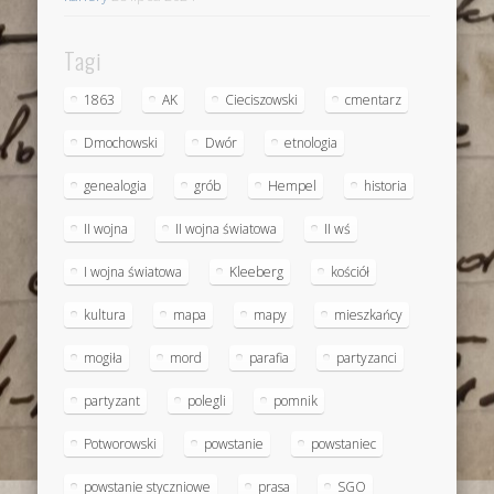
Tagi
1863
AK
Cieciszowski
cmentarz
Dmochowski
Dwór
etnologia
genealogia
grób
Hempel
historia
II wojna
II wojna światowa
II wś
I wojna światowa
Kleeberg
kościół
kultura
mapa
mapy
mieszkańcy
mogiła
mord
parafia
partyzanci
partyzant
polegli
pomnik
Potworowski
powstanie
powstaniec
powstanie styczniowe
prasa
SGO