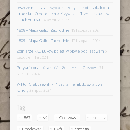
Jeszcze nie miałam wypadku, żeby na motocyklu która
urodziła – O porodach w Krzywdzie i Trzebieszowie w
latach 50. i 60.
14 kwietnia 2025
1808 – Mapa Galicji Zachodniej
19 listopada 2024
1805 – Mapa Galicji Zachodniej
17 listopada 2024
Żołnierze RKU Łuków polegli w bitwie pod Jeżowem
6
października 2024
Przywrócona tożsamość – Żołnierze z Gręzówki
31
sierpnia 2024
Wiktor Grąbczewski – Przez Jamielnik do światowej
kariery
28 lipca 2024
Tagi
1863
AK
Cieciszowski
cmentarz
Dmochowski
Dwór
etnologia