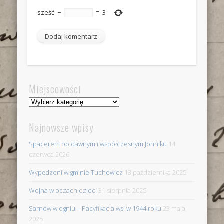
sześć
−
=
3
Miejscowości
Miejscowości
Najnowsze wpisy
Spacerem po dawnym i współczesnym Jonniku
14
czerwca 2026
Wypędzeni w gminie Tuchowicz
13 października 2025
Wojna w oczach dzieci
31 sierpnia 2025
Sarnów w ogniu – Pacyfikacja wsi w 1944 roku
23 maja
2025