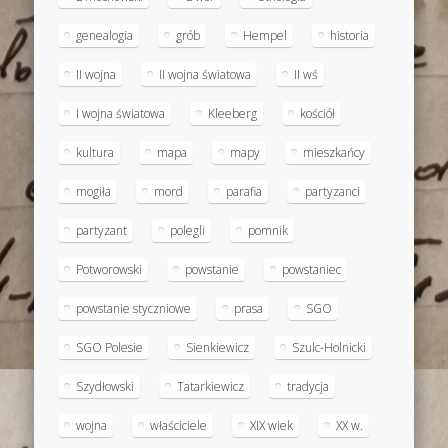
genealogia
grób
Hempel
historia
II wojna
II wojna światowa
II wś
I wojna światowa
Kleeberg
kościół
kultura
mapa
mapy
mieszkańcy
mogiła
mord
parafia
partyzanci
partyzant
polegli
pomnik
Potworowski
powstanie
powstaniec
powstanie styczniowe
prasa
SGO
SGO Polesie
Sienkiewicz
Szulc-Holnicki
Szydłowski
Tatarkiewicz
tradycja
wojna
właściciele
XIX wiek
XX w.