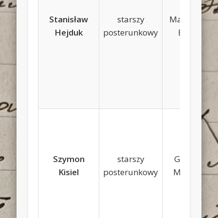
Stanisław
starszy
Maciej, Ewa
Hejduk
posterunkowy
Bogusz
Szymon
starszy
Grzegorz,
Kisiel
posterunkowy
Marianna