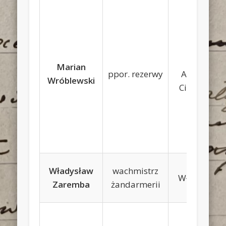
Józef,
Marian
ppor. rezerwy
Antonina
Wróblewski
Ciszewska
Władysław
wachmistrz
Władysław
Zaremba
żandarmerii