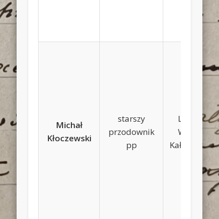
starszy
Ludwik,
Michał
przodownik
Waleria
Kłoczewski
pp
Kałuszyńska