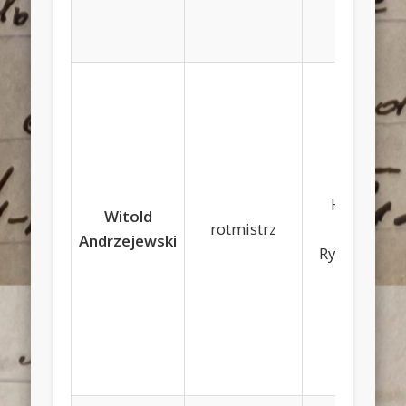
Henryk,
Witold
rotmistrz
Maria
Andrzejewski
Rynkiewicz