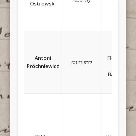
Ostrowski
Kubiak
Jan,
Antoni
Florentyna
rotmistrz
Próchniewicz
Kot-
Banowska