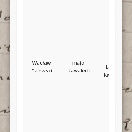
Józef,
Wacław
major
Leokadia
Calewski
kawalerii
Kamieńska