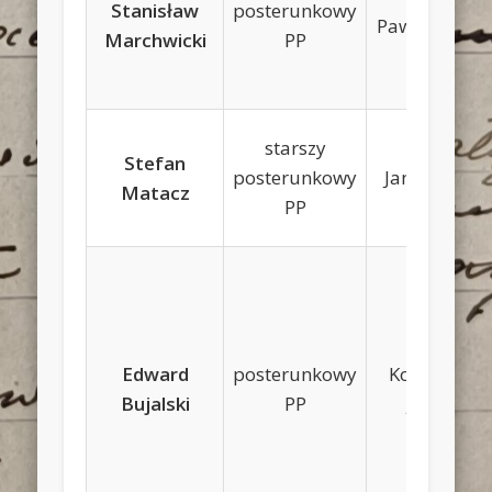
Stanisław
posterunkowy
Paweł, Aniela
Marchwicki
PP
starszy
Stefan
posterunkowy
Jan, Rozalia
Matacz
PP
Edward
posterunkowy
Konstanty,
Bujalski
PP
Józefa