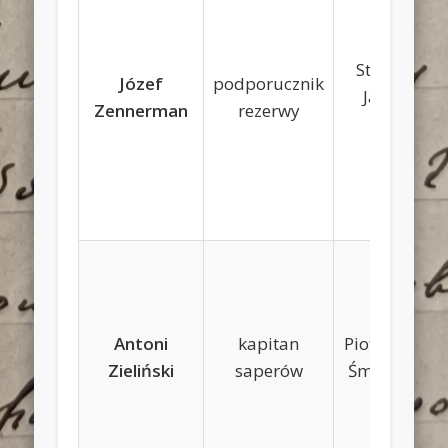
Stanisław,
Józef
podporucznik
Jadwiga
Zennerman
rezerwy
Stapf
Antoni
kapitan
Piotr, Helena
Zieliński
saperów
Śmiałowska