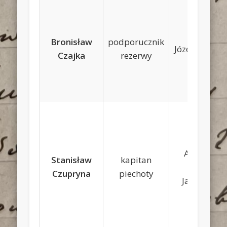
Bronisław
podporucznik
Józef, Helena
Czajka
rezerwy
Andrzej,
Stanisław
kapitan
Anna
Czupryna
piechoty
Jawaszek