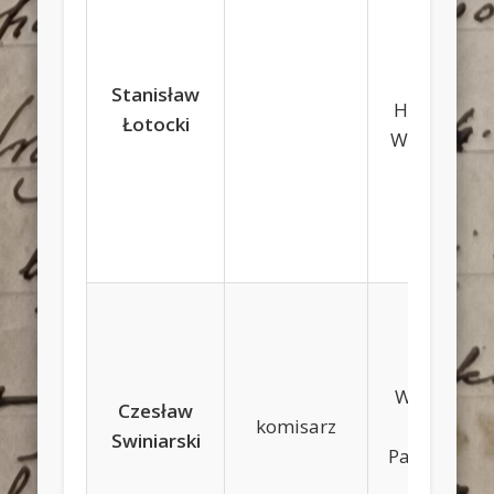
Jan,
Stanisław
Honorata
Łotocki
Węglińska
Wenanty,
Czesław
komisarz
Emilia
Swiniarski
Pawłowska