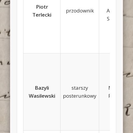
Józef,
Piotr
przodownik
Antonina
Terlecki
Szczęsna
Bazyli
starszy
Marcin,
Wasilewski
posterunkowy
Paulina