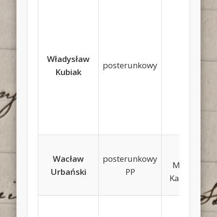
Władysław
posterunkowy
Ignacy
Kubiak
Feliks,
Wacław
posterunkowy
Marianna
Urbański
PP
Karwowska