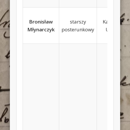
Bronisław
starszy
Kazimierz,
Młynarczyk
posterunkowy
Ulianna
Jakub,