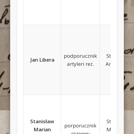
podporucznik
Stanisław,
Jan Libera
artyleri rez.
Anna Bany
Stanisław
Stanisław,
porporucznik
Marian
Marianna
rezerwy