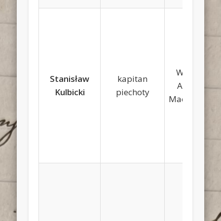
Walerian,
Stanisław
kapitan
Apolonia
Kulbicki
piechoty
Machczyńsk