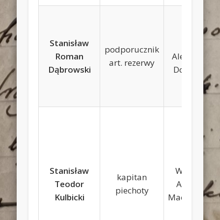
Stanisław
Józef,
podporucznik
Roman
Aleksandra
art. rezerwy
Dąbrowski
Domańska
Stanisław
Walerian,
kapitan
Teodor
Apolonia
piechoty
Kulbicki
Machczyńsk