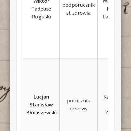
Wiktor
Władysław,
podporucznik
Tadeusz
Paulina
sł. zdrowia
Roguski
Laskowska
Lucjan
Kazimierz,
porucznik
Stanisław
Zofia
rezerwy
Błociszewski
Zielińska