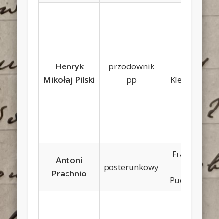
Henryk
przodownik
Jan,
Mikołaj Pilski
pp
Klementyna
Franciszek,
Antoni
posterunkowy
Anna
Prachnio
Puczkowska