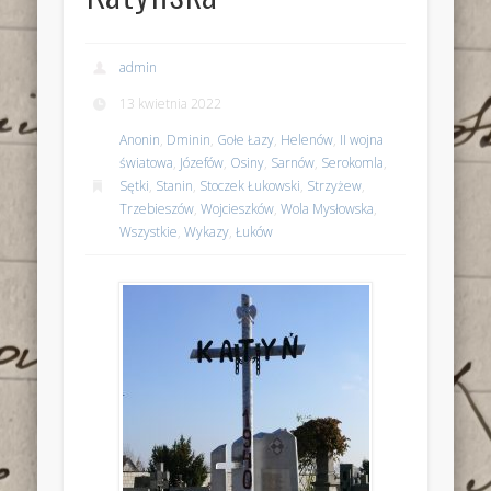
admin
13 kwietnia 2022
Anonin
,
Dminin
,
Gołe Łazy
,
Helenów
,
II wojna
światowa
,
Józefów
,
Osiny
,
Sarnów
,
Serokomla
,
Sętki
,
Stanin
,
Stoczek Łukowski
,
Strzyżew
,
Trzebieszów
,
Wojcieszków
,
Wola Mysłowska
,
Wszystkie
,
Wykazy
,
Łuków