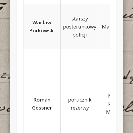
starszy
Wacław
posterunkowy
Marcin, Zofia
Borkowski
policji
Marian,
Roman
porucznik
Karolina
Gessner
rezerwy
Misiewicz