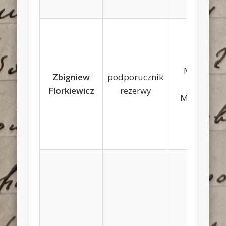
Marian,
Zbigniew
podporucznik
Maria
Florkiewicz
rezerwy
Migurska