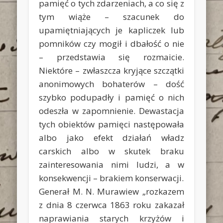
pamięć o tych zdarzeniach, a co się z
tym wiąże – szacunek do
upamiętniających je kapliczek lub
pomników czy mogił i dbałość o nie
– przedstawia się rozmaicie.
Niektóre – zwłaszcza kryjące szczątki
anonimowych bohaterów – dość
szybko podupadły i pamięć o nich
odeszła w zapomnienie. Dewastacja
tych obiektów pamięci następowała
albo jako efekt działań władz
carskich albo w skutek braku
zainteresowania nimi ludzi, a w
konsekwencji – brakiem konserwacji.
Generał M. N. Murawiew „rozkazem
z dnia 8 czerwca 1863 roku zakazał
naprawiania starych krzyżów i