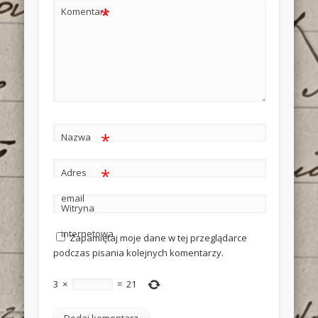
*
Komentarz
*
Nazwa
*
Adres
email
Witryna
internetowa
Zapamiętaj moje dane w tej przeglądarce
podczas pisania kolejnych komentarzy.
3
×
=
21