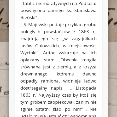
i tablic memoratywnych na Podlasiu
poświęcono pamięci ks. Stanisława
Brzóski” .
J. S. Majewski podaje przykład grobu
poległych powstańców z 1863 r.,
znajdującego się „w zagajnikach
lasów Gułowskich, w miejscowości
Wycinki”. Autor wskazuje na ich
opłakany stan: „Obecnie mogiła
zrównana jest z ziemią, a z krzyża
drewnianego, któremu dawno
odpadły ramiona, widnieje ledwo
dostrzegalny napis: '… Listopada
1863 r.’ Najwyższy czas by ktoś się
tym grobem zaopiekował, zanim nie
zginie ostatni ślad po nim” . Nie
udało mi się ustalić czy wspomniana