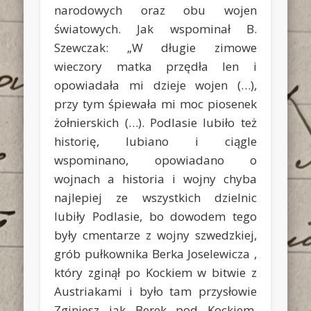
narodowych oraz obu wojen
światowych. Jak wspominał B.
Szewczak: „W długie zimowe
wieczory matka przędła len i
opowiadała mi dzieje wojen (…),
przy tym śpiewała mi moc piosenek
żołnierskich (…). Podlasie lubiło też
historię, lubiano i ciągle
wspominano, opowiadano o
wojnach a historia i wojny chyba
najlepiej ze wszystkich dzielnic
lubiły Podlasie, bo dowodem tego
były cmentarze z wojny szwedzkiej,
grób pułkownika Berka Joselewicza ,
który zginął po Kockiem w bitwie z
Austriakami i było tam przysłowie
Zginiesz jak Berek pod Kockiem,