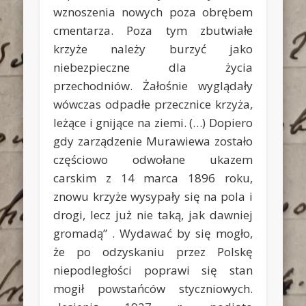
wznoszenia nowych poza obrębem
cmentarza. Poza tym zbutwiałe
krzyże należy burzyć jako
niebezpieczne dla życia
przechodniów. Żałośnie wyglądały
wówczas odpadłe przecznice krzyża,
leżące i gnijące na ziemi. (…) Dopiero
gdy zarządzenie Murawiewa zostało
częściowo odwołane ukazem
carskim z 14 marca 1896 roku,
znowu krzyże wysypały się na pola i
drogi, lecz już nie taką, jak dawniej
gromadą” . Wydawać by się mogło,
że po odzyskaniu przez Polskę
niepodległości poprawi się stan
mogił powstańców styczniowych.