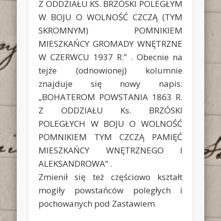
Z ODDZIAŁU KS. BRZÓSKI POLEGŁYM
W BOJU O WOLNOŚĆ CZCZĄ (TYM
SKROMNYM) POMNIKIEM
MIESZKAŃCY GROMADY WNĘTRZNE
W CZERWCU 1937 R.” . Obecnie na
tejże (odnowionej) kolumnie
znajduje się nowy napis:
„BOHATEROM POWSTANIA 1863 R.
Z ODDZIAŁU Ks. BRZÓSKI
POLEGŁYCH W BOJU O WOLNOŚĆ
POMNIKIEM TYM CZCZĄ PAMIĘĆ
MIESZKAŃCY WNĘTRZNEGO I
ALEKSANDROWA” .
Zmienił się też częściowo kształt
mogiły powstańców poległych i
pochowanych pod Zastawiem