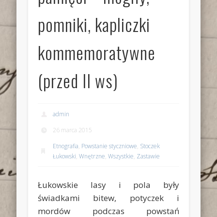
pomniki, kapliczki
kommemoratywne
(przed II ws)
admin
26 marca 2015
Etnografia
,
Powstanie styczniowe
,
Stoczek
Łukowski
,
Wnętrzne
,
Wszystkie
,
Zastawie
Łukowskie lasy i pola były
świadkami bitew, potyczek i
mordów podczas powstań