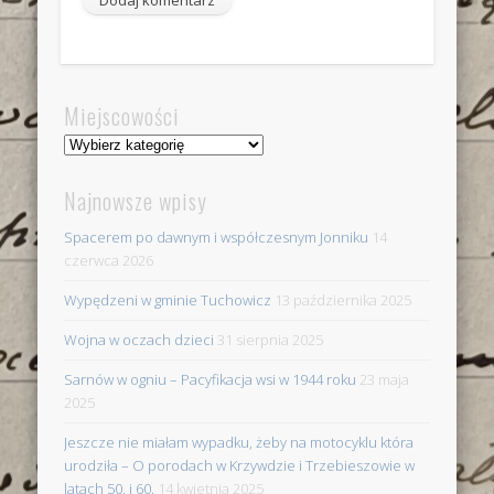
Miejscowości
Miejscowości
Najnowsze wpisy
Spacerem po dawnym i współczesnym Jonniku
14
czerwca 2026
Wypędzeni w gminie Tuchowicz
13 października 2025
Wojna w oczach dzieci
31 sierpnia 2025
Sarnów w ogniu – Pacyfikacja wsi w 1944 roku
23 maja
2025
Jeszcze nie miałam wypadku, żeby na motocyklu która
urodziła – O porodach w Krzywdzie i Trzebieszowie w
latach 50. i 60.
14 kwietnia 2025