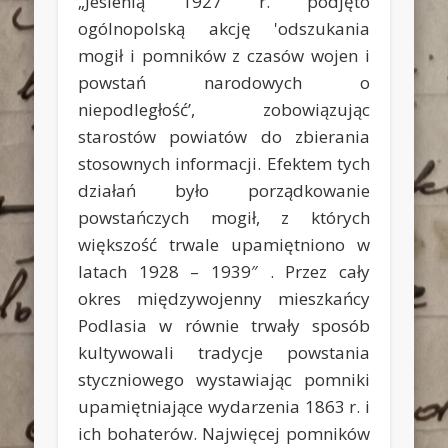
„Jesienią 1927 r. podjęto
ogólnopolską akcję 'odszukania
mogił i pomników z czasów wojen i
powstań narodowych o
niepodległość’, zobowiązując
starostów powiatów do zbierania
stosownych informacji. Efektem tych
działań było porządkowanie
powstańczych mogił, z których
większość trwale upamiętniono w
latach 1928 – 1939″ . Przez cały
okres międzywojenny mieszkańcy
Podlasia w równie trwały sposób
kultywowali tradycje powstania
styczniowego wystawiając pomniki
upamiętniające wydarzenia 1863 r. i
ich bohaterów. Najwięcej pomników