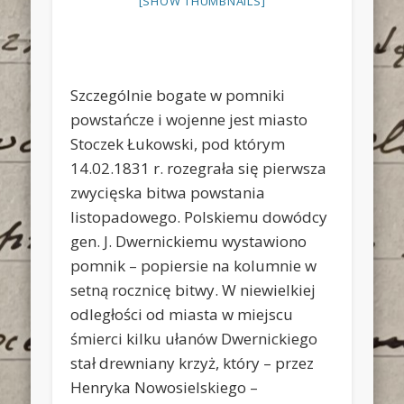
[SHOW THUMBNAILS]
Szczególnie bogate w pomniki
powstańcze i wojenne jest miasto
Stoczek Łukowski, pod którym
14.02.1831 r. rozegrała się pierwsza
zwycięska bitwa powstania
listopadowego. Polskiemu dowódcy
gen. J. Dwernickiemu wystawiono
pomnik – popiersie na kolumnie w
setną rocznicę bitwy. W niewielkiej
odległości od miasta w miejscu
śmierci kilku ułanów Dwernickiego
stał drewniany krzyż, który – przez
Henryka Nowosielskiego –