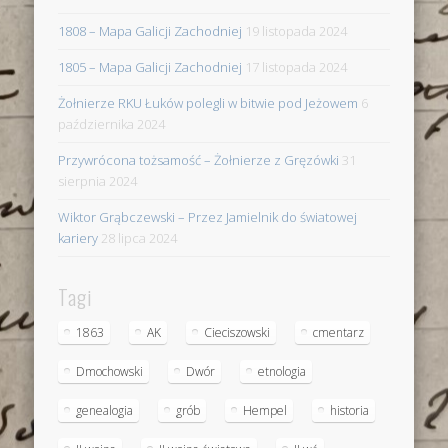
1808 – Mapa Galicji Zachodniej
19 listopada 2024
1805 – Mapa Galicji Zachodniej
17 listopada 2024
Żołnierze RKU Łuków polegli w bitwie pod Jeżowem
6
października 2024
Przywrócona tożsamość – Żołnierze z Gręzówki
31
sierpnia 2024
Wiktor Grąbczewski – Przez Jamielnik do światowej
kariery
28 lipca 2024
Tagi
1863
AK
Cieciszowski
cmentarz
Dmochowski
Dwór
etnologia
genealogia
grób
Hempel
historia