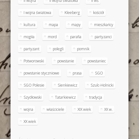
II wojna
II wojna światowa
II wś
I wojna światowa
Kleeberg
kościół
kultura
mapa
mapy
mieszkańcy
mogiła
mord
parafia
partyzanci
partyzant
polegli
pomnik
Potworowski
powstanie
powstaniec
powstanie styczniowe
prasa
SGO
SGO Polesie
Sienkiewicz
Szulc-Holnicki
Szydłowski
Tatarkiewicz
tradycja
wojna
właściciele
XIX wiek
XX w.
XX wiek