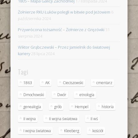
1805 – Mapa Galicji Zachodniej
17 listopada 2024
Żołnierze RKU Łuków polegli w bitwie pod Jeżowem
6
października 2024
Przywrócona tożsamość – Żołnierze z Gręzówki
31
sierpnia 2024
Wiktor Grąbczewski – Przez Jamielnik do światowej
kariery
28 lipca 2024
Tagi
1863
AK
Cieciszowski
cmentarz
Dmochowski
Dwór
etnologia
genealogia
grób
Hempel
historia
II wojna
II wojna światowa
II wś
I wojna światowa
Kleeberg
kościół