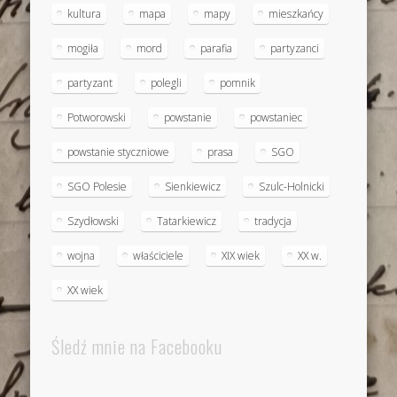
kultura
mapa
mapy
mieszkańcy
mogiła
mord
parafia
partyzanci
partyzant
polegli
pomnik
Potworowski
powstanie
powstaniec
powstanie styczniowe
prasa
SGO
SGO Polesie
Sienkiewicz
Szulc-Holnicki
Szydłowski
Tatarkiewicz
tradycja
wojna
właściciele
XIX wiek
XX w.
XX wiek
Śledź mnie na Facebooku