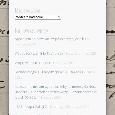
Miejscowości
Miejscowości
Najnowsze wpisy
Spacerem po dawnym i współczesnym Jonniku
14
czerwca 2026
Wypędzeni w gminie Tuchowicz
13 października 2025
Wojna w oczach dzieci
31 sierpnia 2025
Sarnów w ogniu – Pacyfikacja wsi w 1944 roku
23 maja
2025
Jeszcze nie miałam wypadku, żeby na motocyklu która
urodziła – O porodach w Krzywdzie i Trzebieszowie w
latach 50. i 60.
14 kwietnia 2025
1808 – Mapa Galicji Zachodniej
19 listopada 2024