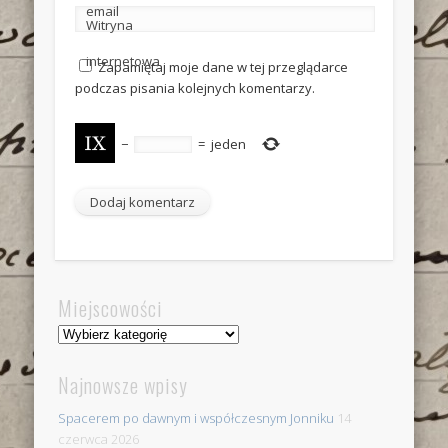
email
Witryna
internetowa
Zapamiętaj moje dane w tej przeglądarce
podczas pisania kolejnych komentarzy.
−
=
jeden
Miejscowości
Miejscowości
Najnowsze wpisy
Spacerem po dawnym i współczesnym Jonniku
14
czerwca 2026