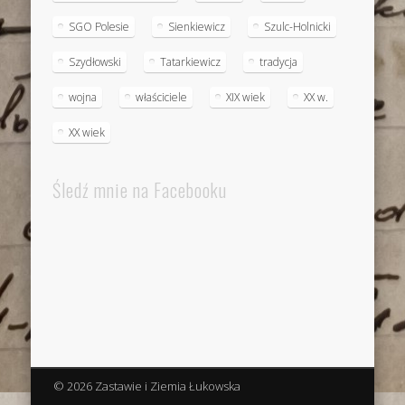
SGO Polesie
Sienkiewicz
Szulc-Holnicki
Szydłowski
Tatarkiewicz
tradycja
wojna
właściciele
XIX wiek
XX w.
XX wiek
Śledź mnie na Facebooku
© 2026 Zastawie i Ziemia Łukowska