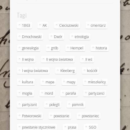
Tagi
1863
AK
Cieciszowski
cmentarz
Dmochowski
Dwór
etnologia
genealogia
grób
Hempel
historia
II wojna
II wojna światowa
II wś
I wojna światowa
Kleeberg
kościół
kultura
mapa
mapy
mieszkańcy
mogiła
mord
parafia
partyzanci
partyzant
polegli
pomnik
Potworowski
powstanie
powstaniec
powstanie styczniowe
prasa
SGO