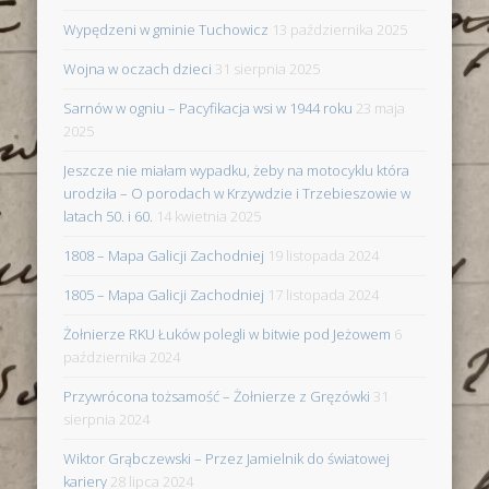
Wypędzeni w gminie Tuchowicz
13 października 2025
Wojna w oczach dzieci
31 sierpnia 2025
Sarnów w ogniu – Pacyfikacja wsi w 1944 roku
23 maja
2025
Jeszcze nie miałam wypadku, żeby na motocyklu która
urodziła – O porodach w Krzywdzie i Trzebieszowie w
latach 50. i 60.
14 kwietnia 2025
1808 – Mapa Galicji Zachodniej
19 listopada 2024
1805 – Mapa Galicji Zachodniej
17 listopada 2024
Żołnierze RKU Łuków polegli w bitwie pod Jeżowem
6
października 2024
Przywrócona tożsamość – Żołnierze z Gręzówki
31
sierpnia 2024
Wiktor Grąbczewski – Przez Jamielnik do światowej
kariery
28 lipca 2024