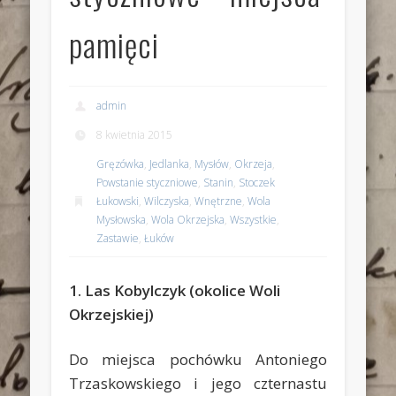
pamięci
admin
8 kwietnia 2015
Gręzówka
,
Jedlanka
,
Mysłów
,
Okrzeja
,
Powstanie styczniowe
,
Stanin
,
Stoczek
Łukowski
,
Wilczyska
,
Wnętrzne
,
Wola
Mysłowska
,
Wola Okrzejska
,
Wszystkie
,
Zastawie
,
Łuków
1. Las Kobylczyk (okolice Woli
Okrzejskiej)
Do miejsca pochówku Antoniego
Trzaskowskiego i jego czternastu