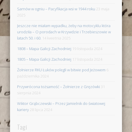
Sarnów w ogniu – Pacyfikacja wsi w 1944 roku
23 maja
2025
Jeszcze nie miałam wypadku, żeby na motocyklu która
urodziła – O porodach w Krzywdzie i Trzebieszowie w
latach 50. i 60.
14 kwietnia 2025
1808 – Mapa Galicji Zachodniej
19 listopada 2024
1805 – Mapa Galicji Zachodniej
17 listopada 2024
Żołnierze RKU Łuków polegli w bitwie pod Jeżowem
6
października 2024
Przywrócona tożsamość – Żołnierze z Gręzówki
31
sierpnia 2024
Wiktor Grąbczewski – Przez Jamielnik do światowej
kariery
28 lipca 2024
Tagi