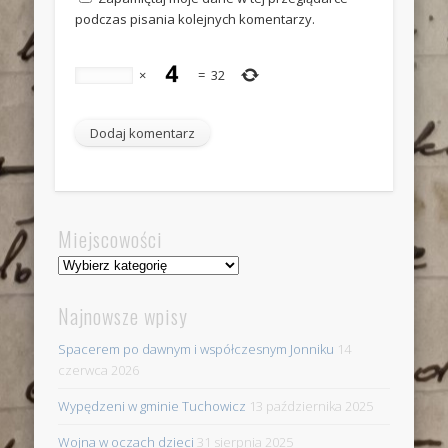
podczas pisania kolejnych komentarzy.
×
=
32
Miejscowości
Miejscowości
Najnowsze wpisy
Spacerem po dawnym i współczesnym Jonniku
14
czerwca 2026
Wypędzeni w gminie Tuchowicz
13 października 2025
Wojna w oczach dzieci
31 sierpnia 2025