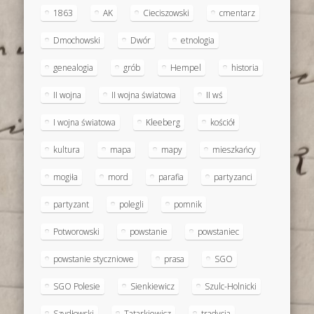
1863
AK
Cieciszowski
cmentarz
Dmochowski
Dwór
etnologia
genealogia
grób
Hempel
historia
II wojna
II wojna światowa
II wś
I wojna światowa
Kleeberg
kościół
kultura
mapa
mapy
mieszkańcy
mogiła
mord
parafia
partyzanci
partyzant
polegli
pomnik
Potworowski
powstanie
powstaniec
powstanie styczniowe
prasa
SGO
SGO Polesie
Sienkiewicz
Szulc-Holnicki
Szydłowski
Tatarkiewicz
tradycja