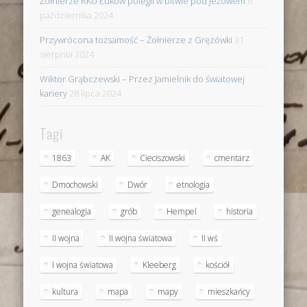
Żołnierze RKU Łuków polegli w bitwie pod Jeżowem
6
października 2024
Przywrócona tożsamość – Żołnierze z Gręzówki
31
sierpnia 2024
Wiktor Grąbczewski – Przez Jamielnik do światowej
kariery
28 lipca 2024
Tagi
1863
AK
Cieciszowski
cmentarz
Dmochowski
Dwór
etnologia
genealogia
grób
Hempel
historia
II wojna
II wojna światowa
II wś
I wojna światowa
Kleeberg
kościół
kultura
mapa
mapy
mieszkańcy