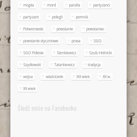
mogiła
mord
parafia
partyzanci
partyzant
polegli
pomnik
Potworowski
powstanie
powstaniec
powstanie styczniowe
prasa
SGO
SGO Polesie
Sienkiewicz
Szulc-Holnicki
Szydłowski
Tatarkiewicz
tradycja
wojna
właściciele
XIX wiek
XX w.
XX wiek
Śledź mnie na Facebooku