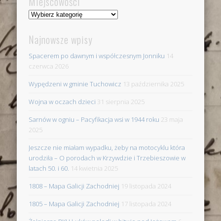
Miejscowości
Miejscowości
Najnowsze wpisy
Spacerem po dawnym i współczesnym Jonniku
14
czerwca 2026
Wypędzeni w gminie Tuchowicz
13 października 2025
Wojna w oczach dzieci
31 sierpnia 2025
Sarnów w ogniu – Pacyfikacja wsi w 1944 roku
23 maja
2025
Jeszcze nie miałam wypadku, żeby na motocyklu która
urodziła – O porodach w Krzywdzie i Trzebieszowie w
latach 50. i 60.
14 kwietnia 2025
1808 – Mapa Galicji Zachodniej
19 listopada 2024
1805 – Mapa Galicji Zachodniej
17 listopada 2024