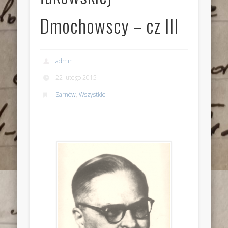
Dmochowscy – cz III
admin
22 lutego 2015
Sarnów
,
Wszystkie