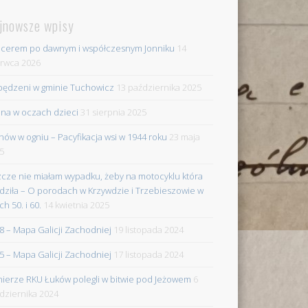
jnowsze wpisy
cerem po dawnym i współczesnym Jonniku
14
rwca 2026
ędzeni w gminie Tuchowicz
13 października 2025
na w oczach dzieci
31 sierpnia 2025
nów w ogniu – Pacyfikacja wsi w 1944 roku
23 maja
5
zcze nie miałam wypadku, żeby na motocyklu która
dziła – O porodach w Krzywdzie i Trzebieszowie w
ch 50. i 60.
14 kwietnia 2025
8 – Mapa Galicji Zachodniej
19 listopada 2024
5 – Mapa Galicji Zachodniej
17 listopada 2024
nierze RKU Łuków polegli w bitwie pod Jeżowem
6
dziernika 2024