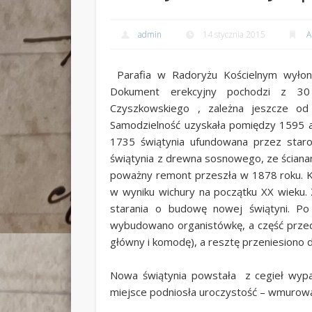
admin
14 stycznia 2015
A
Parafia w Radoryżu Kościelnym wyłoni
Dokument erekcyjny pochodzi z 30 s
Czyszkowskiego , zależna jeszcze od
Samodzielność uzyskała pomiędzy 1595 a
1735 świątynia ufundowana przez staros
świątynia z drewna sosnowego, ze ścianam
poważny remont przeszła w 1878 roku. Ko
w wyniku wichury na początku XX wieku
starania o budowę nowej świątyni. Po
wybudowano organistówkę, a część prze
główny i komodę), a resztę przeniesiono 
Nowa świątynia powstała z cegieł wypa
miejsce podniosła uroczystość – wmurowa