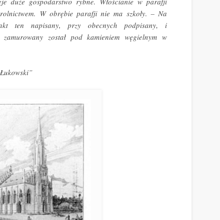
eje duże gospodarstwo rybne. Włościanie w parafji
 rolnictwem. W obrębie parafji nie ma szkoły. – Na
 akt ten napisany, przy obecnych podpisany, i
, zamurowany został pod kamieniem węgielnym w
 Łukowski”