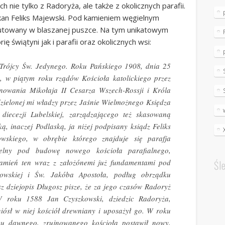
ch nie tylko z Radoryża, ale także z okolicznych parafii.
kan Feliks Majewski. Pod kamieniem węgielnym
lutowany w blaszanej puszce. Na tym unikatowym
świątyni jak i parafii oraz okolicznych wsi:
rójcy Św. Jedynego. Roku Pańskiego 1908, dnia 25
a, w piątym roku rządów Kościoła katolickiego przez
anowania Mikołaja II Cesarza Wszech-Rossji i Króla
dzielonej mi władzy przez Jaśnie Wielmożnego Księdza
diecezji Lubelskiej, zarządzającego też skasowaną
ą, inaczej Podlaską, ja niżej podpisany ksiądz Feliks
wskiego, w obrębie którego znajduje się parafja
elny pod budowę nowego kościoła parafialnego,
amień ten wraz z założónemi już fundamentami pod
Śl
owskiej i Św. Jakóba Apostoła, podług obrządku
 dziejopis Długosz pisze, że za jego czasów Radoryż
 roku 1588 Jan Czyszkowski, dziedzic Radoryża,
iósł w niej kościół drewniany i uposażył go. W roku
scu dawnego, zrujnowanego kościoła postawił nowy,