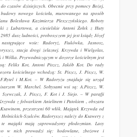
 do czasów dzisiejszych. Obecnie przy pomocy Bożej,
o budowy nowego kościoła, murowanego na sposób
lanu Bolesława Kazimierza Pleszczyńskiego. Roboty
ki z Lubartowa, a ciesielskie Antoni Żołek z Huty
2985 dusz ludności, proboszczem jej jest ksiądz Józef
 następujące wsie: Radoryż, Fiukówka, Jasnosz,
yszcz, stacja drogi żelaznej. Krzywda i Wielgolas,
ok i Wólka. Przewodniczącym w dozorze kościelnym jest
 są: Feliks Kot, Antoni Piszcz, Jakób Kot. Do rady
zoru kościelnego wchodzą: St. Piszcz, J. Piszcz, W.
 F.Rytel i M.Kot. – W Radoryżu znajduje się urząd
pisarzem W. Marchel. Sołtysami wsi są: A.Piszcz, W.
Szewczak, J. Piszcz, F. Kot i J. Siejo. – W parafji
Krzywda z folwarkiem Anielinem i Patokiem , obszaru
m Ksawinem, przestrzeni 60 włók. Majątek Krzywda od
y Holnickich-Szulców. Radoryszcz należy do Ksawery z
 te majątki mają zaprowadzony płodozmian. Lasy
two w nich prowadzi się: hodowlane, zbożowe i