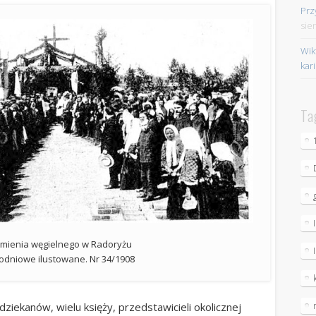
Prz
sie
Wik
kar
Ta
amienia węgielnego w Radoryżu
godniowe ilustowane. Nr 34/1908
iekanów, wielu księży, przedstawicieli okolicznej