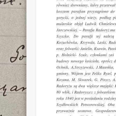
również drewniany, który przetrwał
kosztem parafian przystąpiono d
gotycki, o jednej wieży, podług p
mularskie objął Ludwik Chmielews
Jarczewskiej. – Parafja Radoryż ma 
Szyszko. Do parafji tej należą
Kożuchówka, Krzywda, Laski, Rador
oraz folwarki: Anielin, Ksawin, Pat
p. Holnicki- Szulc, członkami zaś
budowy nowego kościoła, oprócz do
Ochnik, A.Strzyżewski, J.Mateńka,
gminny. Wójtem jest Feliks Rytel, 
Kozana, M. Skwarek, G. Piszcz, A. 
Radoryżu są dwa większe majątki: 
80 włók, i Radoryszcz z folwarkie
roku 1840 jest w posiadaniu rodzin
Szydłowskich Potworowskiej. Oba
przeważnie sosnowe. Gospodars