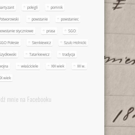
partyzant
polegli
pomnik
Potworowski
powstanie
powstaniec
powstanie styczniowe
prasa
SGO
SGO Polesie
Sienkiewicz
Szulc-Holnicki
Szydłowski
Tatarkiewicz
tradycja
wojna
właściciele
XIX wiek
XX w.
XX wiek
edź mnie na Facebooku