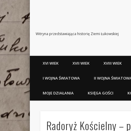
Witryna przedstawiająca historię Ziemi Łukowskiej
XVI WIEK
XVII WIEK
XVIII WIEK
I WOJNA ŚWIATOWA
II WOJNA ŚWIATOW
MOJE DZIAŁANIA
KSIĘGA GOŚCI
K
Radoryż Kościelny – p