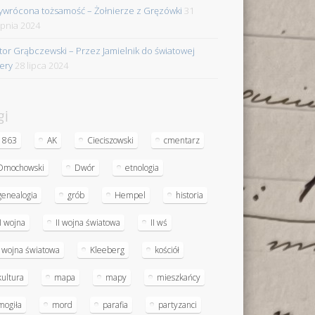
ywrócona tożsamość – Żołnierze z Gręzówki
31
rpnia 2024
tor Grąbczewski – Przez Jamielnik do światowej
iery
28 lipca 2024
gi
1863
AK
Cieciszowski
cmentarz
Dmochowski
Dwór
etnologia
genealogia
grób
Hempel
historia
II wojna
II wojna światowa
II wś
I wojna światowa
Kleeberg
kościół
kultura
mapa
mapy
mieszkańcy
mogiła
mord
parafia
partyzanci