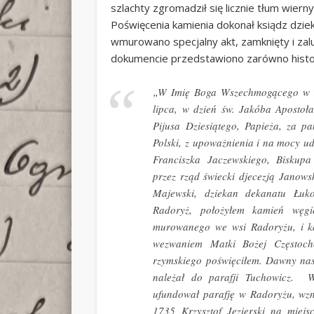
szlachty zgromadził się licznie tłum wierny
Poświęcenia kamienia dokonał ksiądz dzie
wmurowano specjalny akt, zamknięty i za
dokumencie przedstawiono zarówno historię 
„W Imię Boga Wszechmogącego w T
lipca, w dzień św. Jakóba Apostoł
Pijusa Dziesiątego, Papieża, za p
Polski, z upoważnienia i na mocy u
Franciszka Jaczewskiego, Biskupa 
przez rząd świecki djecezją Janowsk
Majewski, dziekan dekanatu Łuko
Radoryż, położyłem kamień węgi
murowanego we wsi Radoryżu, i k
wezwaniem Matki Bożej Częstoch
rzymskiego poświęciłem. Dawny nasz
należał do parafji Tuchowicz. W
ufundował parafję w Radoryżu, wzn
1735 Krzysztof Jezierski na miej