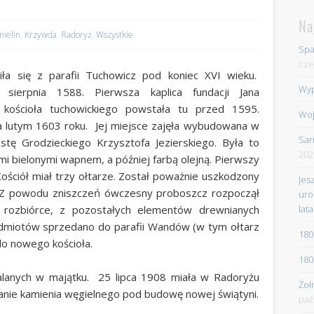
Na
nielin
,
Krzywda
,
Radoryż
,
Wszystkie
Spa
cze
ła się z parafii Tuchowicz pod koniec XVI wieku.
Wyp
ierpnia 1588. Pierwsza kaplica fundacji Jana
 kościoła tuchowickiego powstała tu przed 1595.
Woj
 lutym 1603 roku. Jej miejsce zajęła wybudowana w
Sar
tę Grodzieckiego Krzysztofa Jezierskiego. Była to
202
i bielonymi wapnem, a później farbą olejną. Pierwszy
ściół miał trzy ołtarze. Został poważnie uszkodzony
Jes
. Z powodu zniszczeń ówczesny proboszcz rozpoczął
uro
lata
 rozbiórce, z pozostałych elementów drewnianych
dmiotów sprzedano do parafii Wandów (w tym ołtarz
180
do nowego kościoła.
180
lanych w majątku. 25 lipca 1908 miała w Radoryżu
Żoł
nie kamienia węgielnego pod budowę nowej świątyni.
paź