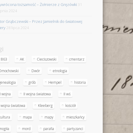
ywrócona tożsamość – Żołnierze z Gręzówki
31
rpnia 2024
tor Grąbczewski – Przez Jamielnik do światowej
iery
28 lipca 2024
gi
1863
AK
Cieciszowski
cmentarz
Dmochowski
Dwór
etnologia
genealogia
grób
Hempel
historia
II wojna
II wojna światowa
II wś
I wojna światowa
Kleeberg
kościół
kultura
mapa
mapy
mieszkańcy
mogiła
mord
parafia
partyzanci