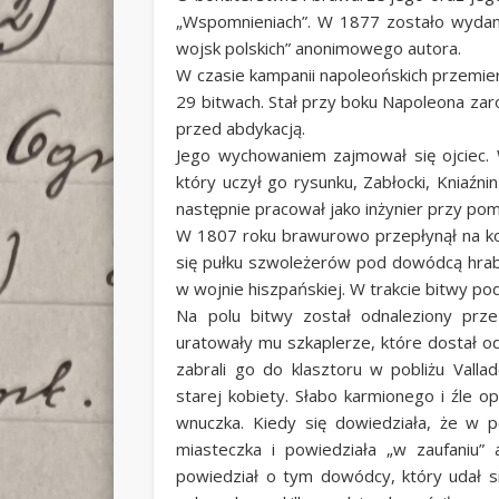
„Wspomnieniach”. W 1877 zostało wydane
wojsk polskich” anonimowego autora.
W czasie kampanii napoleońskich przemierz
29 bitwach. Stał przy boku Napoleona za
przed abdykacją.
Jego wychowaniem zajmował się ojciec. W
który uczył go rysunku, Zabłocki, Kniaź
następnie pracował jako inżynier przy pom
W 1807 roku brawurowo przepłynął na kon
się pułku szwoleżerów pod dowódcą hrabi
w wojnie hiszpańskiej. W trakcie bitwy po
Na polu bitwy został odnaleziony przez
uratowały mu szkaplerze, które dostał od
zabrali go do klasztoru w pobliżu Vall
starej kobiety. Słabo karmionego i źle 
wnuczka. Kiedy się dowiedziała, że w po
miasteczka i powiedziała „w zaufaniu” a
powiedział o tym dowódcy, który udał s