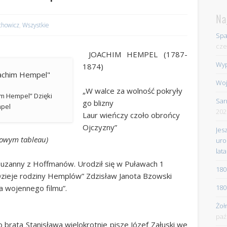
Na
chowicz
,
Wszystkie
Spa
cze
JOACHIM HEMPEL (1787-
Wyp
1874)
Woj
„W walce za wolność pokryły
m Hempel” Dzięki
Sar
go blizny
mpel
202
Laur wieńczy czoło obrońcy
Ojczyzny”
Jes
kowym tableau)
uro
lata
Zuzanny z Hoffmanów. Urodził się w Puławach 1
180
„Dzieje rodziny Hemplów” Zdzisław Janota Bzowski
180
a wojennego filmu”.
Żoł
paź
 brata Stanisława wielokrotnie pisze Józef Załuski we