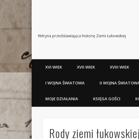
Witryna przedstawiająca historię Ziemi Łukowskiej
XVI WIEK
XVII WIEK
XVIII WIEK
I WOJNA ŚWIATOWA
II WOJNA ŚWIATOW
MOJE DZIAŁANIA
KSIĘGA GOŚCI
K
Rody ziemi łukowskiej