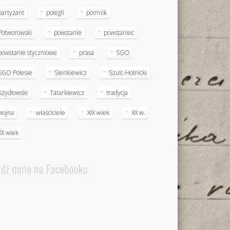
partyzant
polegli
pomnik
Potworowski
powstanie
powstaniec
powstanie styczniowe
prasa
SGO
SGO Polesie
Sienkiewicz
Szulc-Holnicki
Szydłowski
Tatarkiewicz
tradycja
wojna
właściciele
XIX wiek
XX w.
XX wiek
edź mnie na Facebooku