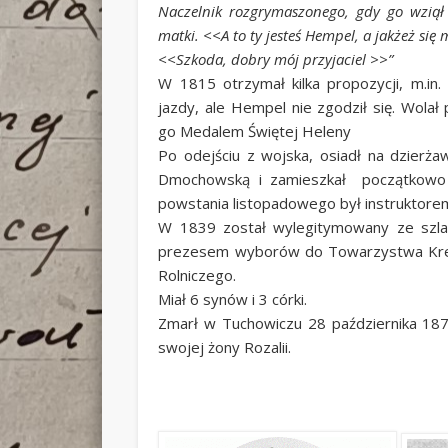
Naczelnik rozgrymaszonego, gdy go wziął
matki. <<A to ty jesteś Hempel, a jakżeż się
<<Szkoda, dobry mój przyjaciel >>”
W 1815 otrzymał kilka propozycji, m.in.
jazdy, ale Hempel nie zgodził się. Wola
go Medalem Świętej Heleny
Po odejściu z wojska, osiadł na dzierża
Dmochowską i zamieszkał początkowo
powstania listopadowego był instruktore
W 1839 został wylegitymowany ze szlac
prezesem wyborów do Towarzystwa Kre
Rolniczego.
Miał 6 synów i 3 córki.
Zmarł w Tuchowiczu 28 października 187
swojej żony Rozalii.