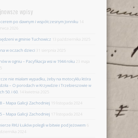
jnowsze wpisy
cerem po dawnym i współczesnym Jonniku
14
rwca 2026
ędzeni w gminie Tuchowicz
13 października 2025
na w oczach dzieci
31 sierpnia 2025
nów w ogniu – Pacyfikacja wsi w 1944 roku
23 maja
5
zcze nie miałam wypadku, żeby na motocyklu która
dziła – O porodach w Krzywdzie i Trzebieszowie w
ch 50. i 60.
14 kwietnia 2025
8 – Mapa Galicji Zachodniej
19 listopada 2024
5 – Mapa Galicji Zachodniej
17 listopada 2024
nierze RKU Łuków polegli w bitwie pod Jeżowem
6
dziernika 2024