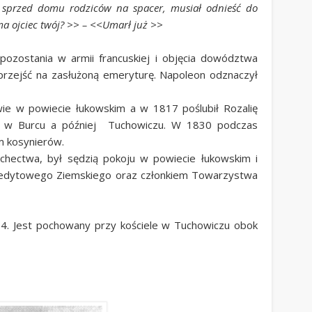
 sprzed domu rodziców na spacer, musiał odnieść do
 ma ojciec twój? >> – <<Umarł już >>
 pozostania w armii francuskiej i objęcia dowództwa
ł przejść na zasłużoną emeryturę. Napoleon odznaczył
wie w powiecie łukowskim a w 1817 poślubił Rozalię
 w Burcu a później Tuchowiczu. W 1830 podczas
m kosynierów.
hectwa, był sędzią pokoju w powiecie łukowskim i
dytowego Ziemskiego oraz członkiem Towarzystwa
4. Jest pochowany przy kościele w Tuchowiczu obok