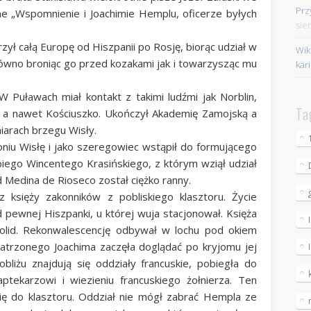
Prz
 „Wspomnienie i Joachimie Hemplu, oficerze byłych
sie
ył całą Europę od Hiszpanii po Rosję, biorąc udział w
Wik
równo broniąc go przed kozakami jak i towarzysząc mu
kar
 Puławach miał kontakt z takimi ludźmi jak Norblin,
Ta
nin a nawet Kościuszko. Ukończył Akademię Zamojską a
iarach brzegu Wisły.
iu Wisłę i jako szeregowiec wstąpił do formującego
ego Wincentego Krasińskiego, z którym wziął udział
d Medina de Rioseco został ciężko ranny.
 księży zakonników z pobliskiego klasztoru. Życie
 pewnej Hiszpanki, u której wuja stacjonował. Księża
adolid. Rekonwalescencję odbywał w lochu pod okiem
opatrzonego Joachima zaczęła doglądać po kryjomu jej
bliżu znajdują się oddziały francuskie, pobiegła do
ptekarzowi i wiezieniu francuskiego żołnierza. Ten
ię do klasztoru. Oddział nie mógł zabrać Hempla ze