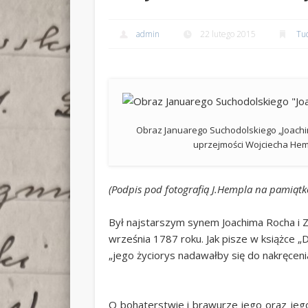
admin
22 lutego 2015
Tu
Obraz Januarego Suchodolskiego „Joachi
uprzejmości Wojciecha He
(Podpis pod fotografią J.Hempla na pamiąt
Był najstarszym synem Joachima Rocha i 
września 1787 roku. Jak pisze w książce 
„jego życiorys nadawałby się do nakręceni
O bohaterstwie i brawurze jego oraz jego