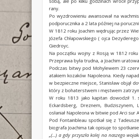
sobą, ale po kilku godzinach wrócił prz
rany.
Po wyzdrowieniu awansował na wachmist
podporucznika a 2 lata później na poruczni
W 1812 roku Joachim wędrując przez Wiel
Józefa Chłapowskiego ( ojca Dezyderego). 
Giedroyc.
Na początku wojny z Rosją w 1812 roku 
Przeprawa była trudna, a Joachim uratował
Podczas bitwy pod Mohylewem 23 czerwca
atakiem kozaków Napoleona. Kiedy napadł
w bezpieczne miejsce, Stanisław objął 
który z bohaterstwem i męstwem zatrzymyw
W roku 1813 jako kapitan dowodził 1.
Eckardsberg, Dreznem, Budziszynem, L
osłaniał Napoleona w bitwie pod Arci sur 
Pod Fontainbleau spotkał się z Tadeusz
biografa Joachima tak opisuje to spotkanie
„(…) a gdy przyszła kolej na naszego wojak