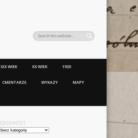
XIX WIEK
XX WIEK
1920
CMENTARZE
WYKAZY
MAPY
ejscowości
jscowości