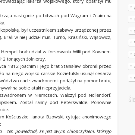
yprowadzając lekarza wojskowego, który opatrzył mu
rza,a następnie po bitwach pod Wagram i Znaim na
ka.
kopolskę, był uczestnikiem zabawy urządzonej przez
Brali w niej udział m.in. Turno, Krasiński, Wąsowicz,
Hempel brał udział w forsowaniu Wilii pod Kownem.
 2 tonących żołnierzy.
 1812 Joachim i jego brat Stanisław obronili przed
o na niego wojsko carskie Kozietulski usunął cesarza
dowództwo nad szwadronem i podążył na pomoc bratu,
ał na sobie ataki nieprzyjaciela.
 szwadronem w Niemczech. Walczył pod Nollendorf,
Śl
ipskiem. Został ranny pod Peterswalde. Ponownie
Aube.
em Kościuszko. Janota Bzowski, cytując anonimowego
:
a – ten powiedział, że jest owym chłopczykiem, którego