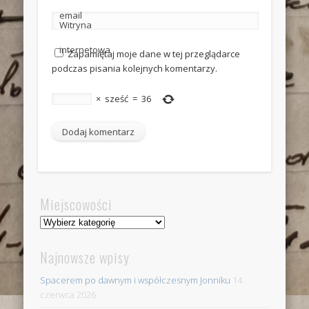
email
Witryna
internetowa
Zapamiętaj moje dane w tej przeglądarce
podczas pisania kolejnych komentarzy.
×
sześć
=
36
Miejscowości
Miejscowości
Najnowsze wpisy
Spacerem po dawnym i współczesnym Jonniku
14
czerwca 2026