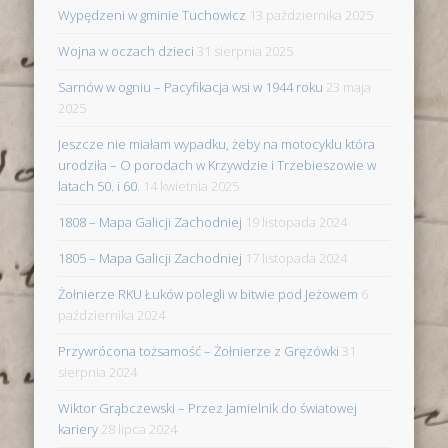
Wypędzeni w gminie Tuchowicz
13 października 2025
Wojna w oczach dzieci
31 sierpnia 2025
Sarnów w ogniu – Pacyfikacja wsi w 1944 roku
23 maja
2025
Jeszcze nie miałam wypadku, żeby na motocyklu która
urodziła – O porodach w Krzywdzie i Trzebieszowie w
latach 50. i 60.
14 kwietnia 2025
1808 – Mapa Galicji Zachodniej
19 listopada 2024
1805 – Mapa Galicji Zachodniej
17 listopada 2024
Żołnierze RKU Łuków polegli w bitwie pod Jeżowem
6
października 2024
Przywrócona tożsamość – Żołnierze z Gręzówki
31
sierpnia 2024
Wiktor Grąbczewski – Przez Jamielnik do światowej
kariery
28 lipca 2024