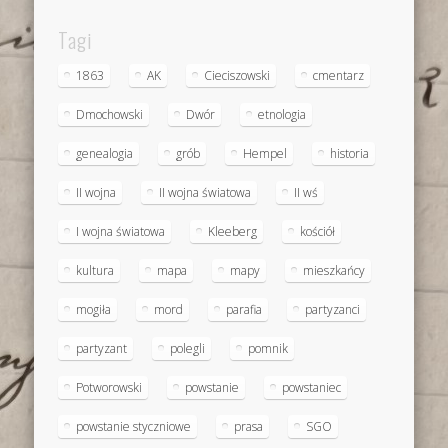
Tagi
1863
AK
Cieciszowski
cmentarz
Dmochowski
Dwór
etnologia
genealogia
grób
Hempel
historia
II wojna
II wojna światowa
II wś
I wojna światowa
Kleeberg
kościół
kultura
mapa
mapy
mieszkańcy
mogiła
mord
parafia
partyzanci
partyzant
polegli
pomnik
Potworowski
powstanie
powstaniec
powstanie styczniowe
prasa
SGO