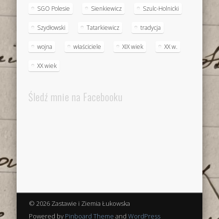
SGO Polesie
Sienkiewicz
Szulc-Holnicki
Szydłowski
Tatarkiewicz
tradycja
wojna
właściciele
XIX wiek
XX w.
XX wiek
Śledź mnie na Facebooku
© 2026 Zastawie i Ziemia Łukowska
Powered by
Pinboard Theme
and
WordPress