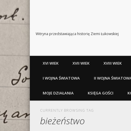
Witryna przedstawiająca historię Ziemi Łukowskiej
XVI WIEK
XVII WIEK
XVIII WIEK
I WOJNA ŚWIATOWA
II WOJNA ŚWIATOW
MOJE DZIAŁANIA
KSIĘGA GOŚCI
K
CURRENTLY BROWSING TAG
bieżeństwo