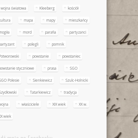
I wojna światowa
Kleeberg
kościół
kultura
mapa
mapy
mieszkańcy
mogiła
mord
parafia
partyzanci
partyzant
polegli
pomnik
Potworowski
powstanie
powstaniec
powstanie styczniowe
prasa
SGO
SGO Polesie
Sienkiewicz
Szulc-Holnicki
Szydłowski
Tatarkiewicz
tradycja
wojna
właściciele
XIX wiek
XX w.
XX wiek