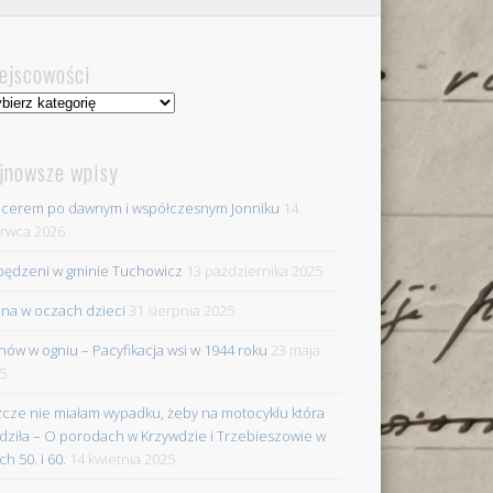
ejscowości
jscowości
jnowsze wpisy
cerem po dawnym i współczesnym Jonniku
14
rwca 2026
ędzeni w gminie Tuchowicz
13 października 2025
na w oczach dzieci
31 sierpnia 2025
nów w ogniu – Pacyfikacja wsi w 1944 roku
23 maja
5
zcze nie miałam wypadku, żeby na motocyklu która
dziła – O porodach w Krzywdzie i Trzebieszowie w
ch 50. i 60.
14 kwietnia 2025