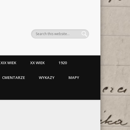
XIX WIEK
XX WIEK
1920
CMENTARZE
WYKAZY
MAPY