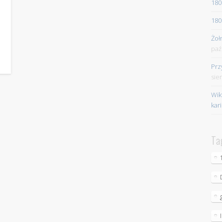
180
180
Żoł
paź
Prz
sie
Wik
kar
Ta