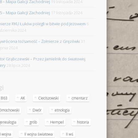
8 – Mapa Galicji Zachodniej
19 listopada 2024
5 – Mapa Galicji Zachodniej
17 listopada 2024
nierze RKU Łuków polegli w bitwie pod Jeżowem
6
dziernika 2024
ywrócona tożsamość – Żołnierze z Gręzówki
31
rpnia 2024
tor Grąbczewski – Przez Jamielnik do światowej
iery
28 lipca 2024
gi
1863
AK
Cieciszowski
cmentarz
Dmochowski
Dwór
etnologia
genealogia
grób
Hempel
historia
II wojna
II wojna światowa
II wś