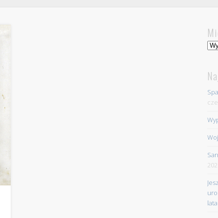
Mi
Mie
Na
Spa
cze
Wyp
Woj
Sar
202
Jes
uro
lata