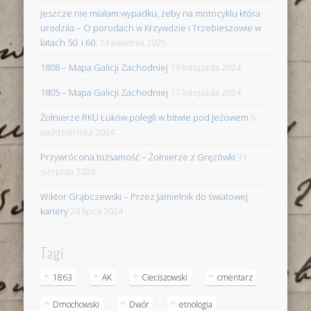
Jeszcze nie miałam wypadku, żeby na motocyklu która
urodziła – O porodach w Krzywdzie i Trzebieszowie w
latach 50. i 60.
14 kwietnia 2025
1808 – Mapa Galicji Zachodniej
19 listopada 2024
1805 – Mapa Galicji Zachodniej
17 listopada 2024
Żołnierze RKU Łuków polegli w bitwie pod Jeżowem
6
października 2024
Przywrócona tożsamość – Żołnierze z Gręzówki
31
sierpnia 2024
Wiktor Grąbczewski – Przez Jamielnik do światowej
kariery
28 lipca 2024
Tagi
1863
AK
Cieciszowski
cmentarz
Dmochowski
Dwór
etnologia