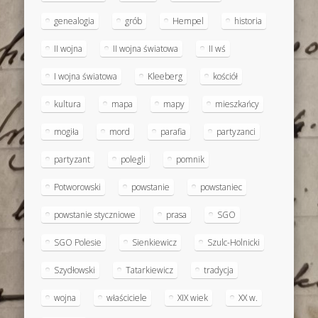
genealogia
grób
Hempel
historia
II wojna
II wojna światowa
II wś
I wojna światowa
Kleeberg
kościół
kultura
mapa
mapy
mieszkańcy
mogiła
mord
parafia
partyzanci
partyzant
polegli
pomnik
Potworowski
powstanie
powstaniec
powstanie styczniowe
prasa
SGO
SGO Polesie
Sienkiewicz
Szulc-Holnicki
Szydłowski
Tatarkiewicz
tradycja
wojna
właściciele
XIX wiek
XX w.