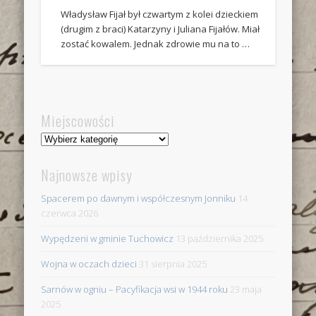
Władysław Fijał był czwartym z kolei dzieckiem
(drugim z braci) Katarzyny i Juliana Fijałów. Miał
zostać kowalem. Jednak zdrowie mu na to …
Miejscowości
Miejscowości
Najnowsze wpisy
Spacerem po dawnym i współczesnym Jonniku
14
czerwca 2026
Wypędzeni w gminie Tuchowicz
13 października 2025
Wojna w oczach dzieci
31 sierpnia 2025
Sarnów w ogniu – Pacyfikacja wsi w 1944 roku
23 maja
2025