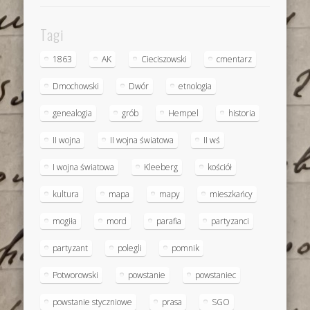
Tagi
1863
AK
Cieciszowski
cmentarz
Dmochowski
Dwór
etnologia
genealogia
grób
Hempel
historia
II wojna
II wojna światowa
II wś
I wojna światowa
Kleeberg
kościół
kultura
mapa
mapy
mieszkańcy
mogiła
mord
parafia
partyzanci
partyzant
polegli
pomnik
Potworowski
powstanie
powstaniec
powstanie styczniowe
prasa
SGO