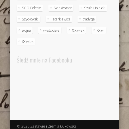
SGO Polesie
Sienkiewicz
Szulc-Holnicki
Szydłowski
Tatarkiewicz
tradycja
wojna
właściciele
XIX wiek
XX w.
XX wiek
Śledź mnie na Facebooku
© 2026 Zastawie i Ziemia Łukowska