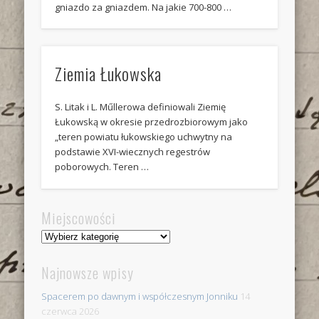
gniazdo za gniazdem. Na jakie 700-800 …
Ziemia Łukowska
S. Litak i L. Műllerowa definiowali Ziemię
Łukowską w okresie przedrozbiorowym jako
„teren powiatu łukowskiego uchwytny na
podstawie XVI-wiecznych regestrów
poborowych. Teren …
Miejscowości
Miejscowości
Najnowsze wpisy
Spacerem po dawnym i współczesnym Jonniku
14
czerwca 2026