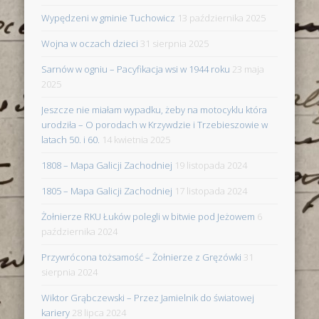
Wypędzeni w gminie Tuchowicz
13 października 2025
Wojna w oczach dzieci
31 sierpnia 2025
Sarnów w ogniu – Pacyfikacja wsi w 1944 roku
23 maja
2025
Jeszcze nie miałam wypadku, żeby na motocyklu która
urodziła – O porodach w Krzywdzie i Trzebieszowie w
latach 50. i 60.
14 kwietnia 2025
1808 – Mapa Galicji Zachodniej
19 listopada 2024
1805 – Mapa Galicji Zachodniej
17 listopada 2024
Żołnierze RKU Łuków polegli w bitwie pod Jeżowem
6
października 2024
Przywrócona tożsamość – Żołnierze z Gręzówki
31
sierpnia 2024
Wiktor Grąbczewski – Przez Jamielnik do światowej
kariery
28 lipca 2024