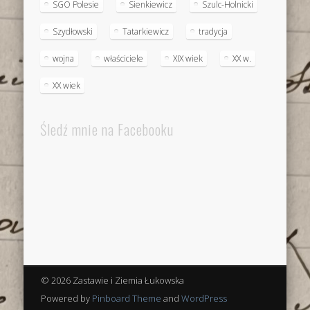
SGO Polesie
Sienkiewicz
Szulc-Holnicki
Szydłowski
Tatarkiewicz
tradycja
wojna
właściciele
XIX wiek
XX w.
XX wiek
Śledź mnie na Facebooku
© 2026 Zastawie i Ziemia Łukowska
Powered by
Pinboard Theme
and
WordPress