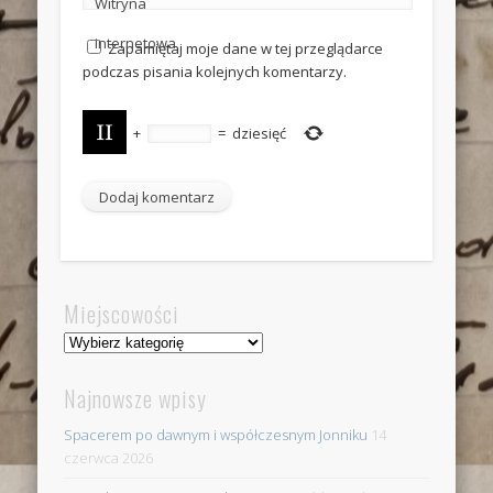
Witryna
internetowa
Zapamiętaj moje dane w tej przeglądarce
podczas pisania kolejnych komentarzy.
+
=
dziesięć
Miejscowości
Miejscowości
Najnowsze wpisy
Spacerem po dawnym i współczesnym Jonniku
14
czerwca 2026