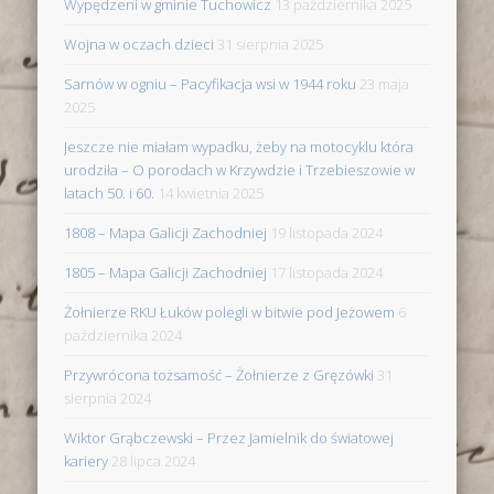
Wypędzeni w gminie Tuchowicz
13 października 2025
Wojna w oczach dzieci
31 sierpnia 2025
Sarnów w ogniu – Pacyfikacja wsi w 1944 roku
23 maja
2025
Jeszcze nie miałam wypadku, żeby na motocyklu która
urodziła – O porodach w Krzywdzie i Trzebieszowie w
latach 50. i 60.
14 kwietnia 2025
1808 – Mapa Galicji Zachodniej
19 listopada 2024
1805 – Mapa Galicji Zachodniej
17 listopada 2024
Żołnierze RKU Łuków polegli w bitwie pod Jeżowem
6
października 2024
Przywrócona tożsamość – Żołnierze z Gręzówki
31
sierpnia 2024
Wiktor Grąbczewski – Przez Jamielnik do światowej
kariery
28 lipca 2024