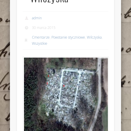
admin
30 marca 2015
Cmentarze
,
Powstanie styczniowe
,
Wilczyska
,
Wszystkie