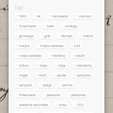
Tagi
1863
AK
Cieciszowski
cmentarz
Dmochowski
Dwór
etnologia
genealogia
grób
Hempel
historia
II wojna
II wojna światowa
II wś
I wojna światowa
Kleeberg
kościół
kultura
mapa
mapy
mieszkańcy
mogiła
mord
parafia
partyzanci
partyzant
polegli
pomnik
Potworowski
powstanie
powstaniec
powstanie styczniowe
prasa
SGO