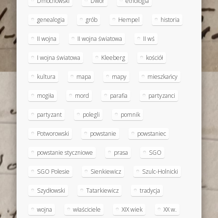
Dmochowski
Dwór
etnologia
genealogia
grób
Hempel
historia
II wojna
II wojna światowa
II wś
I wojna światowa
Kleeberg
kościół
kultura
mapa
mapy
mieszkańcy
mogiła
mord
parafia
partyzanci
partyzant
polegli
pomnik
Potworowski
powstanie
powstaniec
powstanie styczniowe
prasa
SGO
SGO Polesie
Sienkiewicz
Szulc-Holnicki
Szydłowski
Tatarkiewicz
tradycja
wojna
właściciele
XIX wiek
XX w.