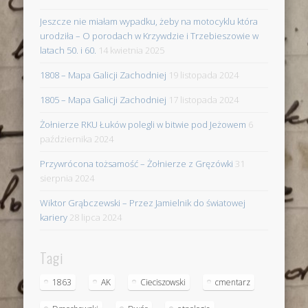
Jeszcze nie miałam wypadku, żeby na motocyklu która
urodziła – O porodach w Krzywdzie i Trzebieszowie w
latach 50. i 60.
14 kwietnia 2025
1808 – Mapa Galicji Zachodniej
19 listopada 2024
1805 – Mapa Galicji Zachodniej
17 listopada 2024
Żołnierze RKU Łuków polegli w bitwie pod Jeżowem
6
października 2024
Przywrócona tożsamość – Żołnierze z Gręzówki
31
sierpnia 2024
Wiktor Grąbczewski – Przez Jamielnik do światowej
kariery
28 lipca 2024
Tagi
1863
AK
Cieciszowski
cmentarz