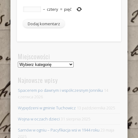
−
cztery
=
pięć
Miejscowości
Miejscowości
Najnowsze wpisy
Spacerem po dawnym i współczesnym Jonniku
14
czerwca 2026
Wypędzeni w gminie Tuchowicz
13 października 2025
Wojna w oczach dzieci
31 sierpnia 2025
Sarnów w ogniu – Pacyfikacja wsi w 1944 roku
23 maja
2025