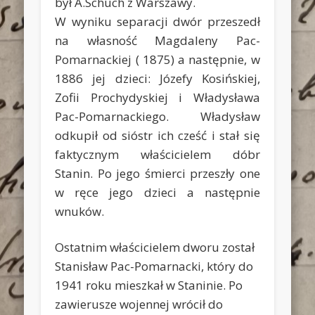
był A.Schuch z Warszawy.
W wyniku separacji dwór przeszedł
na własność Magdaleny Pac-
Pomarnackiej ( 1875) a następnie, w
1886 jej dzieci: Józefy Kosińskiej,
Zofii Prochydyskiej i Władysława
Pac-Pomarnackiego. Władysław
odkupił od sióstr ich cześć i stał się
faktycznym właścicielem dóbr
Stanin. Po jego śmierci przeszły one
w ręce jego dzieci a następnie
wnuków.
Ostatnim właścicielem dworu został
Stanisław Pac-Pomarnacki, który do
1941 roku mieszkał w Staninie. Po
zawierusze wojennej wrócił do