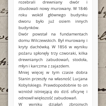
rozebrali drewniany dwór i
zbudowali nowy murowany. W 1846
roku wokół głównego budynku
dworu było już osiem innych
budynków.
Dwór powstał na fundamentach
domu Wilczewskich. Był murowany i
kryty dachówką. W 1856 w wyniku
pożaru spłonęły trzy czworaki, kilka
drewnianych zabudowań, stodoła,
młyn i karczma z zajazdem.
Mniej więcej w tym czasie dobra
Stanin przeszły na własność Lucjana
Kobylskiego. Prawdopodobnie to on
wzniósł istniejącą do dziś oficynę i
odnowił większość zabudowań.
W wyniku działań zbrojnych