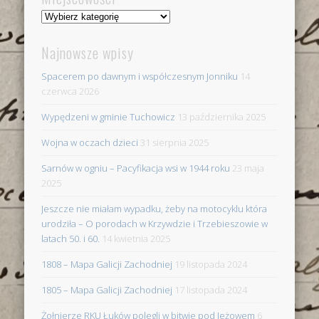
Miejscowości
Najnowsze wpisy
Spacerem po dawnym i współczesnym Jonniku
14
czerwca 2026
Wypędzeni w gminie Tuchowicz
13 października 2025
Wojna w oczach dzieci
31 sierpnia 2025
Sarnów w ogniu – Pacyfikacja wsi w 1944 roku
23 maja
2025
Jeszcze nie miałam wypadku, żeby na motocyklu która
urodziła – O porodach w Krzywdzie i Trzebieszowie w
latach 50. i 60.
14 kwietnia 2025
1808 – Mapa Galicji Zachodniej
19 listopada 2024
1805 – Mapa Galicji Zachodniej
17 listopada 2024
Żołnierze RKU Łuków polegli w bitwie pod Jeżowem
6