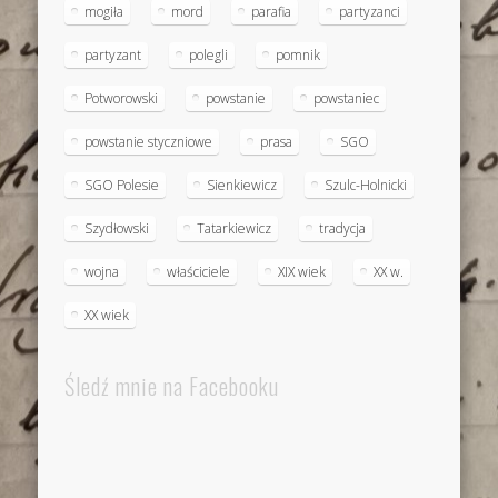
mogiła
mord
parafia
partyzanci
partyzant
polegli
pomnik
Potworowski
powstanie
powstaniec
powstanie styczniowe
prasa
SGO
SGO Polesie
Sienkiewicz
Szulc-Holnicki
Szydłowski
Tatarkiewicz
tradycja
wojna
właściciele
XIX wiek
XX w.
XX wiek
Śledź mnie na Facebooku