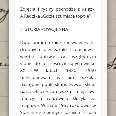
Zdjęcia i ryciny pochodzą z książki
A.Redzika „Gdzie szumiące topole”
HISTORIA POWOJENNA
Dwór pomimo zniszczeń wojennych i
drobnych przekształceń dachów i
wnętrz dotrwał we względnym
stanie do lat sześćdziesiątych wieku
XX. W latach 1930 -1950
funkcjonowała w nim szkoła,
następnie punkt skupu żywca i skład
pasz. Oficynę zamieszkali miejscowi
rolnicy, a wiązownia służyła za
magazyn. W maju 1957 roku dwór w
Staninie z ziemnym tarasem i fosą