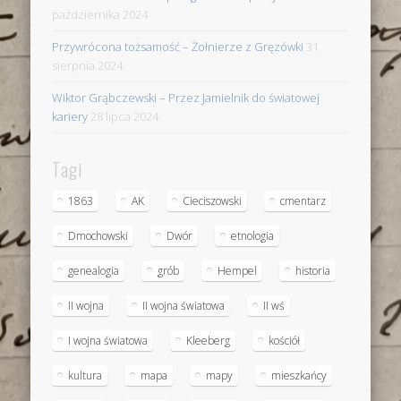
października 2024
Przywrócona tożsamość – Żołnierze z Gręzówki
31
sierpnia 2024
Wiktor Grąbczewski – Przez Jamielnik do światowej
kariery
28 lipca 2024
Tagi
1863
AK
Cieciszowski
cmentarz
Dmochowski
Dwór
etnologia
genealogia
grób
Hempel
historia
II wojna
II wojna światowa
II wś
I wojna światowa
Kleeberg
kościół
kultura
mapa
mapy
mieszkańcy