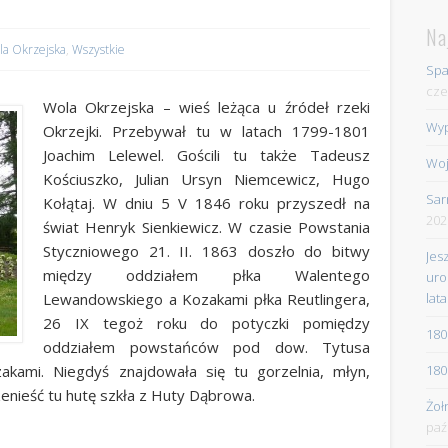
Na
la Okrzejska
,
Wszystkie
Spa
cze
Wola Okrzejska – wieś leżąca u źródeł rzeki
Wyp
Okrzejki. Przebywał tu w latach 1799-1801
Joachim Lelewel. Gościli tu także Tadeusz
Woj
Kościuszko, Julian Ursyn Niemcewicz, Hugo
Sar
Kołątaj. W dniu 5 V 1846 roku przyszedł na
202
świat Henryk Sienkiewicz. W czasie Powstania
Styczniowego 21. II. 1863 doszło do bitwy
Jes
między oddziałem płka Walentego
uro
lata
Lewandowskiego a Kozakami płka Reutlingera,
26 IX tegoż roku do potyczki pomiędzy
180
oddziałem powstańców pod dow. Tytusa
180
kami. Niegdyś znajdowała się tu gorzelnia, młyn,
enieść tu hutę szkła z Huty Dąbrowa.
Żoł
paź