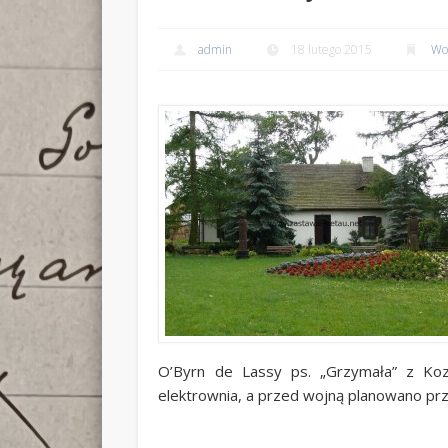
admin
18 lutego 2015
Wo
O’Byrn de Lassy ps. „Grzymała” z Koza
elektrownia, a przed wojną planowano prz