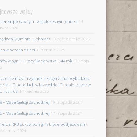
jnowsze wpisy
cerem po dawnym i współczesnym Jonniku
14
rwca 2026
ędzeni w gminie Tuchowicz
13 października 2025
na w oczach dzieci
31 sierpnia 2025
nów w ogniu – Pacyfikacja wsi w 1944 roku
23 maja
5
zcze nie miałam wypadku, żeby na motocyklu która
dziła – O porodach w Krzywdzie i Trzebieszowie w
ch 50. i 60.
14 kwietnia 2025
8 – Mapa Galicji Zachodniej
19 listopada 2024
5 – Mapa Galicji Zachodniej
17 listopada 2024
nierze RKU Łuków polegli w bitwie pod Jeżowem
6
dziernika 2024