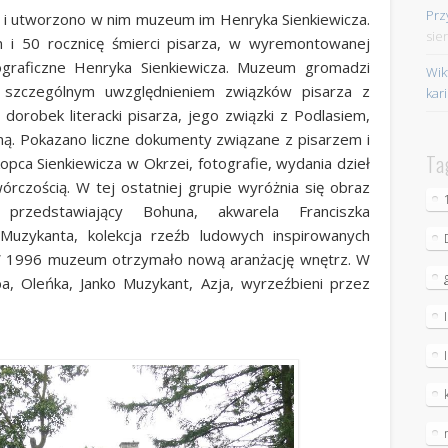
Prz
 i utworzono w nim muzeum im Henryka Sienkiewicza.
sie
 i 50 rocznicę śmierci pisarza, w wyremontowanej
ograficzne Henryka Sienkiewicza. Muzeum gromadzi
Wik
ze szczególnym uwzględnieniem związków pisarza z
kar
dorobek literacki pisarza, jego związki z Podlasiem,
zną. Pokazano liczne dokumenty związane z pisarzem i
Ta
opca Sienkiewicza w Okrzei, fotografie, wydania dzieł
wórczością. W tej ostatniej grupie wyróżnia się obraz
przedstawiający Bohuna, akwarela Franciszka
Muzykanta, kolekcja rzeźb ludowych inspirowanych
. W 1996 muzeum otrzymało nową aranżację wnętrz. W
a, Oleńka, Janko Muzykant, Azja, wyrzeźbieni przez