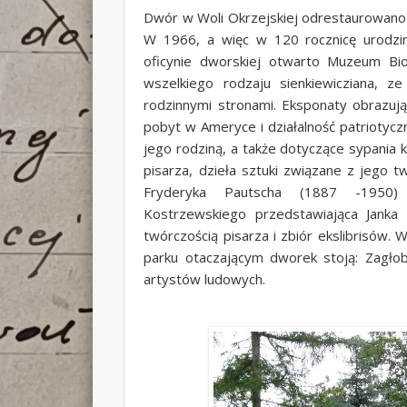
Dwór w Woli Okrzejskiej odrestaurowano
W 1966, a więc w 120 rocznicę urodzin
oficynie dworskiej otwarto Muzeum Bi
wszelkiego rodzaju sienkiewicziana, 
rodzinnymi stronami. Eksponaty obrazują 
pobyt w Ameryce i działalność patriotyc
jego rodziną, a także dotyczące sypania k
pisarza, dzieła sztuki związane z jego t
Fryderyka Pautscha (1887 -1950) 
Kostrzewskiego przedstawiająca Janka 
twórczością pisarza i zbiór ekslibrisów
parku otaczającym dworek stoją: Zagłob
artystów ludowych.