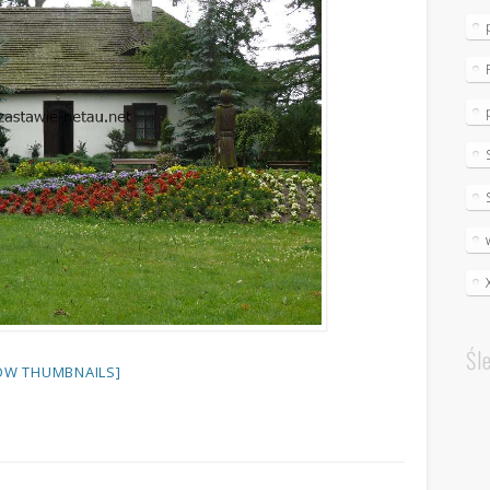
Śl
OW THUMBNAILS]