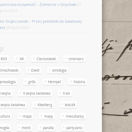
ywrócona tożsamość – Żołnierze z Gręzówki
31
rpnia 2024
tor Grąbczewski – Przez Jamielnik do światowej
iery
28 lipca 2024
gi
1863
AK
Cieciszowski
cmentarz
Dmochowski
Dwór
etnologia
genealogia
grób
Hempel
historia
II wojna
II wojna światowa
II wś
I wojna światowa
Kleeberg
kościół
kultura
mapa
mapy
mieszkańcy
mogiła
mord
parafia
partyzanci