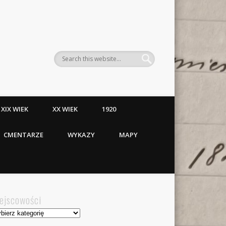
XIX WIEK
XX WIEK
1920
CMENTARZE
WYKAZY
MAPY
ejscowości
jscowości