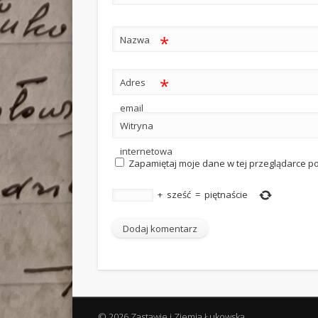
*
Nazwa
*
Adres
email
Witryna
internetowa
Zapamiętaj moje dane w tej przeglądarce p
+
sześć
=
piętnaście
© 2026 Zastawie i Ziemia Łukowska