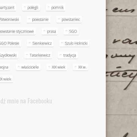
partyzant
polegli
pomnik
Potworowski
powstanie
powstaniec
powstanie styczniowe
prasa
SGO
SGO Polesie
Sienkiewicz
Szulc-Holnicki
Szydłowski
Tatarkiewicz
tradycja
wojna
właściciele
XIX wiek
XX w.
XX wiek
edź mnie na Facebooku