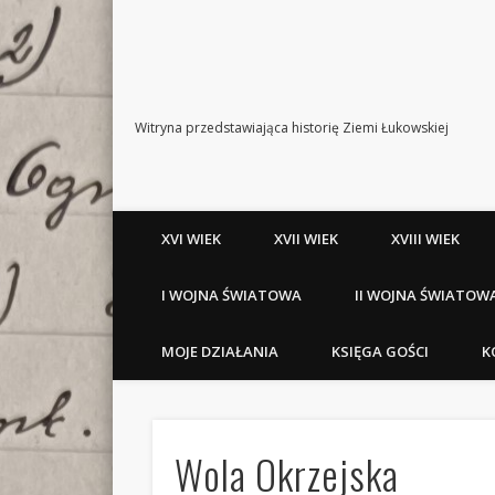
Witryna przedstawiająca historię Ziemi Łukowskiej
XVI WIEK
XVII WIEK
XVIII WIEK
I WOJNA ŚWIATOWA
II WOJNA ŚWIATOW
MOJE DZIAŁANIA
KSIĘGA GOŚCI
K
Wola Okrzejska