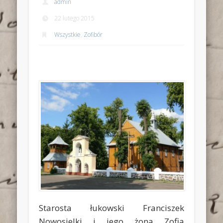
admin
22 lutego 2015
Wszystkie
,
Zofibór
Starosta łukowski Franciszek
Nowosielki i jego żona Zofia