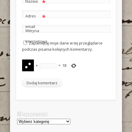
*
Nazwa
*
Adres
email
Witryna
internetowa
Zapamiętaj moje dane w tej przeglądarce
podczas pisania kolejnych komentarzy.
×
=
18
Miejscowości
Miejscowości