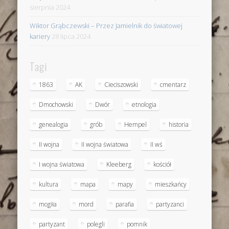
sierpnia 2024
Wiktor Grąbczewski – Przez Jamielnik do światowej
kariery
28 lipca 2024
Tagi
1863
AK
Cieciszowski
cmentarz
Dmochowski
Dwór
etnologia
genealogia
grób
Hempel
historia
II wojna
II wojna światowa
II wś
I wojna światowa
Kleeberg
kościół
kultura
mapa
mapy
mieszkańcy
mogiła
mord
parafia
partyzanci
partyzant
polegli
pomnik