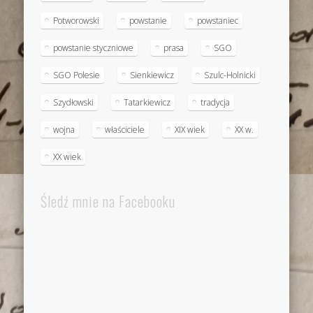
Potworowski
powstanie
powstaniec
powstanie styczniowe
prasa
SGO
SGO Polesie
Sienkiewicz
Szulc-Holnicki
Szydłowski
Tatarkiewicz
tradycja
wojna
właściciele
XIX wiek
XX w.
XX wiek
Śledź mnie na Facebooku