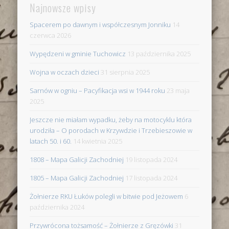
Najnowsze wpisy
Spacerem po dawnym i współczesnym Jonniku
14
czerwca 2026
Wypędzeni w gminie Tuchowicz
13 października 2025
Wojna w oczach dzieci
31 sierpnia 2025
Sarnów w ogniu – Pacyfikacja wsi w 1944 roku
23 maja
2025
Jeszcze nie miałam wypadku, żeby na motocyklu która
urodziła – O porodach w Krzywdzie i Trzebieszowie w
latach 50. i 60.
14 kwietnia 2025
1808 – Mapa Galicji Zachodniej
19 listopada 2024
1805 – Mapa Galicji Zachodniej
17 listopada 2024
Żołnierze RKU Łuków polegli w bitwie pod Jeżowem
6
października 2024
Przywrócona tożsamość – Żołnierze z Gręzówki
31